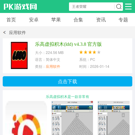
首页
安卓
苹果
合集
资讯
专题
安卓应用
安卓游戏
应用软件
休闲益智
体育竞速
卡牌棋牌
乐高虚拟积木(ldd) v4.3.8 官方版
大小：224.56 MB
模拟经营
角色扮演
策略塔防
语言：简体中文
系统：PC
类别：
应用软件
时间：2026-01-14
冒险解谜
赛车游戏
破解游戏
点击下载
动作射击
乐高虚拟积木是一款非常有