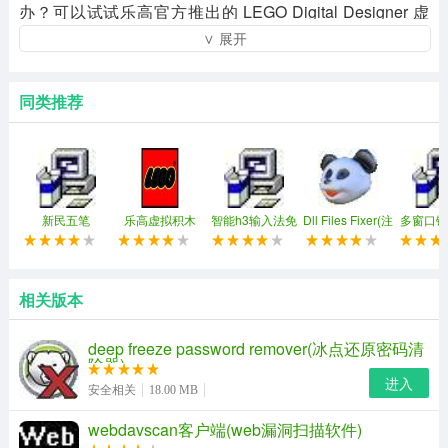
办？可以试试乐高官方推出的 LEGO Digital Designer 虚
∨ 展开
拟乐高积木，只要用鼠标点点就能够砌出任何东西，没有
做不到只有想不到。
同类推荐
新民五笔
乐高虚拟积木
智能h3输入法免
Dll Files Fixer(注
多窗口键
(ldd)
费修改版
册表修复工具)
同步控制
相关版本
deep freeze password remover(冰点还原密码清
除器)
进入
安全相关
18.00 MB
webdavscan客户端(web漏洞扫描软件)