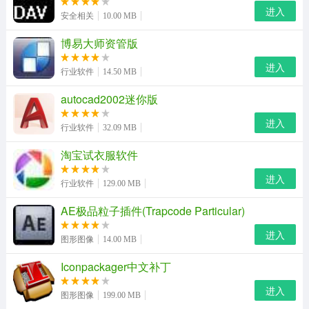
进入
安全相关
10.00 MB
博易大师资管版
进入
行业软件
14.50 MB
autocad2002迷你版
进入
行业软件
32.09 MB
乐高虚拟积木操作说明
淘宝试衣服软件
在 LEGO Digital Designer 里所有的积木颗粒都应有尽
进入
行业软件
129.00 MB
有，免除了现实生活中要一颗每一颗的窘境，而且还可以
AE极品粒子插件(Trapcode Particular)
上乐高官网下载其他人分享的模型图纸，也可以导出自己
的方案跟大家分享。不过当然还是实物有手感，还可以在
进入
图形图像
14.00 MB
玩的过程中增加跟家人的沟通。
Iconpackager中文补丁
进入
图形图像
199.00 MB