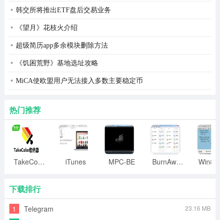
韩交所将推出ETF盘后交易业务
《望月》花枝火介绍
超级简历app多余模块删除方法
《饥困荒野》基地选址攻略
MiCA使欧盟用户无法接入多数主要稳定币
热门推荐
TakeColor取色器
iTunes
MPC-BE
BurnAware
下载排行
1
Telegram
23.16 MB