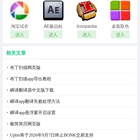
remover(冰
扫描软件)
点还原密
乐高虚拟积木玩法
码清除器)
淘宝试衣
AE极品粒
Iconpackager
桌面取色
乐高积木是由丹麦的奥利·柯克·克里斯琴森（Ole Kirk
服软件
子插件
中文补丁
工具
进入
进入
进入
进入
Christiansen）发明的一种塑料积木，一头有凸粒，另一头
(Trapcode
colorpix
有可嵌入凸粒的孔，形状有1300多种，每一种形状都有12
Particular)
相关文章
种不同的颜色，以红、黄、蓝、白、黑为主。它靠小朋友
自己动脑动手，可以拼插出变化无穷的造型，令人爱不释
布丁扫描网页版
于，被称为“魔术塑料积木”。
布丁扫描app导出教程
瞬译翻译器中文版下载
瞬译app翻译失败处理方法
瞬译app悬浮窗开启设置
极简简历网页版
Upbit将于2026年9月7日终止BONK交易支持