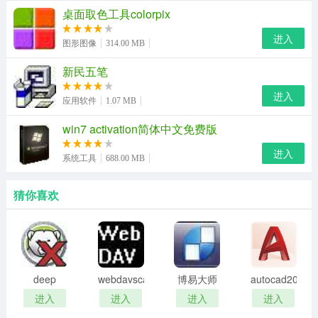
桌面取色工具colorpix
进入
图形图像
314.00 MB
新民五笔
进入
应用软件
1.07 MB
win7 activation简体中文免费版
进入
系统工具
688.00 MB
猜你喜欢
deep
webdavscan
博易大师
autocad2002
freeze
客户端
资管版
迷你版
进入
进入
进入
进入
password
(web漏洞