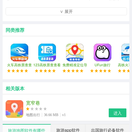
宽窄巷应用程序可以为您提供低成本和经济的旅行体验。
∨ 展开
同时，您可以使用该应用程序购买ICT卡，从而享受更多折
扣；
同类推荐
它拥有最新的景区信息和新闻，还可以为您带来最新的旅
游线路指南，让您不再走错路，为您提供最舒适的旅游体
验；
火车高铁票查查
123高铁票查查看
免费精准定位导
UFun旅行
高铁火车
航
余
宽窄巷旅游神器功能
手绘地图：
相关版本
手绘地图是为景区量身定做的，让您轻松理解，永不迷
宽窄巷
路。
进入
推荐路线：
地图出行
36.66 MB
v1
专业的旅游线路，深度体验游玩，畅游每一个景点。
旅游app软件
出国旅行必备软件
旅游地图软件有哪些