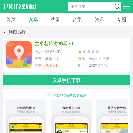
首页
安卓
苹果
合集
资讯
专题
安卓应用
安卓游戏
地图出行
休闲益智
体育竞速
卡牌棋牌
宽窄巷旅游神器 v1
大小：36.66 MB
模拟经营
角色扮演
策略塔防
语言：简体中文
系统：Android, iOS
类别：
地图出行
时间：2023-04-10
冒险解谜
赛车游戏
破解游戏
安卓手机下载
动作射击
PK下载为您提供宽窄巷旅