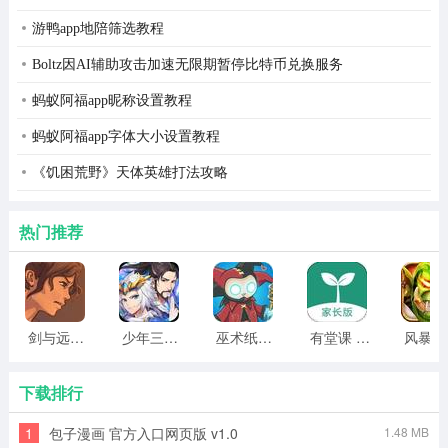
包括全国300多个主要城市15000余家酒店2-7折预订。
游鸭app地陪筛选教程
Boltz因AI辅助攻击加速无限期暂停比特币兑换服务
途牛旅游：提供旅游度假产品在线展示和预定服务的旅游
软件，具有线路查询、线路搜索 、线路收藏、行程介绍、
蚂蚁阿福app昵称设置教程
客户点评、订单查询、会员管理等功能。
蚂蚁阿福app字体大小设置教程
《饥困荒野》天体英雄打法攻略
热门推荐
剑与远行人全角色版 vv1.14
少年三国志2无限元宝版最新版 vv5.3.9
巫术纸牌游戏 vv1.1.14
有堂课 v1.2.2
风
下载排行
1
包子漫画 官方入口网页版 v1.0
1.48 MB