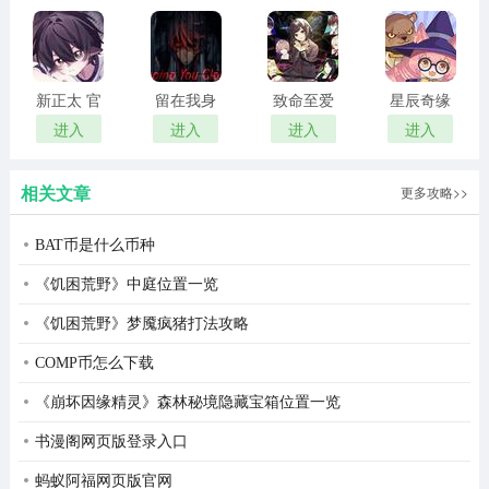
悔的。
正版
宽窄巷旅游神器特点
旅行
新正太 官
留在我身
致命至爱
星辰奇缘
方正版
边
汉化版
最新版
录制您的曲目并与朋友分享。
进入
进入
进入
进入
战略
相关文章
更多攻略>>
详细介绍景区门票、交通、住宿、商店等实用信息。
BAT币是什么币种
指导
《饥困荒野》中庭位置一览
步行和驾驶导览双模式随您选择，通过GPS定位为您准确
《饥困荒野》梦魇疯猪打法攻略
播报每个景点的历史文化和内涵。
COMP币怎么下载
旅游必备APP推荐
《崩坏因缘精灵》森林秘境隐藏宝箱位置一览
同程旅游：无线手机客户端由国内最大的旅游电子商务平
书漫阁网页版登录入口
台----同程网团队携程打造！本软件提供酒店，机票，景
蚂蚁阿福网页版官网
点，演出，租车和度假六大产品一站式查询和预订服务，