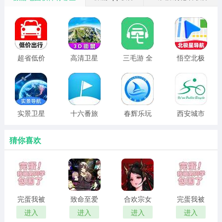
交通路线：
准确快速的交通引导，让您有更多的时间玩耍。
语音指南：
超省低价
高清卫星
三毛游 全
悟空北极
出行
街景地图
球版
星导航
专业导游讲解景区，边看边听景区故事。
免费版
宽窄巷旅游神器亮点
路线
实景卫星
十六番旅
春辉乐玩
西安城市
导航
行 官方正
公共自行
提供景区内的旅游线路。
版
车
猜你喜欢
旅行笔记：
让你感受到来自旅游爱好者的爱与分享。
特色食品：
完蛋我被
致命至爱
合欢宗女
完蛋我被
我将向你介绍当地的食物和特色菜。旅行结束后我不会后
男同学包
中文版
修传 汉化
男同学包
进入
进入
进入
进入
围了 官方
版
围了 正版