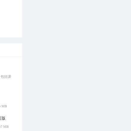
，包括课
56 MB
页版
.67 MB