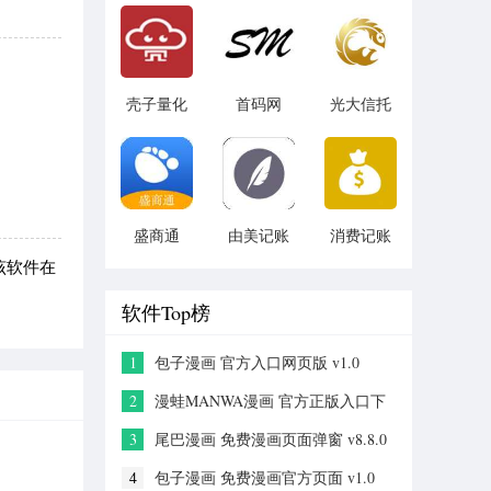
v1.1.3
壳子量化
首码网
光大信托
v1.2.1
v1.0
v5.6.4
盛商通
由美记账
消费记账
v1.0.2
v1.0.1
v3.5
该软件在
软件Top榜
1
包子漫画 官方入口网页版 v1.0
2
漫蛙MANWA漫画 官方正版入口下
载 v2.0
3
尾巴漫画 免费漫画页面弹窗 v8.8.0
4
包子漫画 免费漫画官方页面 v1.0