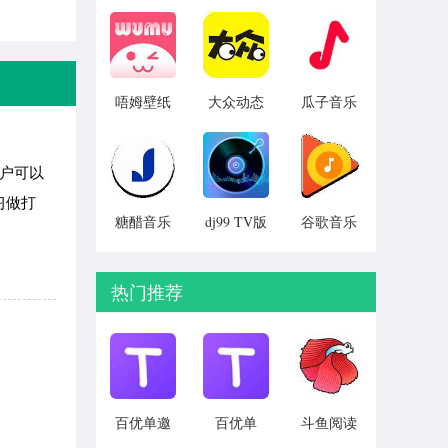
v1.0.02
费版
引擎 最新
v2.1.4
版 v5.20.6
唔姆壁纸
大众动态
瓜子音乐
免费获取
壁纸 安卓
v1.1.3
v1.2.4
版 v1.3.2
用户可以
习做打
糖醋音乐
dj99 TV版
谷歌音乐
安卓最新
v1.1.06
旧版安卓
版 v8.3.2-
下载
play
v7.10.5022
热门推荐
百优单邀
百优单
斗鱼阅读
请码版
v1.1.3
v1.3.2