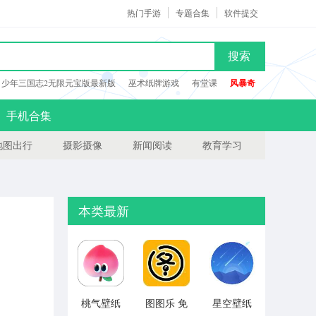
热门手游
专题合集
软件提交
搜索
少年三国志2无限元宝版最新版
巫术纸牌游戏
有堂课
风暴奇
手机合集
地图出行
摄影摄像
新闻阅读
教育学习
本类最新
桃气壁纸
图图乐 免
星空壁纸