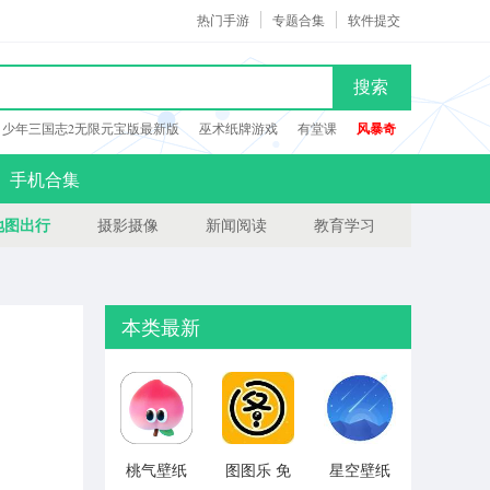
热门手游
专题合集
软件提交
搜索
少年三国志2无限元宝版最新版
巫术纸牌游戏
有堂课
风暴奇
手机合集
地图出行
摄影摄像
新闻阅读
教育学习
本类最新
桃气壁纸
图图乐 免
星空壁纸