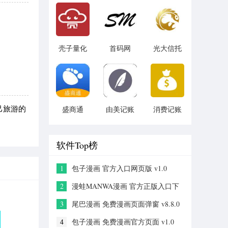
v1.1.3
壳子量化
首码网
光大信托
v1.2.1
v1.0
v5.6.4
己旅游的
盛商通
由美记账
消费记账
v1.0.2
v1.0.1
v3.5
软件Top榜
1
包子漫画 官方入口网页版 v1.0
2
漫蛙MANWA漫画 官方正版入口下
载 v2.0
3
尾巴漫画 免费漫画页面弹窗 v8.8.0
4
包子漫画 免费漫画官方页面 v1.0