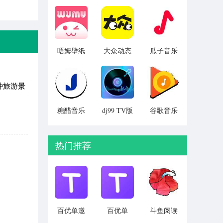
v1.0.02
费版
引擎 最新
v2.1.4
版 v5.20.6
唔姆壁纸
大众动态
瓜子音乐
免费获取
壁纸 安卓
v1.1.3
v1.2.4
版 v1.3.2
种旅游景
糖醋音乐
dj99 TV版
谷歌音乐
安卓最新
v1.1.06
旧版安卓
版 v8.3.2-
下载
play
v7.10.5022
热门推荐
百优单邀
百优单
斗鱼阅读
请码版
v1.1.3
v1.3.2