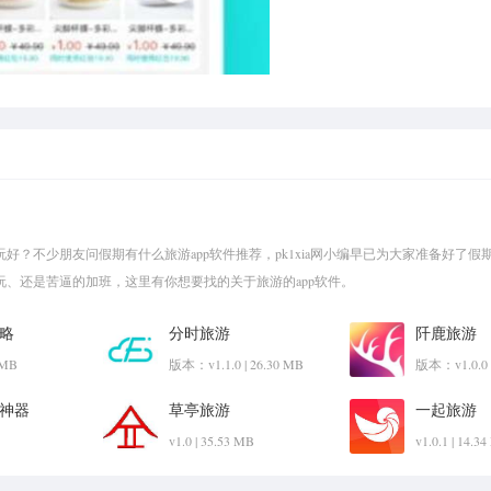
好？不少朋友问假期有什么旅游app软件推荐，pk1xia网小编早已为大家准备好了假
、还是苦逼的加班，这里有你想要找的关于旅游的app软件。
略
分时旅游
阡鹿旅游
4 MB
版本：v1.1.0 | 26.30 MB
版本：v1.0.0 |
神器
草亭旅游
一起旅游
v1.0 | 35.53 MB
v1.0.1 | 14.3