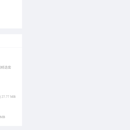
期精选套
 27.77 MB
4 MB