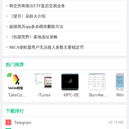
韩交所将推出ETF盘后交易业务
《望月》花枝火介绍
超级简历app多余模块删除方法
《饥困荒野》基地选址攻略
MiCA使欧盟用户无法接入多数主要稳定币
热门推荐
TakeColor取色器
iTunes
MPC-BE
BurnAware
下载排行
1
Telegram
23.16 MB