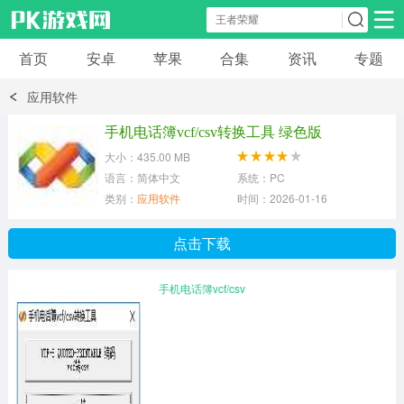
首页
安卓
苹果
合集
资讯
专题
安卓应用
安卓游戏
应用软件
休闲益智
体育竞速
卡牌棋牌
手机电话簿vcf/csv转换工具 绿色版
大小：435.00 MB
模拟经营
角色扮演
策略塔防
语言：简体中文
系统：PC
类别：
应用软件
时间：2026-01-16
冒险解谜
赛车游戏
破解游戏
点击下载
动作射击
手机电话簿vcf/csv