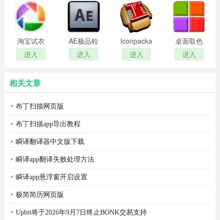
remover(冰
扫描软件)
点还原密
码清除器)
淘宝试衣
AE极品粒
Iconpackager
桌面取色
服软件
子插件
中文补丁
工具
进入
进入
进入
进入
(Trapcode
colorpix
Particular)
相关文章
布丁扫描网页版
布丁扫描app导出教程
瞬译翻译器中文版下载
瞬译app翻译失败处理方法
瞬译app悬浮窗开启设置
极简简历网页版
Upbit将于2026年9月7日终止BONK交易支持