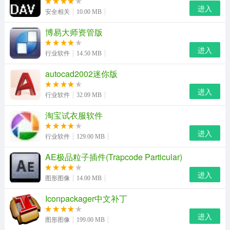
进入
安全相关
10.00 MB
2、打开csv/vcf互转工具，从您的计算机中选择一个vcard
博易大师资管版
格式的文件；点击“vsf转csv”按钮，几百个通讯录瞬时转换
完成，并将结果保存在您的计算机中。
进入
行业软件
14.50 MB
3、您还可以将通讯录导入本软件中，在计算机中进行编
autocad2002迷你版
辑、修改和备份，直观且方便，而且还可以进行相互的转
进入
行业软件
32.09 MB
换。如果结合本软件的相关功能，还会给我们的客户维护
操作带来了极大的方便，极大地提高了工作效率。
淘宝试衣服软件
进入
相关介绍
行业软件
129.00 MB
csv：
csv 是一种通用的、相对简单的文件格式，被用户、
AE极品粒子插件(Trapcode Particular)
商业和科学广泛应用。最广泛的应用是在程序之间转移表
进入
图形图像
14.00 MB
格数据，而这些程序本身是在不兼容的格式上进行操作的
Iconpackager中文补丁
（往往是私有的和/或无规范的格式）。因为大量程序都支
持某种csv变体，至少是作为一种可选择的输入/输出格
进入
图形图像
199.00 MB