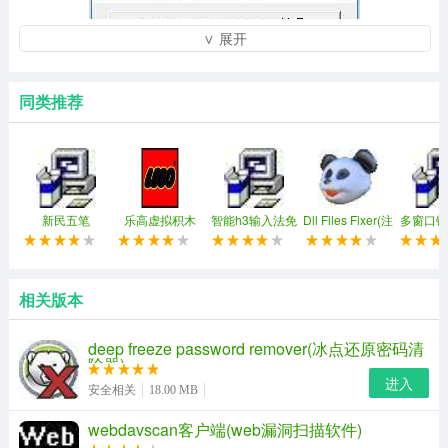
∨ 展开
同类推荐
使用方法
新民五笔
乐高虚拟积木
智能h3输入法免
Dll Files Fixer(注
多窗口键
1、手机导出vcard格式的通讯录
(ldd)
费修改版
册表修复工具)
同步控制
这里假设您已经导出了手机通讯录并保存到了计算机中，
相关版本
并假设其文件名称为00001.vcf。
注：如果还没有导出通讯录，可以按照以下方法导出：
deep freeze password remover(冰点还原密码清
除器)
手机通讯录程序 >> 按下手机menu键，弹出菜单选项，在
进入
安全相关
18.00 MB
菜单中选择“设置” >> 点击设置列表选项下的“导出联系
webdavscan客户端(web漏洞扫描软件)
人”选项 >> 点击选择“导出到sd卡”