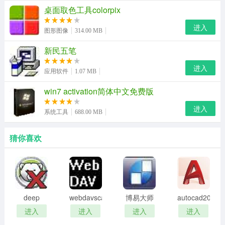
式。
桌面取色工具colorpix
vcf：
vcf格式通讯录格式现在用途广泛，一般诺基亚、摩托
进入
图形图像
314.00 MB
罗拉手机导出通讯录的格式即为vcf。可以把vcf格式保存到
新民五笔
电脑上以备不时之需。
进入
应用软件
1.07 MB
win7 activation简体中文免费版
进入
系统工具
688.00 MB
猜你喜欢
deep
webdavscan
博易大师
autocad2002
freeze
客户端
资管版
迷你版
进入
进入
进入
进入
password
(web漏洞