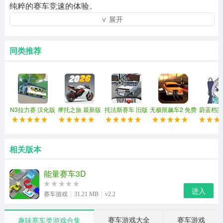
纯粹的赛车竞速的体验。
∨ 展开
2、这款游戏的漂移还是很爽快的，只要你想你可以随时随
地的去施展出你的漂移技巧。
同类推荐
3、以你最快的速度去躲避警察对你的抓捕，千万不能被警
察给抓住了，享受最好的竞速体验。
游戏特色：
N3拉力赛 汉化版
摩托之旅 最新版
托法斯赛车 旧版
无极限飙车2 免费
蔚蓝档案
1、车辆的选择还是很丰富的，选择一个你喜欢的车辆才会
本
版
联机
让你的赛车技巧发挥到极致。
2、你还可以通过漂移来积攒能量，当你的能力积攒满了之
相关版本
后就可以释放技能加快你的速度。
能量赛车3D
3、场景中没有固定的赛道，只要你看到的都是可以让你去
进入
赛车游戏
31.21 MB
v2.2
行驶的，利用各种方法来甩掉警察。
游戏点评：
赛车游戏大全
赛车游戏
趣味赛车类游戏合集