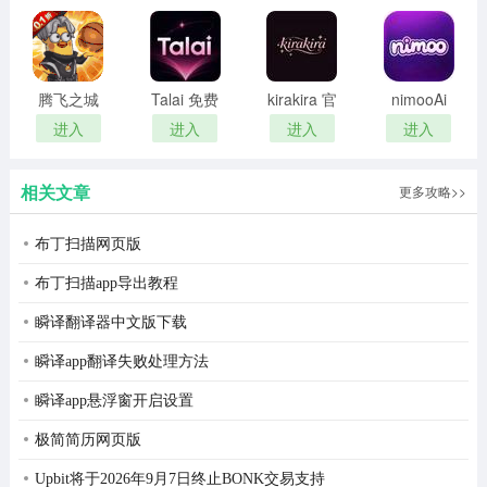
版
腾飞之城
Talai 免费
kirakira 官
nimooAi
魔兽版
畅聊版
网登录入
免登录版
进入
进入
进入
进入
口网址
相关文章
更多攻略>>
布丁扫描网页版
布丁扫描app导出教程
瞬译翻译器中文版下载
瞬译app翻译失败处理方法
瞬译app悬浮窗开启设置
极简简历网页版
Upbit将于2026年9月7日终止BONK交易支持