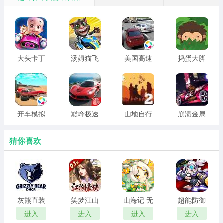
虽然游戏的玩法很简单，但是操作的乐趣还是很充足的，
不会让玩家感觉到很无聊。
大头卡丁
汤姆猫飞
美国高速
捣蛋大脚
车 2026最
车 2026最
驾驶模拟
怪 游戏手
新版
新版
器 英文版
机中文版
开车模拟
巅峰极速
山地自行
崩溃金属
器3D
安卓版
车模拟
赛车2免费
版
猜你喜欢
灰熊直装
笑梦江山
山海记 无
超能防御
免卡密
手游0.1折
限代金券
无限资源
进入
进入
进入
进入
下载免费
版