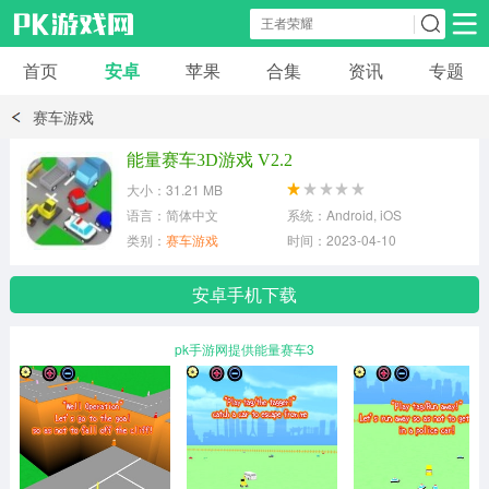
首页
安卓
苹果
合集
资讯
专题
安卓应用
安卓游戏
赛车游戏
休闲益智
体育竞速
卡牌棋牌
能量赛车3D游戏 V2.2
大小：31.21 MB
模拟经营
角色扮演
策略塔防
语言：简体中文
系统：Android, iOS
类别：
赛车游戏
时间：2023-04-10
冒险解谜
赛车游戏
破解游戏
安卓手机下载
动作射击
pk手游网提供能量赛车3