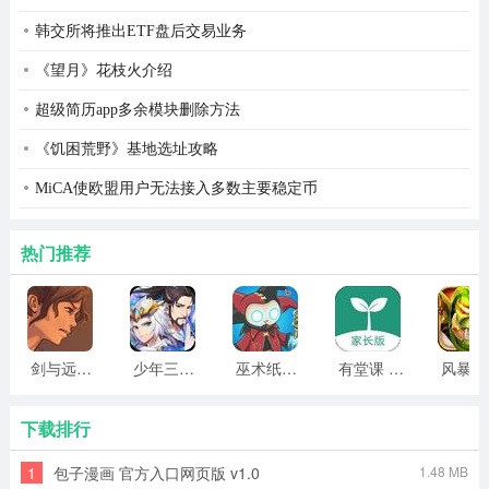
韩交所将推出ETF盘后交易业务
《望月》花枝火介绍
超级简历app多余模块删除方法
《饥困荒野》基地选址攻略
MiCA使欧盟用户无法接入多数主要稳定币
热门推荐
剑与远行人全角色版 vv1.14
少年三国志2无限元宝版最新版 vv5.3.9
巫术纸牌游戏 vv1.1.14
有堂课 v1.2.2
风
下载排行
1
包子漫画 官方入口网页版 v1.0
1.48 MB