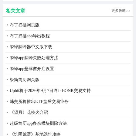
植版
2026最新
相关文章
更多攻略>>
版
布丁扫描网页版
布丁扫描app导出教程
瞬译翻译器中文版下载
瞬译app翻译失败处理方法
瞬译app悬浮窗开启设置
极简简历网页版
Upbit将于2026年9月7日终止BONK交易支持
韩交所将推出ETF盘后交易业务
《望月》花枝火介绍
超级简历app多余模块删除方法
《饥困荒野》基地选址攻略