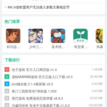
MiCA使欧盟用户无法接入多数主要稳定币
热门推荐
剑与远行人全角色版 vv1.14
少年三国志2无限元宝版最新版 vv5.3.9
巫术纸牌游戏 vv1.1.14
有堂课 v1.2.2
风
下载排行
1
包子漫画 官方入口网页版 v1.0
1.48 MB
2
漫蛙MANWA漫画 官方正版入口下载 v2.0
30.46 MB
3
pvz融合版 2.1.4最新版 v2.2
0.00 MB
4
奥汀三国群英传7单机版 1.002
0.00 MB
5
尾巴漫画 免费漫画页面弹窗 v8.8.0
23.65 MB
6
沙威玛传奇 安卓中文版最新下载 v1.0.0
124.65 MB