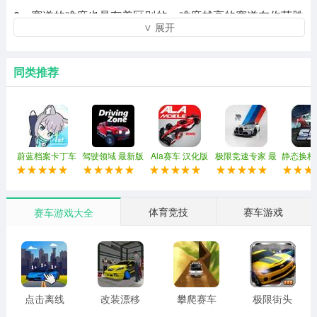
2、赛道的难度也是有着区别的，难度越高的赛道在你获胜
∨ 展开
之后你能获得的奖励就会更加的丰富。
3、选择一辆你喜欢的跑车在各种不同环境下的赛道上进行
同类推荐
比赛，超越所有的对手成为第一名。
游戏特色：
1、可以说游戏的赛车体验还是很真实的，能让每一位玩家
蔚蓝档案卡丁车
驾驶领域 最新版
Ala赛车 汉化版
极限竞速专家 最
静态换档
都有一个很深入的代入感。
联机版
本
新版
文
2、你可以自由的去使用你的各种赛车技巧，在过弯的时候
使用漂移能够更快的过弯。
体育竞技
赛车游戏
赛车游戏大全
3、但是要小心不要发生碰撞，一旦发生碰撞多多少少会减
慢你赛车的一点速度的。
游戏点评：
点击离线
改装漂移
攀爬赛车
极限街头
赛车游戏
赛车游戏
大师游戏
赛车3D游
1、各种帅气的跑车等你来选择，还可以自由的去改变你赛