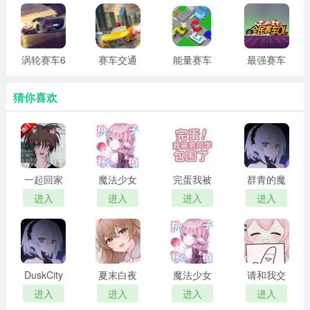
(Car
戏
车的外观。
Clicker)
2、当然除了外观还有属性也是可以通过改装来进行提升
涡轮赛车6
赛车交通
能量赛车
最强赛车
的。
游戏
城游戏
3D游戏
猜你喜欢
一起回家
魔法少女
完蛋我被
群青的魔
吧 汉化版
露娜的灾
男同学包
女 2026最
进入
进入
进入
进入
难 官方正
围了 完整
新版
版
版
DuskCity
夏末白夜
魔法少女
请和我交
汉化版
露娜的灾
往吧孙笑
进入
进入
进入
进入
难 安卓移
川前辈