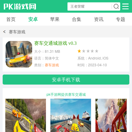
首页
安卓
苹果
合集
资讯
专题
安卓应用
安卓游戏
赛车游戏
休闲益智
体育竞速
卡牌棋牌
赛车交通城游戏 v0.3
大小：81.31 MB
模拟经营
角色扮演
策略塔防
语言：简体中文
系统：Android, iOS
类别：
赛车游戏
时间：2023-04-10
冒险解谜
赛车游戏
破解游戏
安卓手机下载
动作射击
pk手游网提供赛车交通城