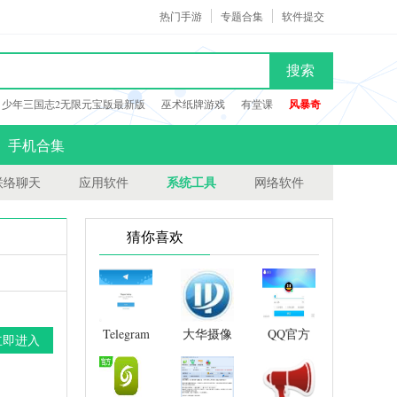
热门手游
专题合集
软件提交
搜索
少年三国志2无限元宝版最新版
巫术纸牌游戏
有堂课
风暴奇
手机合集
系统工具
联络聊天
应用软件
网络软件
猜你喜欢
Telegram
大华摄像
QQ官方
立即进入
头密码恢
版
复工具