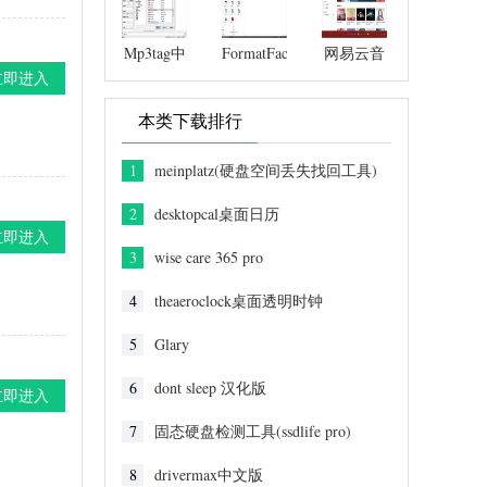
Mp3tag中
FormatFactory
网易云音
文版
格式工厂
乐
立即进入
本类下载排行
1
meinplatz(硬盘空间丢失找回工具)
2
desktopcal桌面日历
立即进入
3
wise care 365 pro
4
theaeroclock桌面透明时钟
5
Glary
6
dont sleep 汉化版
立即进入
7
固态硬盘检测工具(ssdlife pro)
8
drivermax中文版