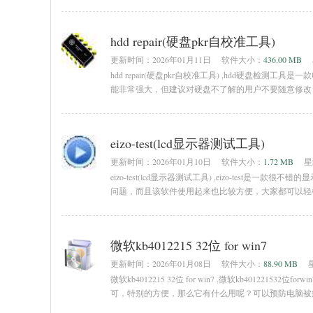
执行文件、体积也不大，激活成功率高、自
hdd repair(硬盘pkr自校准工具)
更新时间：
2026年01月11日
软件大小：
436.00 MB
hdd repair(硬盘pkr自校准工具) ,hdd硬盘
能非常强大，但建议对硬盘不了解的用户不要随意修改
工具简介：硬盘物理序列号修改软件！也叫串号！啥叫
eizo-test(lcd显示器测试工具)
更新时间：
2026年01月10日
软件大小：
1.72 MB
星
eizo-test(lcd显示器测试工具) ,eizo-tes
问题，而且该软件使用起来也比较方便，大家都可以轻
eizo艺卓推出的一款显示器测试工具,绿色软件、无
微软kb4012215 32位 for win7
更新时间：
2026年01月08日
软件大小：
88.90 MB
微软kb4012215 32位 for win7 ,微软kb40122
可，特别的方便，那么它有什么用呢？可以预防电脑被病毒
程序修复了microsoftwindows中的多个漏洞。如果攻