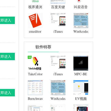
视界通浏
百度关键
叫卖语音
览器
字优化精
制作
灵
(advoice)
立即进入
emeditor
iTunes
Win8codecs(Win8
免费版
解码器)
软件特荐
立即进入
TakeColor
iTunes
MPC-BE
取色器
立即进入
BurnAware
Win8codecs(Win8
EV视频
解码器)
转换器