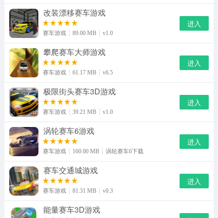
改装漂移赛车游戏
进入
赛车游戏
89.00 MB
v1.0
攀爬赛车大师游戏
进入
赛车游戏
61.17 MB
v6.5
极限街头赛车3D游戏
进入
赛车游戏
39.21 MB
v1.0
涡轮赛车6游戏
进入
赛车游戏
160.00 MB
涡轮赛车6下载
赛车交通城游戏
进入
赛车游戏
81.31 MB
v0.3
能量赛车3D游戏