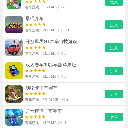
进入
赛车游戏
31.21 MB
V2.2
最强赛车
进入
赛车游戏
99.15 MB
v1.0.3
开放世界GT赛车特技游戏
进入
赛车游戏
63.35 MB
v1.0
双人赛车3d跑车版苹果版
进入
赛车游戏
82.50 MB
v1.0
动物卡丁车赛车
进入
赛车游戏
222.00 MB
v1.0
超音速卡丁车赛车
进入
赛车游戏
46.06 MB
v1.1.1