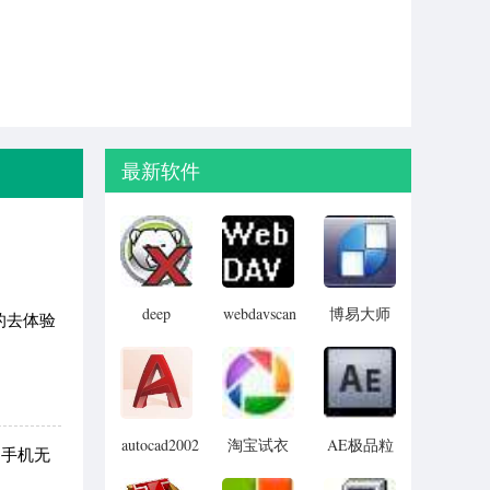
最新软件
deep
webdavscan
博易大师
的去体验
freeze
客户端
资管版
password
(web漏洞
remover(冰
扫描软件)
点还原密
码清除器)
autocad2002
淘宝试衣
AE极品粒
到手机无
迷你版
服软件
子插件
(Trapcode