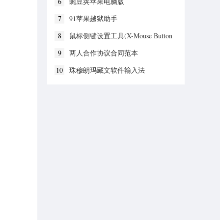
6
豌豆荚苹果电脑版
7
91苹果越狱助手
8
鼠标侧键设置工具(X-Mouse Button
Control)
9
两人合作协议合同范本
10
珠穆朗玛藏文软件输入法