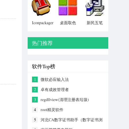
Particular)
Iconpackager
桌面取色
新民五笔
中文补丁
工具
colorpix
热门推荐
软件Top榜
1
微软必应输入法
2
卓有成效管理者
3
regdllview(清理注册表垃圾)
4
root精灵软件
5
河北CA数字证书助手（数字证书浏
览工具）