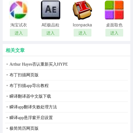
remover(冰
扫描软件)
点还原密
码清除器)
淘宝试衣
AE极品粒
Iconpackager
桌面取色
服软件
子插件
中文补丁
工具
进入
进入
进入
进入
(Trapcode
colorpix
Particular)
相关文章
Arthur Hayes否认重新买入HYPE
布丁扫描网页版
布丁扫描app导出教程
瞬译翻译器中文版下载
瞬译app翻译失败处理方法
瞬译app悬浮窗开启设置
极简简历网页版