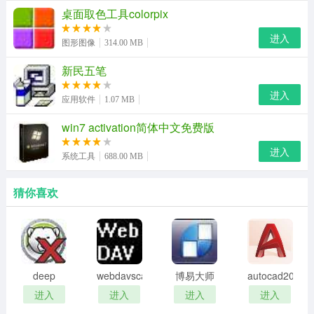
桌面取色工具colorpix
应的预设和调整。
进入
新的爆炸行为的自动化，不再需要设置关键帧产生爆炸效
图形图像
314.00 MB
果的过程
新民五笔
使用说明：
进入
应用软件
1.07 MB
trapcode particular2.5注册码：9260-8846-3456-4404-
win7 activation简体中文免费版
8269
进入
系统工具
688.00 MB
解压密码：www.downyi.com
猜你喜欢
deep
webdavscan
博易大师
autocad2002
freeze
客户端
资管版
迷你版
进入
进入
进入
进入
password
(web漏洞