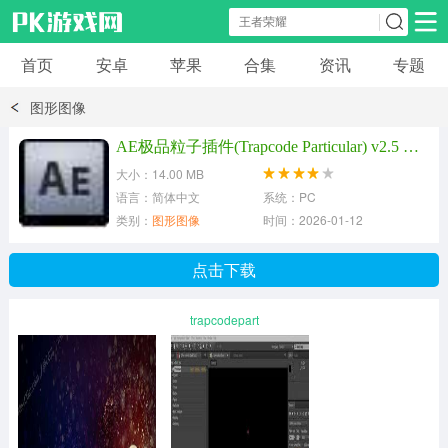
首页
安卓
苹果
合集
资讯
专题
安卓应用
安卓游戏
图形图像
休闲益智
体育竞速
卡牌棋牌
AE极品粒子插件(Trapcode Particular) v2.5 中英双语版
大小：14.00 MB
模拟经营
角色扮演
策略塔防
语言：简体中文
系统：PC
类别：
图形图像
时间：2026-01-12
冒险解谜
赛车游戏
破解游戏
点击下载
动作射击
trapcodepart