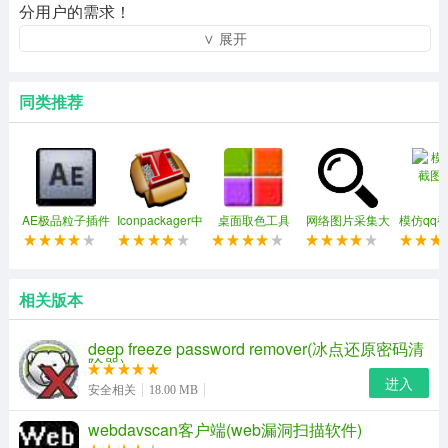
分用户的需求！
∨ 展开
同类推荐
AE极品粒子插件
Iconpackager中
桌面取色工具
网络图片采集大
模仿qq
(Trapcode
文补丁
colorpix
师软件
Particular)
相关版本
trapcode particular插件安装方法：
deep freeze password remover(冰点还原密码清
1、下载解压后双击setup文件夹中的 trapcode particular
除器)
进入
2.exe 进行安装，安装时请选择你的ae插件安装文件夹。
安全相关
18.00 MB
webdavscan客户端(web漏洞扫描软件)
2、修改的时候运行medicine文件夹内的 tcp2 keygen.exe