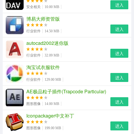
然后填入注册码即可完成修改。
进入
安全相关
10.00 MB
新增功能：
博易大师资管版
1、虽然你仍然可以工作，但是particular ui界面改动还就
进入
行业软件
14.50 MB
很大，particular 2.5 包括一个新的效果生成器，用于可视
autocad2002迷你版
化创建粒子效果。在生成器，你可以使用预设的行为和风
进入
格添加可调块或瞬间补充完整的，可定制的粒子效果。效
行业软件
32.09 MB
果生成器给予 即时的视觉反馈，使制作和预览效果更直观
淘宝试衣服软件
和创作经验。
进入
行业软件
129.00 MB
2、130多个新的预设，用于创建火焰，航天c4dsky，烟花
AE极品粒子插件(Trapcode Particular)
爆竹，爆炸，烟雾等。新的精灵粒子和多边形 - 百余静态
和动画精灵形象，很容易通过新的效果生成器加载。
进入
图形图像
14.00 MB
3、新的 “over life” 图形给你更多的控制权的大小和颗粒物
Iconpackager中文补丁
书生独家整理发布在生活中的不透明度。新的图形系统，
进入
图形图像
199.00 MB
让你画的曲线，轻松地调整点。从头开始绘制，或启动相