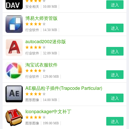
进入
反安装一下
安全相关
10.00 MB
博易大师资管版
3、下载后直接安装，默认提供的全部盘为保护，可以根据
自己的要求来设置，安装完成后重启，弹出密码设定，点
进入
行业软件
14.50 MB
击是即可设定密码。
autocad2002迷你版
4、三个选项，第一个为保护状态第二个为自由选项，第三
进入
行业软件
32.09 MB
个为不保护状态
淘宝试衣服软件
5、比如系统正在被保护状态，我们选第二个选项，默认为
进入
1这个1是指机器重新启动后的一次为不保护状态，当机器
行业软件
129.00 MB
再次重启后，自动转到保护状态，那么在重启后我们所做
AE极品粒子插件(Trapcode Particular)
的操作在第二次机器重起时就会被自动被保护起来，第三
进入
图形图像
14.00 MB
个不保护状态选择后就不用介绍了吧：）
Iconpackager中文补丁
6、当你看到冰点图表右下角有个小红x的时候就是不在保
进入
护状态，这时要注意你的设置了！
图形图像
199.00 MB