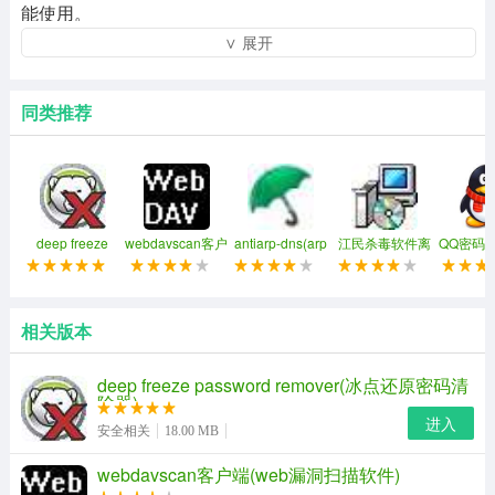
能使用。
∨ 展开
同类推荐
deep freeze
webdavscan客户
antiarp-dns(arp
江民杀毒软件离
QQ密码
password
端(web漏洞扫描
和dns欺骗攻击监
线升级包
费
remover(冰点还
软件)
控和防御工具)
原密码清除器)
冰点还原密码清除器软件功能
相关版本
1、目前最新版本是：
windows:7.72.020.4535linux:1.20.9080.0003macos:4.60.22
deep freeze password remover(冰点还原密码清
除器)
进入
2、冰点还原精灵适合网吧和个人用，直接安装就可以，卸
安全相关
18.00 MB
载：ctrl+ait+shift+f6或者按住shift双击右下角的熊图标然后
webdavscan客户端(web漏洞扫描软件)
输入安装密码就可以，卸载后重新启动生效，完全卸载就