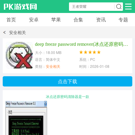
首页
安卓
苹果
合集
资讯
专题
安卓应用
安卓游戏
安全相关
休闲益智
体育竞速
卡牌棋牌
deep freeze password remover(冰点还原密码清除器) v0.4 绿色版
大小：18.00 MB
模拟经营
角色扮演
策略塔防
语言：简体中文
系统：PC
类别：
安全相关
时间：2026-01-08
冒险解谜
赛车游戏
破解游戏
点击下载
动作射击
冰点还原密码清除器是一款