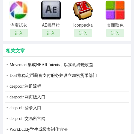
remover(冰
扫描软件)
点还原密
码清除器)
淘宝试衣
AE极品粒
Iconpackager
桌面取色
服软件
子插件
中文补丁
工具
进入
进入
进入
进入
(Trapcode
colorpix
Particular)
相关文章
Movement集成NEAR Intents，以实现跨链收益
Deel推稳定币薪资支付服务并设立加密货币部门
deepcoin注册流程
deepcoin网页版入口
deepcoin登录入口
deepcoin交易所官网
WorkBuddy学生成绩表制作方法