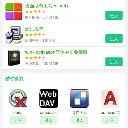
桌面取色工具colorpix
使用方法：
进入
1.运行程序后单击“移除”按钮，冰点的密码就会被清除；
图形图像
314.00 MB
2.调出登录窗口后使用空密码即可进入管理界面；
新民五笔
进入
3.但清除密码只是本次系统使用时有效，等系统重启后再
应用软件
1.07 MB
进入冰点管理界面时；
win7 activation简体中文免费版
4.原来的密码还会恢复过来，需要输入正确的密码才能进
进入
系统工具
688.00 MB
入管理界面；
猜你喜欢
移除效果：
1.未找到关键进程
2.移除常规管理密码失败
deep
webdavscan
博易大师
autocad2002
3.成功提升自身为system权限
freeze
客户端
资管版
迷你版
进入
进入
进入
进入
4.移除一次性管理密码失败
password
(web漏洞