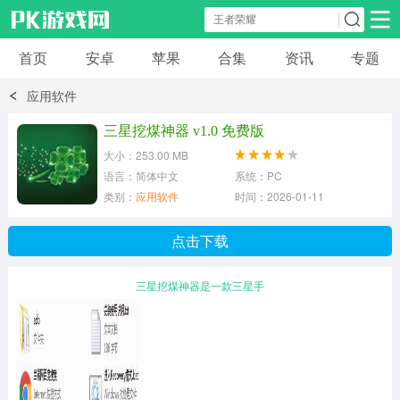
首页
安卓
苹果
合集
资讯
专题
安卓应用
安卓游戏
应用软件
休闲益智
体育竞速
卡牌棋牌
三星挖煤神器 v1.0 免费版
大小：253.00 MB
模拟经营
角色扮演
策略塔防
语言：简体中文
系统：PC
类别：
应用软件
时间：2026-01-11
冒险解谜
赛车游戏
破解游戏
点击下载
动作射击
三星挖煤神器是一款三星手