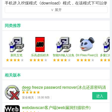
手机进入挖煤模式《download》模式，在该模式下可以使
∨ 展开
用odin进行刷机操作，还可以用来恢复刷机失败的砖机。
同类推荐
新民五笔
乐高虚拟积木
智能h3输入法免
Dll Files Fixer(注
多窗口键
(ldd)
费修改版
册表修复工具)
同步控制
三星挖煤神器使用方法：
相关版本
用户下载好软件时候，将变砖快的三星手机直接用数据线
deep freeze password remover(冰点还原密码清
连接电脑，而后就会自动出现一个刷机的界面，之后会看
除器)
进入
到刚才用户下载的文件，使用手机的刷机界面将这个文件
安全相关
18.00 MB
开启进行安装，而后等一会，大约需要一个小时左右，而
webdavscan客户端(web漏洞扫描软件)
后就会安装成功了。