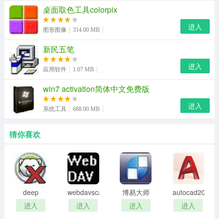
桌面取色工具colorpix
进入
图形图像
314.00 MB
新民五笔
进入
应用软件
1.07 MB
win7 activation简体中文免费版
进入
系统工具
688.00 MB
猜你喜欢
deep
webdavscan
博易大师
autocad2002
freeze
客户端
资管版
迷你版
进入
进入
进入
进入
password
(web漏洞