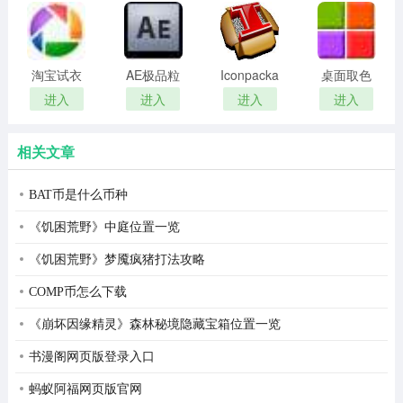
remover(冰
扫描软件)
点还原密
码清除器)
淘宝试衣
AE极品粒
Iconpackager
桌面取色
服软件
子插件
中文补丁
工具
进入
进入
进入
进入
(Trapcode
colorpix
Particular)
相关文章
BAT币是什么币种
《饥困荒野》中庭位置一览
《饥困荒野》梦魇疯猪打法攻略
COMP币怎么下载
《崩坏因缘精灵》森林秘境隐藏宝箱位置一览
书漫阁网页版登录入口
蚂蚁阿福网页版官网