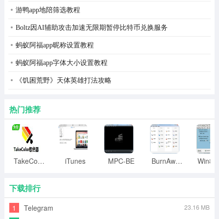
游鸭app地陪筛选教程
Boltz因AI辅助攻击加速无限期暂停比特币兑换服务
蚂蚁阿福app昵称设置教程
蚂蚁阿福app字体大小设置教程
《饥困荒野》天体英雄打法攻略
热门推荐
TakeColor取色器
iTunes
MPC-BE
BurnAware
下载排行
1
Telegram
23.16 MB