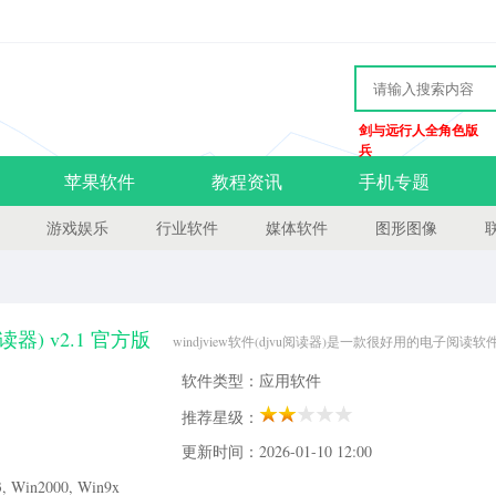
剑与远行人全角色版
兵
苹果软件
教程资讯
手机专题
游戏娱乐
行业软件
媒体软件
图形图像
阅读器) v2.1 官方版
windjview软件(djvu阅读器)是一款很好用的电子阅读
越是电子图书了，还支持打印哦，其功能真的很多也很厉害，欢迎有需要的朋友来当
软件类型：应用软件
djview电子图书阅读软件，可以阅读、打印.djvu和.djv格式的
推荐星级：
更新时间：2026-01-10 12:00
Win2000, Win9x