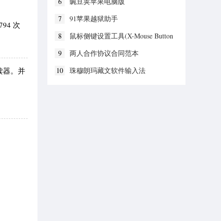
6
豌豆荚苹果电脑版
7
91苹果越狱助手
94 次
8
鼠标侧键设置工具(X-Mouse Button
Control)
9
两人合作协议合同范本
阅读器。并
10
珠穆朗玛藏文软件输入法