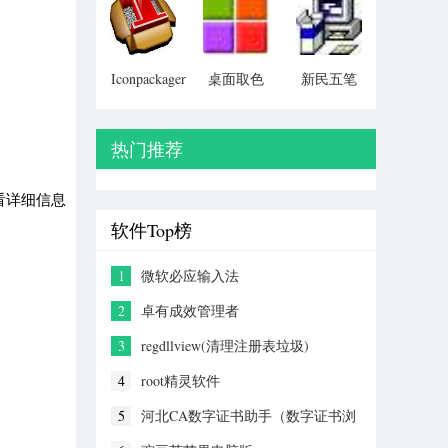
Particular)
Iconpackager
桌面取色
新民五笔
中文补丁
工具
colorpix
热门推荐
 查看详细信息
软件Top榜
1
微软必应输入法
2
卓有成效管理者
3
regdllview(清理注册表垃圾)
4
root精灵软件
5
河北CA数字证书助手（数字证书浏
览工具）