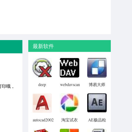
最新软件
deep
webdavscan
博易大师
打印哦，
freeze
客户端
资管版
password
(web漏洞
remover(冰
扫描软件)
点还原密
码清除器)
autocad2002
淘宝试衣
AE极品粒
迷你版
服软件
子插件
(Trapcode