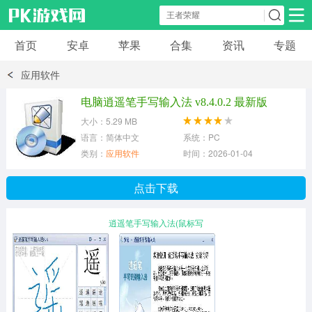
首页
安卓
苹果
合集
资讯
专题
安卓应用
安卓游戏
应用软件
休闲益智
体育竞速
卡牌棋牌
电脑逍遥笔手写输入法 v8.4.0.2 最新版
大小：5.29 MB
模拟经营
角色扮演
策略塔防
语言：简体中文
系统：PC
类别：
应用软件
时间：2026-01-04
冒险解谜
赛车游戏
破解游戏
点击下载
动作射击
逍遥笔手写输入法(鼠标写