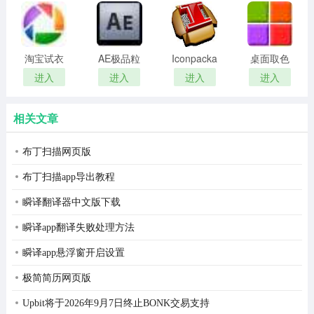
remover(冰
扫描软件)
5.识别的范围：
点还原密
码清除器)
识别7万汉字，是国内最强大的手写识别软件。
淘宝试衣
AE极品粒
Iconpackager
桌面取色
服软件
子插件
中文补丁
工具
进入
进入
进入
进入
识别英文字母、数字、标点符号、括号等。
(Trapcode
colorpix
Particular)
直接识别和输入韩文和日文假名(hangul,kana)。
相关文章
6.词语联想：
布丁扫描网页版
逍遥笔的词语联想是动态的，一边书写一边联想，极大地
布丁扫描app导出教程
提高了输入速度。
瞬译翻译器中文版下载
所谓“动态联想”，比如，刚写了“我”字以后，也许写完单立
瞬译app翻译失败处理方法
人，就能联想到“们”字。
瞬译app悬浮窗开启设置
支持用户自定义词语库。在安装前会看到一个文本文件：
极简简历网页版
hzuser.txt，可以在其中增加自己最常用的词语。两个词语
Upbit将于2026年9月7日终止BONK交易支持
之间用（半角的）分号隔开。