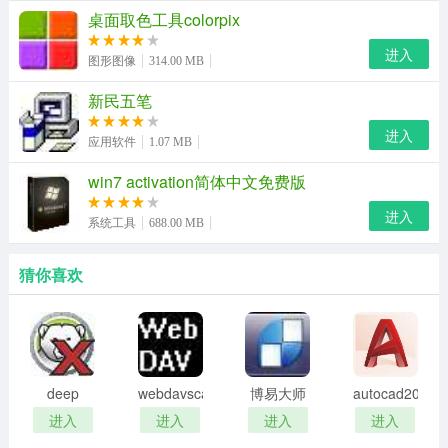
桌面取色工具colorpix
进入
图形图像
314.00 MB
新民五笔
进入
应用软件
1.07 MB
win7 activation简体中文免费版
逍遥笔手写输入法特色
进入
1.同音字在底部。
系统工具
688.00 MB
2.unicode内码、汉语拼音注音，在左下角。
猜你喜欢
3.专门支持触摸屏的使用。
在标题条的右边“@”处点击可以
固定输入法窗口，不再移动和变化。再次点击，恢复原
状。
deep
webdavscan
博易大师
autocad2002
4.核心程序支持网络服务器模式
freeze
客户端
资管版
迷你版
进入
进入
进入
进入
password
(web漏洞
逍遥笔的核心程序和sdk支持web在线识别方式。