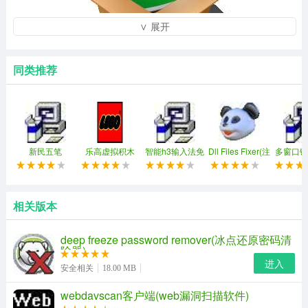
∨ 展开
同类推荐
搜狗五笔输入法2022最新版 v5.4.0.2508 正式版 评分: 9.5
类别： 汉字输入 大小：39.4M 语言： 简体中文 查看详
细信息 >>下载 2391 次
新民五笔
乐高虚拟积木
智能h3输入法免
Dll Files Fixer(注
多窗口键
(ldd)
费修改版
册表修复工具)
同步控制
相关版本
极品五笔2018正式版 v4.5 绿色最新版 评分: 10.0 类别：
汉字输入 大小：2.7M 语言： 简体中文 查看详细信息
deep freeze password remover(冰点还原密码清
除器)
>>下载 93 次
进入
安全相关
18.00 MB
webdavscan客户端(web漏洞扫描软件)