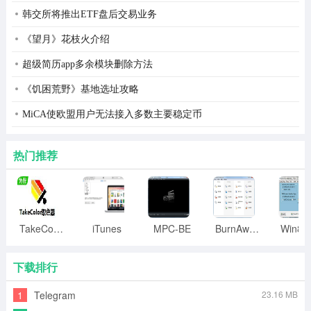
韩交所将推出ETF盘后交易业务
逍遥笔手写输入法常见问题
《望月》花枝火介绍
问：书写后无法输入到编辑框怎么处理?
超级简历app多余模块删除方法
答：请选中逍遥笔手写输入法后鼠标右键选择【以管理员
《饥困荒野》基地选址攻略
身份运行】——【确定】
MiCA使欧盟用户无法接入多数主要稳定币
热门推荐
TakeColor取色器
iTunes
MPC-BE
BurnAware
下载排行
1
Telegram
23.16 MB