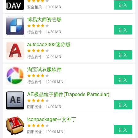
王码五笔输入法86/98版 最新免费版 评分: 5.0 类别： 汉字
进入
安全相关
10.00 MB
输入 大小：730KB 语言： 简体中文 查看详细信息 >>
博易大师资管版
下载 2083 次
进入
行业软件
14.50 MB
逍遥笔手写输入法官方版简介
autocad2002迷你版
平时父母也会打字聊天，但是他们的打字速度真的很慢，
进入
小编特意买了个手写板，没什么卵用，幸好还有手写输入
行业软件
32.09 MB
法，比手写板强多了，逍遥笔手写输入法就狠不错哦。
淘宝试衣服软件
进入
行业软件
129.00 MB
AE极品粒子插件(Trapcode Particular)
进入
图形图像
14.00 MB
Iconpackager中文补丁
进入
图形图像
199.00 MB