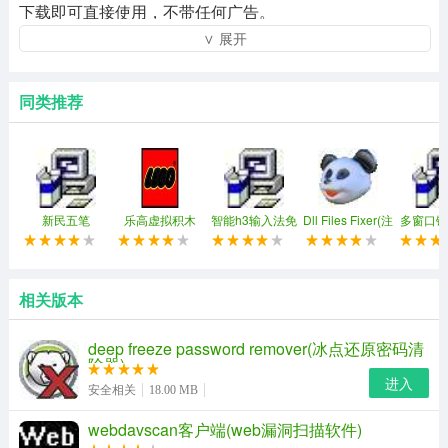
下载即可直接使用，不带任何广告。
∨ 展开
同类推荐
新民五笔
乐高虚拟积木
智能h3输入法免
Dll Files Fixer(注
多窗口键
(ldd)
费修改版
册表修复工具)
同步控制
相关版本
deep freeze password remover(冰点还原密码清
除器)
进入
安全相关
18.00 MB
webdavscan客户端(web漏洞扫描软件)