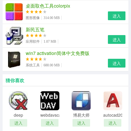
桌面取色工具colorpix
正确个数即可估算出最后得分了。
进入
图形图像
314.00 MB
星火英语四级算分器与大学英语四级算分器对比
新民五笔
大学英语四级算分器是一种专门计算大学英语四级和英语
六级的计算成绩仪器，用大学英语四级算分器能够更加有
进入
应用软件
1.07 MB
效的对大学英语四级考试做一个更加清楚的计算，有助于
win7 activation简体中文免费版
学生更好地了解自己的考试成绩情况，不会造成大学英语
进入
四级考试的考生们成绩出现误差
系统工具
688.00 MB
星火英语四级算分器是一款简单的英语分数计算工具，考
猜你喜欢
生核对标准答案后，将正确的个数核对后就可以计算出总
分了，操作简单使用方便。
deep
webdavscan
博易大师
autocad2002
freeze
客户端
资管版
迷你版
进入
进入
进入
进入
password
(web漏洞