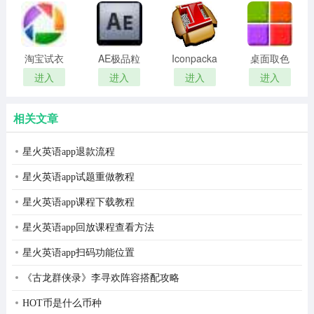
remover(冰
扫描软件)
点还原密
码清除器)
淘宝试衣
AE极品粒
Iconpackager
桌面取色
服软件
子插件
中文补丁
工具
进入
进入
进入
进入
(Trapcode
colorpix
Particular)
相关文章
星火英语app退款流程
星火英语app试题重做教程
星火英语app课程下载教程
星火英语app回放课程查看方法
星火英语app扫码功能位置
《古龙群侠录》李寻欢阵容搭配攻略
HOT币是什么币种