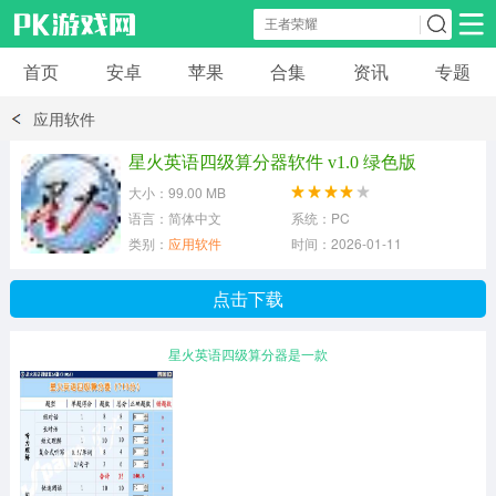
首页
安卓
苹果
合集
资讯
专题
安卓应用
安卓游戏
应用软件
休闲益智
体育竞速
卡牌棋牌
星火英语四级算分器软件 v1.0 绿色版
大小：99.00 MB
模拟经营
角色扮演
策略塔防
语言：简体中文
系统：PC
类别：
应用软件
时间：2026-01-11
冒险解谜
赛车游戏
破解游戏
点击下载
动作射击
星火英语四级算分器是一款