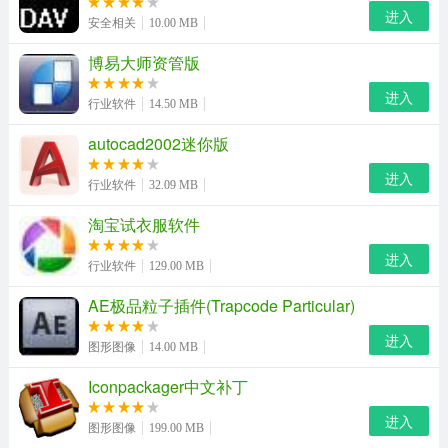
进入
安全相关
10.00 MB
博易大师资管版
进入
行业软件
14.50 MB
autocad2002迷你版
进入
行业软件
32.09 MB
淘宝试衣服软件
星火英语四级算分器功能特点：
进入
行业软件
129.00 MB
1.快速计算出英语四级考试的成绩
AE极品粒子插件(Trapcode Particular)
2.无需任何手动计算
进入
图形图像
14.00 MB
3.无需安装，下载即可使用
Iconpackager中文补丁
星火英语四级算分器使用方法
进入
图形图像
199.00 MB
用户只需在该英语四级分数计算器填写核对正确答案后的