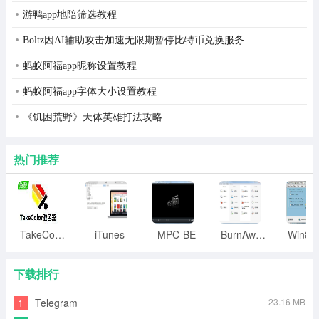
有些字体即使导入了，输入的东西也无法正常显示。不要
游鸭app地陪筛选教程
期望太高了哦。
Boltz因AI辅助攻击加速无限期暂停比特币兑换服务
3.就你所写的符号来说，可以试一下中文输入法的软键盘
蚂蚁阿福app昵称设置教程
来输入。之前导入宋体。
蚂蚁阿福app字体大小设置教程
问：福昕pdf编辑器怎么插入空格 插入空格方法
《饥困荒野》天体英雄打法攻略
把光标移动到要打空格的两个单词中间，属性-text-更改单
词间距为0.5 就是可以了！
热门推荐
问：福昕pdf编辑器如何画虚线框
1。输入特殊符号时，先在edit编辑器导入字体导入字体，
字体下拉框中有windows系统，而一些想改变字体对话框
TakeColor取色器
iTunes
MPC-BE
BurnAware
脚本编码的归属权在此输入特殊符号的字体，然后在
下载排行
object对象，添加文本添加文本，然后输入符号，一般就
可以证明。这需要熟悉符号所属的字体。
1
Telegram
23.16 MB