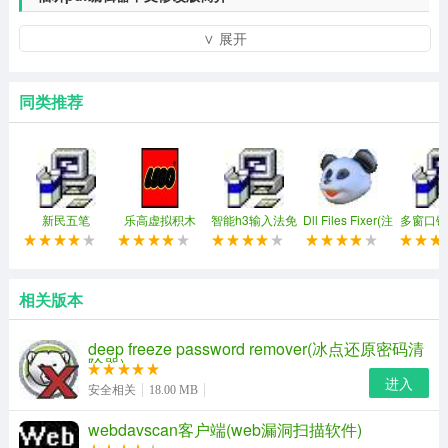
福昕pdf编辑器中文修改版是第一个真正的pdf编辑器软
∨ 展开
件。福昕pdf编辑器实现了编辑其它类型的文档的编辑器，
事实上在foxit pdf editor出现之前，根本没有这样的工具。
同类推荐
每一个pdf文件都包含很多页面，每一页包含各种可视对
象，如文本对象、图形对象和图像对象。而每一个对象都
由其属性来定义其显示的方式。
新民五笔
乐高虚拟积木
智能h3输入法免
Dll Files Fixer(注
多窗口键
(ldd)
费修改版
册表修复工具)
同步控制
相关版本
deep freeze password remover(冰点还原密码清
除器)
进入
安全相关
18.00 MB
webdavscan客户端(web漏洞扫描软件)