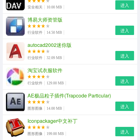
进入
安全相关
10.00 MB
博易大师资管版
进入
行业软件
14.50 MB
autocad2002迷你版
进入
行业软件
32.09 MB
福昕pdf编辑器个人修改版特色
淘宝试衣服软件
单文件版特点
进入
行业软件
129.00 MB
由绿色版封装而成，已集成注册信息，运行就是注册版，
AE极品粒子插件(Trapcode Particular)
具有软件全部功能。
进入
图形图像
14.00 MB
推荐理由
Iconpackager中文补丁
pdf文件阅读编辑器这类软件网上不少，真正可以编辑文字
进入
图形图像
199.00 MB
而且好用的并不多，如果你想对pdf文件编辑修改的话，这