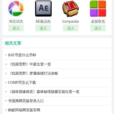
remover(冰
扫描软件)
10.插入bitmap格式的图像。
点还原密
码清除器)
11.从页面中删除任意对象。
淘宝试衣
AE极品粒
Iconpackager
桌面取色
服软件
子插件
中文补丁
工具
进入
进入
进入
进入
常见问题
(Trapcode
colorpix
问：福昕pdf编辑器中文版不能修改pdf文档原因解决方法
Particular)
相关文章
不是未注册的问题。和操作有一定关系。就是输入什么字
BAT币是什么币种
体，要先从windows系统导入这种字体。
《饥困荒野》中庭位置一览
1.输入特殊符号时，先在edit编辑-importfont导入字体，下
《饥困荒野》梦魇疯猪打法攻略
拉框有windows系统字体，同时有些字体要改变对话框右
边的script编码，在此导入特殊符号归属的字体，然后在
COMP币怎么下载
object对象-addtext添加文本，此时输入符号，一般就可以
《崩坏因缘精灵》森林秘境隐藏宝箱位置一览
显示了。这需要熟悉符号所属字体。
书漫阁网页版登录入口
2.但foxitpdfeditor并不是对所有windows系统字体都支持，
蚂蚁阿福网页版官网