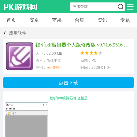
首页
安卓
苹果
合集
资讯
专题
安卓应用
安卓游戏
应用软件
休闲益智
体育竞速
卡牌棋牌
福昕pdf编辑器个人版修改版 v9.71.6.9516 最新版
大小：62.00 MB
模拟经营
角色扮演
策略塔防
语言：简体中文
系统：PC
类别：
应用软件
时间：2026-01-04
冒险解谜
赛车游戏
破解游戏
点击下载
动作射击
福昕pdf编辑器修改版是