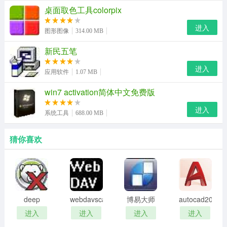
个软件真不错，她完全可以胜任。
桌面取色工具colorpix
进入
软件功能
图形图像
314.00 MB
1.改变对象的属性。
新民五笔
2.可撤消任意操作。
进入
应用软件
1.07 MB
3.在不同pdf文件间拷贝粘贴任意对象。
win7 activation简体中文免费版
4.在pdf和任意windows应用程序间拷贝粘贴文本。
进入
系统工具
688.00 MB
5.编辑现有pdf文件或创建全新的pdf文件。
猜你喜欢
6.以和adobe pdf reader几乎相同的效果显示pdf文件。
7.页面缩放。－可靠的所见即所得的编辑功能。
8.插入或删除页面。－使用嵌入或非嵌入字体添加文本对
deep
webdavscan
博易大师
autocad2002
象。
freeze
客户端
资管版
迷你版
进入
进入
进入
进入
password
(web漏洞
9.插入行或其它简单的图形对象。