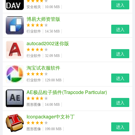
进入
安全相关
10.00 MB
jpg转pdf转换器批量转特色细节
博易大师资管版
1.专业图像文件格式如autocad(dwg, dxf, dwf)，corel图像
系列格式(shw, cdr)，photoshop(psd)，图标(ico)格式转换
进入
行业软件
14.50 MB
成pdf格式。
autocad2002迷你版
2.从jpg转pdf转换文件允许你准备进行归档;
进入
行业软件
32.09 MB
3.jpg转pdf转换器可以设置个别或所有输出pdf打开密码;
淘宝试衣服软件
4.支持多核cpu，让你转换的过程中更快捷更有效;
进入
行业软件
129.00 MB
5.比如通用图片格式(jpeg, jpg, jp2, bmp, gif, tiff, tif, pnd);
AE极品粒子插件(Trapcode Particular)
jpg转pdf转换器最新版亮点优势
进入
图形图像
14.00 MB
只需要将您的jpg或其他图片格式文件用鼠标拖拽到jpg转
Iconpackager中文补丁
pdf转换器窗口中的拖拽区域
进入
图形图像
199.00 MB
一杯咖啡的工夫，jpg转pdf转换立刻完成