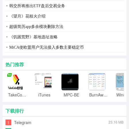
韩交所将推出ETF盘后交易业务
《望月》花枝火介绍
超级简历app多余模块删除方法
《饥困荒野》基地选址攻略
MiCA使欧盟用户无法接入多数主要稳定币
热门推荐
TakeColor取色器
iTunes
MPC-BE
BurnAware
下载排行
选择附加任务
1
Telegram
23.16 MB