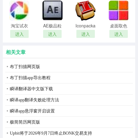
remover(冰
扫描软件)
点还原密
选择安装位置
码清除器)
淘宝试衣
AE极品粒
Iconpackager
桌面取色
服软件
子插件
中文补丁
工具
进入
进入
进入
进入
(Trapcode
colorpix
Particular)
相关文章
布丁扫描网页版
布丁扫描app导出教程
瞬译翻译器中文版下载
瞬译app翻译失败处理方法
瞬译app悬浮窗开启设置
极简简历网页版
Upbit将于2026年9月7日终止BONK交易支持
选择开始文件夹