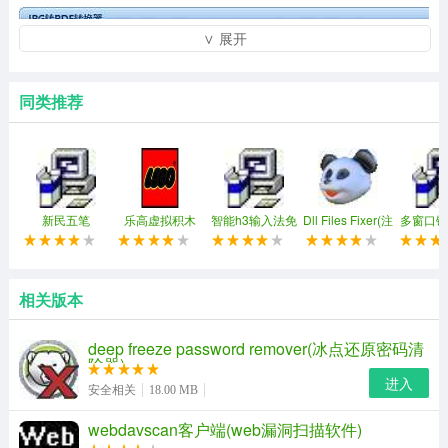
∨ 展开
同类推荐
新民五笔
乐高虚拟积木
智能h3输入法免
Dll Files Fixer(注
多窗口键
(ldd)
费修改版
册表修复工具)
同步控制
相关版本
deep freeze password remover(冰点还原密码清
除器)
进入
安全相关
18.00 MB
webdavscan客户端(web漏洞扫描软件)