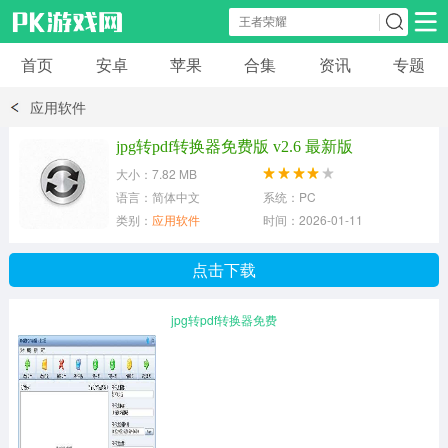
首页
安卓
苹果
合集
资讯
专题
安卓应用
安卓游戏
应用软件
休闲益智
体育竞速
卡牌棋牌
jpg转pdf转换器免费版 v2.6 最新版
大小：7.82 MB
模拟经营
角色扮演
策略塔防
语言：简体中文
系统：PC
类别：
应用软件
时间：2026-01-11
冒险解谜
赛车游戏
破解游戏
点击下载
动作射击
jpg转pdf转换器免费