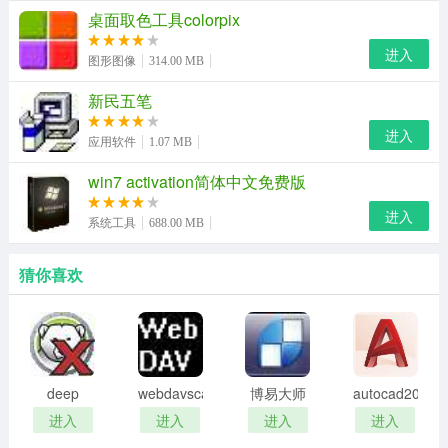
桌面取色工具colorpix
点击开始转换按钮，转换立刻就开始
进入
图形图像
314.00 MB
安装步骤
新民五笔
来体验jpg转pdf转换器，解压后打开安装向导
进入
应用软件
1.07 MB
win7 activation简体中文免费版
进入
系统工具
688.00 MB
猜你喜欢
deep
webdavscan
博易大师
autocad2002
freeze
客户端
资管版
迷你版
进入
进入
进入
进入
password
(web漏洞