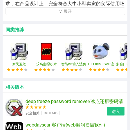
求，在产品设计上，完全符合大中小型卖家的实际使用场
∨ 展开
景。
同类推荐
新民五笔
乐高虚拟积木
智能h3输入法免
Dll Files Fixer(注
多窗口键
(ldd)
费修改版
册表修复工具)
同步控制
相关版本
deep freeze password remover(冰点还原密码清
除器)
进入
安全相关
18.00 MB
webdavscan客户端(web漏洞扫描软件)