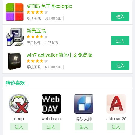
桌面取色工具colorpix
容至发货单中，小卖家也能印出非常专业的宣传彩印，并
整合入发货单中；也可以引入促销商品，促成第二笔订
进入
图形图像
314.00 MB
单）。
新民五笔
3.优化发货拣货配置。
进入
应用软件
1.07 MB
引入上市公司的拣货机制。高效率利用配货车和捷径，通
win7 activation简体中文免费版
过计算来实现节约拣货时间，并降低拣货出错几率，同时
进入
提高商品大促时的物流保障。
系统工具
688.00 MB
4.同步淘宝，天猫订单。
猜你喜欢
自动化同步远程服务器订单。分析，并且合并指定条件的
订单，比如相同地址的订单或者相同用户名的订单等等。
5.自动匹配快递派送范围。
deep
webdavscan
博易大师
autocad2002
查询物流公司的派送范围占用卖家大量时间，精打软件能
freeze
客户端
资管版
迷你版
进入
进入
进入
进入
password
(web漏洞
够自动把收件地址和派送范围进行匹配。并独一无二的引