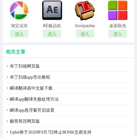
remover(冰
扫描软件)
入百度地图作为派送范围的参考依据。在地图中，显示买
点还原密
家地址周围的所有物流站点，可以直观看出离买家最近的
码清除器)
淘宝试衣
AE极品粒
Iconpackager
桌面取色
物流公司，并能有效避免超区的事故发生。
服软件
子插件
中文补丁
工具
进入
进入
进入
进入
(Trapcode
colorpix
Particular)
相关文章
布丁扫描网页版
布丁扫描app导出教程
瞬译翻译器中文版下载
瞬译app翻译失败处理方法
瞬译app悬浮窗开启设置
极简简历网页版
Upbit将于2026年9月7日终止BONK交易支持