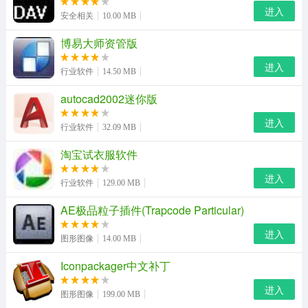
进入
安全相关
10.00 MB
博易大师资管版
进入
行业软件
14.50 MB
autocad2002迷你版
精打快递单打印软件官方版功能：
进入
行业软件
32.09 MB
1.自动选择最实惠快递。
淘宝试衣服软件
通过设定物流公司到各个省份的首重和续重的价格，自动
进入
行业软件
129.00 MB
计算各家物流公司的物流成本，并自动分配订单到各个物
流公司，同时计算出每日的物流成本。有效节约卖家的物
AE极品粒子插件(Trapcode Particular)
流成本。
进入
图形图像
14.00 MB
2.炫彩发货单。
Iconpackager中文补丁
炫彩发货单（普通发货单仅能反映发货内容。炫彩发货单
进入
图形图像
199.00 MB
加入更多多媒体元素，可以引入二维码，商品详情等等内