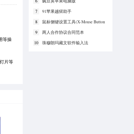
6
豌豆荚苹果电脑版
7
91苹果越狱助手
8
鼠标侧键设置工具(X-Mouse Button
Control)
9
两人合作协议合同范本
用等操
10
珠穆朗玛藏文软件输入法
幻灯片等