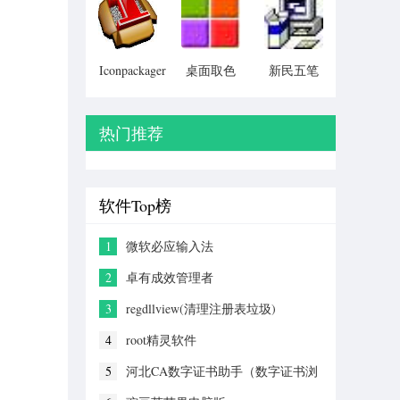
Particular)
Iconpackager
桌面取色
新民五笔
中文补丁
工具
colorpix
热门推荐
软件Top榜
1
微软必应输入法
2
卓有成效管理者
3
regdllview(清理注册表垃圾)
4
root精灵软件
5
河北CA数字证书助手（数字证书浏
览工具）