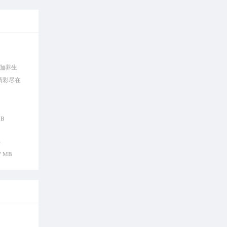
伽养生
精彩尽在
书
MB
思
47 MB