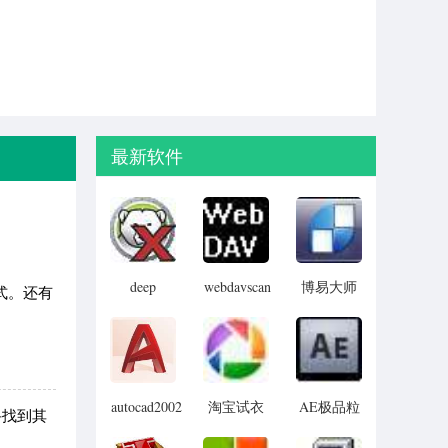
最新软件
deep
webdavscan
博易大师
式。还有
freeze
客户端
资管版
password
(web漏洞
remover(冰
扫描软件)
点还原密
码清除器)
autocad2002
淘宝试衣
AE极品粒
寻找到其
迷你版
服软件
子插件
(Trapcode