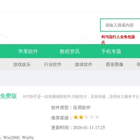
剑与远行人全角色版
兵
苹果软件
教程资讯
手机专题
游戏娱乐
行业软件
媒体软件
图形图像
0 免费版
PPT助手是一款电脑辅助软件,功能强大，安装快捷，适用各大服务平
读模板格式。还有更多更有趣的软件就在当易网，快来下载吧！客户端简介：PPT助
软件类型：应用软件
PT助手无缝整合到Powerpoin中，在您制作
推荐星级：
更新时间：2026-01-11 17:25
Win2000, Win9x