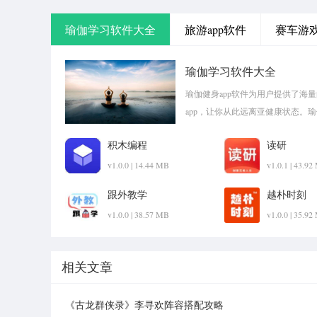
瑜伽学习软件大全
旅游app软件
赛车游
瑜伽学习软件大全
瑜伽健身app软件为用户提供了海
app，让你从此远离亚健康状态。
pk1xia!
积木编程
读研
v1.0.0 | 14.44 MB
v1.0.1 | 43.9
跟外教学
越朴时刻
v1.0.0 | 38.57 MB
v1.0.0 | 35.9
相关文章
《古龙群侠录》李寻欢阵容搭配攻略