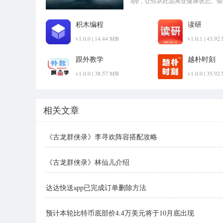
app，让你从此远离亚健康状态。
pk1xia!
积木编程
读研
v1.0.0 | 14.44 MB
v1.0.1 | 43.9
跟外教学
越朴时刻
v1.0.0 | 38.57 MB
v1.0.0 | 35.9
相关文章
《古龙群侠录》李寻欢阵容搭配攻略
《古龙群侠录》林仙儿介绍
达达快送app已完成订单删除方法
预计本轮比特币底部价4.4万美元将于10月底出现