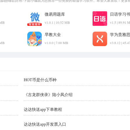
瑜伽app哪款好用?下面小编就为您推荐一些免费的瑜伽学习软件。希望大家喜欢！更多
微易用题库
日语学习
2 MB
v1.0.1 | 10.52 MB
v1.5 | 89.91 
早教大全
学为贵雅
2 MB
v1.0.0 | 7.00 MB
v3.8.12 | 45.
HOT币是什么币种
《古龙群侠录》陆小凤介绍
达达快送app下单教程
达达快送app开发票入口