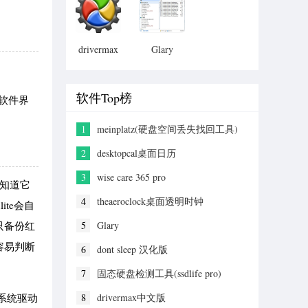
具)
drivermax
Glary
中文版
软件Top榜
在软件界
1
meinplatz(硬盘空间丢失找回工具)
2
desktopcal桌面日历
3
wise care 365 pro
知道它
4
theaeroclock桌面透明时钟
te会自
只备份红
5
Glary
容易判断
6
dont sleep 汉化版
7
固态硬盘检测工具(ssdlife pro)
系统驱动
8
drivermax中文版