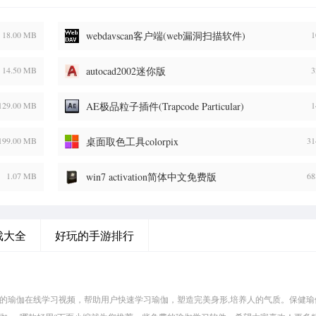
18.00 MB
webdavscan客户端(web漏洞扫描软件)
1
14.50 MB
autocad2002迷你版
3
129.00 MB
AE极品粒子插件(Trapcode Particular)
1
199.00 MB
桌面取色工具colorpix
31
1.07 MB
win7 activation简体中文免费版
68
戏大全
好玩的手游排行
量的瑜伽在线学习视频，帮助用户快速学习瑜伽，塑造完美身形,培养人的气质。保健瑜