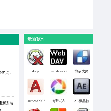
最新软件
deep
webdavscan
博易大师
等优点，
freeze
客户端
资管版
password
(web漏洞
remover(冰
扫描软件)
点还原密
码清除器)
autocad2002
淘宝试衣
AE极品粒
果重新安装
迷你版
服软件
子插件
夹、
(Trapcode