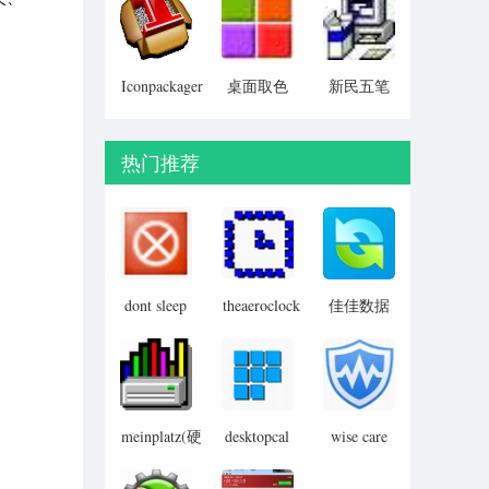
Particular)
Iconpackager
桌面取色
新民五笔
中文补丁
工具
colorpix
热门推荐
dont sleep
theaeroclock
佳佳数据
汉化版
桌面透明
恢复软件
时钟
meinplatz(硬
desktopcal
wise care
桌面日历
365 pro
盘空间丢
失找回工