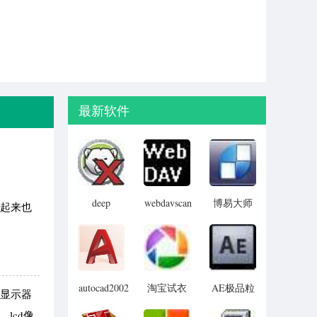
最新软件
deep
webdavscan
博易大师
起来也
freeze
客户端
资管版
password
(web漏洞
remover(冰
扫描软件)
点还原密
码清除器)
autocad2002
淘宝试衣
AE极品粒
把显示器
迷你版
服软件
子插件
lcd像
(Trapcode