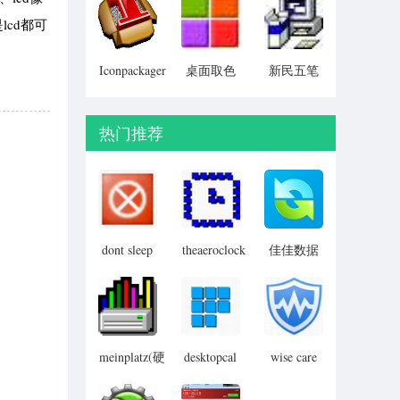
Particular)
cd都可
Iconpackager
桌面取色
新民五笔
中文补丁
工具
colorpix
热门推荐
dont sleep
theaeroclock
佳佳数据
汉化版
桌面透明
恢复软件
时钟
meinplatz(硬
desktopcal
wise care
桌面日历
365 pro
盘空间丢
失找回工