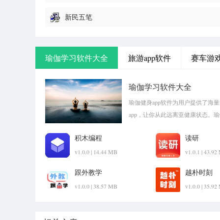
新民五笔
瑜伽学习软件大全
旅游app软件
赛车游
瑜伽学习软件大全
瑜伽健身app软件为用户提供了海
app，让你从此远离亚健康状态。
pk1xia!
积木编程
读研
v1.0.0 | 14.44 MB
v1.0.1 | 43.9
跟外教学
越朴时刻
v1.0.0 | 38.57 MB
v1.0.0 | 35.9