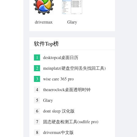
具)
drivermax
Glary
中文版
软件Top榜
1
desktopcal桌面日历
2
meinplatz(硬盘空间丢失找回工具)
3
wise care 365 pro
4
theaeroclock桌面透明时钟
5
Glary
6
dont sleep 汉化版
7
固态硬盘检测工具(ssdlife pro)
8
drivermax中文版