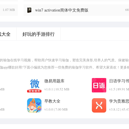
1.07 MB
win7 activation简体中文免费版
68
戏大全
好玩的手游排行
量的瑜伽在线学习视频，帮助用户快速学习瑜伽，塑造完美身形,培养人的气质。保健瑜
瑜伽app哪款好用?下面小编就为您推荐一些免费的瑜伽学习软件。希望大家喜欢！更多
微易用题库
日语学习
2 MB
v1.0.1 | 10.52 MB
v1.5 | 89.91 
早教大全
学为贵雅
2 MB
v1.0.0 | 7.00 MB
v3.8.12 | 45.