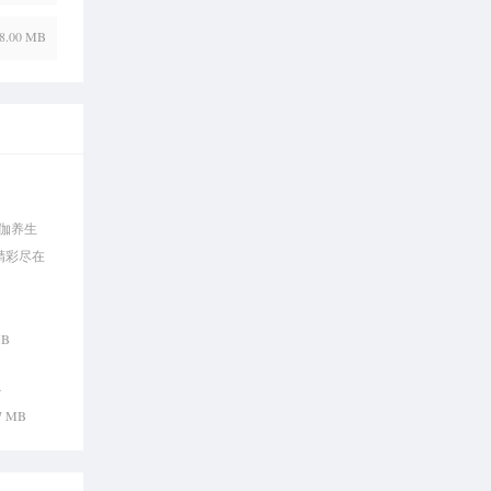
8.00 MB
伽养生
精彩尽在
书
MB
思
47 MB