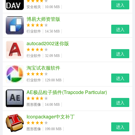
清爽整洁
进入
安全相关
10.00 MB
快速整理桌面图标，创新的图标盒子收纳各类图标，一切
博易大师资管版
井井有条。
进入
行业软件
14.50 MB
轻巧高效
autocad2002迷你版
安装包仅1MB大小，启动极速，占用资源极小
进入
行业软件
32.09 MB
便捷实用
淘宝试衣服软件
快捷启动软件，直达常用应用，贴心的服务，完美的享
进入
行业软件
129.00 MB
受。
AE极品粒子插件(Trapcode Particular)
完全免费
进入
图形图像
14.00 MB
无任何费用，无任何使用限制，并持续提供免费升级版
Iconpackager中文补丁
本。
进入
柠檬桌面最新版更新日志
图形图像
199.00 MB