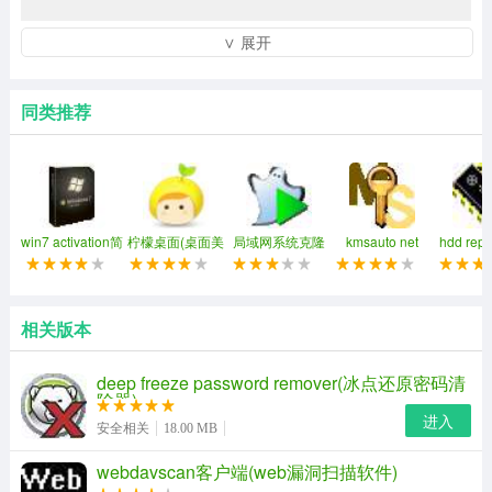
∨ 展开
同类推荐
win7 activation简
柠檬桌面(桌面美
局域网系统克隆
kmsauto net
hdd rep
柠檬桌面简介
体中文免费版
化软件)
easy net ghost
2019
pkr自校
柠檬桌面官方版是电脑端非常小巧的一款桌面美化工具，
它能随意帮你修改电脑桌面上的图标，顺便帮你把桌面上
相关版本
的文件和文件夹进行有序的排列，让你电脑更加整洁。软
deep freeze password remover(冰点还原密码清
件不会大规模更改你桌面内容，更不会影响你对桌面的操
除器)
进入
作。
安全相关
18.00 MB
webdavscan客户端(web漏洞扫描软件)
柠檬桌面官方版功能