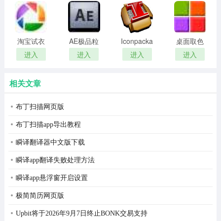
remover(冰
扫描软件)
点还原密
码清除器)
淘宝试衣
AE极品粒
Iconpackager
桌面取色
服软件
子插件
中文补丁
工具
进入
进入
进入
进入
(Trapcode
colorpix
Particular)
相关文章
布丁扫描网页版
布丁扫描app导出教程
瞬译翻译器中文版下载
瞬译app翻译失败处理方法
瞬译app悬浮窗开启设置
极简简历网页版
Upbit将于2026年9月7日终止BONK交易支持