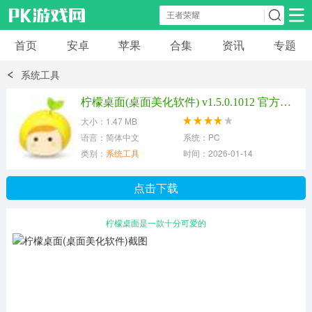
首页
安卓
苹果
合集
资讯
专题
安卓应用
安卓游戏
系统工具
休闲益智
体育竞速
卡牌棋牌
柠檬桌面(桌面美化软件) v1.5.0.1012 官方最新版
大小：1.47 MB
模拟经营
角色扮演
策略塔防
语言：简体中文
系统：PC
类别：
系统工具
时间：2026-01-14
冒险解谜
赛车游戏
破解游戏
点击下载
动作射击
柠檬桌面是一款十分可爱的