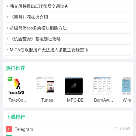
韩交所将推出ETF盘后交易业务
《望月》花枝火介绍
超级简历app多余模块删除方法
《饥困荒野》基地选址攻略
MiCA使欧盟用户无法接入多数主要稳定币
热门推荐
TakeColor取色器
iTunes
MPC-BE
BurnAware
下载排行
1
Telegram
23.16 MB