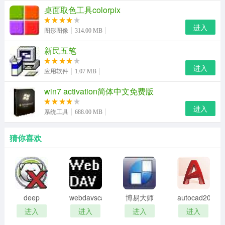
1、修复右键菜单崩溃而退回原始桌面的问题
桌面取色工具colorpix
进入
2、柠檬日历新增2017年假节日放假记录，解决日历有些
图形图像
314.00 MB
日期点不了的问题
新民五笔
3、新增今日热门迷你新闻页（设置窗口可以关闭）
进入
应用软件
1.07 MB
4、安装程序支持分别设置桌面、日历、便签是否开机启动
win7 activation简体中文免费版
进入
系统工具
688.00 MB
猜你喜欢
deep
webdavscan
博易大师
autocad2002
freeze
客户端
资管版
迷你版
进入
进入
进入
进入
password
(web漏洞