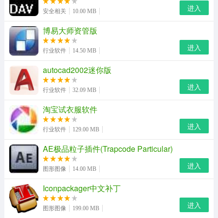
进入
安全相关
10.00 MB
博易大师资管版
进入
行业软件
14.50 MB
autocad2002迷你版
进入
行业软件
32.09 MB
淘宝试衣服软件
进入
行业软件
129.00 MB
AE极品粒子插件(Trapcode Particular)
进入
图形图像
14.00 MB
2、扫描结束后，360文件恢复功能会显示丢失文件的情
Iconpackager中文补丁
况，可恢复性分为四种：高、较高、差、较差。当然高和
较高两种文件的可恢复性较好，另外还有一种是文件夹可
进入
图形图像
199.00 MB
恢复性为空白的，这种情况文件夹是绝对可以恢复的，但