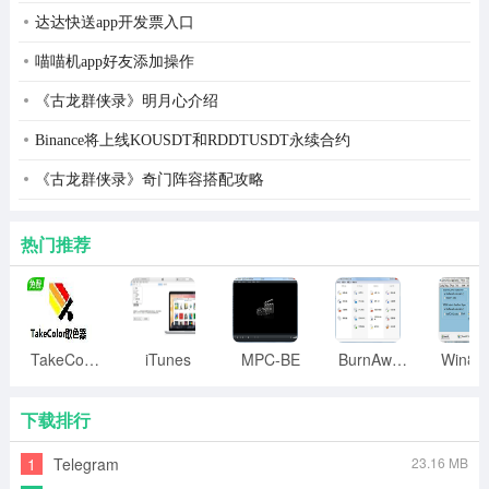
达达快送app开发票入口
喵喵机app好友添加操作
《古龙群侠录》明月心介绍
Binance将上线KOUSDT和RDDTUSDT永续合约
6、等待文件恢复完毕，可以去找到恢复文件所在的路径看
《古龙群侠录》奇门阵容搭配攻略
看丢失的文件能否恢复回来咯。
热门推荐
TakeColor取色器
iTunes
MPC-BE
BurnAware
下载排行
1
Telegram
23.16 MB