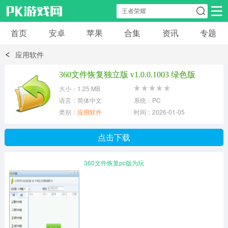
首页
安卓
苹果
合集
资讯
专题
安卓应用
安卓游戏
应用软件
休闲益智
体育竞速
卡牌棋牌
360文件恢复独立版 v1.0.0.1003 绿色版
大小：1.25 MB
模拟经营
角色扮演
策略塔防
语言：简体中文
系统：PC
类别：
应用软件
时间：2026-01-05
冒险解谜
赛车游戏
破解游戏
点击下载
动作射击
360文件恢复pc版为玩