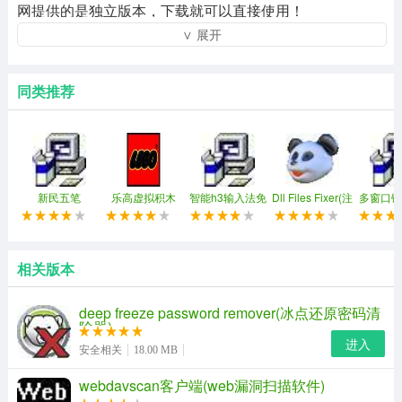
网提供的是独立版本，下载就可以直接使用！
∨ 展开
360文件恢复独立版功能：
1、用户可指定要恢复的盘符，可以通过文件名或者文件类
同类推荐
型来精确查找丢失文件。
2、恢复用户从回收站删除的文件；
3、支持从硬盘，u盘及sd卡恢复丢失文件；
新民五笔
乐高虚拟积木
智能h3输入法免
Dll Files Fixer(注
多窗口键
4、恢复用户用shift+delete删除的文件；
(ldd)
费修改版
册表修复工具)
同步控制
360文件恢复使用方法：
相关版本
1、下载360数据恢复大师后，打开360文件恢复器，选择
需要恢复文件所在的磁盘;如果需要恢复u盘等移动设备的
deep freeze password remover(冰点还原密码清
除器)
先将u盘连接到电脑上，等待电脑显示“可移动设备”的图标
进入
安全相关
18.00 MB
显示即可。接下来点击“开始扫描”，等待磁盘扫描结束。
webdavscan客户端(web漏洞扫描软件)