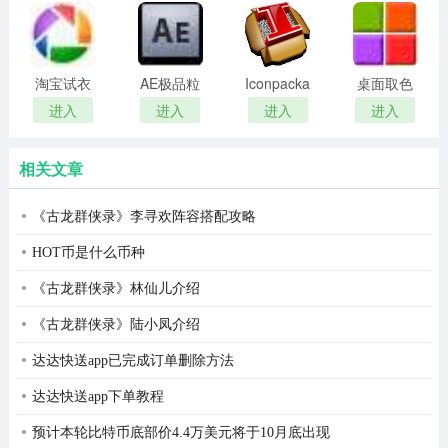
remover(冰
扫描软件)
4、接下来，我们尝试使用360文件恢复器恢复功能恢复名
点还原密
为mgayy的文件夹，这时候我们可以看到该文件夹的“可恢
码清除器)
复性”为空白，如果大家要确定该文件夹里面的文件恢复性
淘宝试衣
AE极品粒
Iconpackager
桌面取色
服软件
子插件
中文补丁
工具
是否高时，可以切换到“目录”路径查看，尽量选择可恢复性
进入
进入
进入
进入
(Trapcode
colorpix
较高的文件进行恢复，最后点击“恢复选中的文件”进行最后
Particular)
的恢复操作。
相关文章
5、点击“恢复选中的文件”会弹出一个浏览文件窗口，选择
《古龙群侠录》李寻欢阵容搭配攻略
恢复文件的保存路径，除了当前丢失文件所在磁盘外，其
HOT币是什么币种
他磁盘目录都可以保存恢复文件，选择好路径后点击保
《古龙群侠录》林仙儿介绍
存。
《古龙群侠录》陆小凤介绍
达达快送app已完成订单删除方法
达达快送app下单教程
预计本轮比特币底部价4.4万美元将于10月底出现