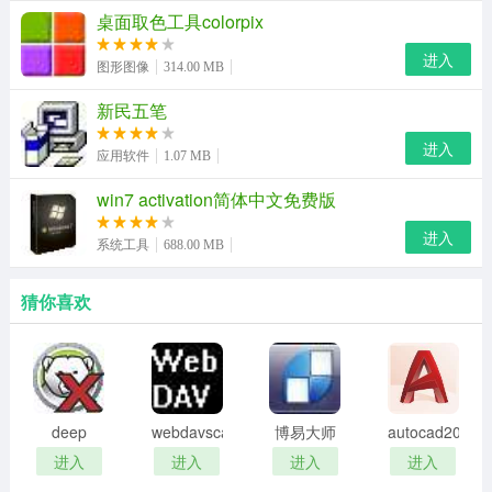
桌面取色工具colorpix
是文件夹内部的文件可能已经被擦写，文件夹恢复后不一
进入
定能够找到想要的文件。
图形图像
314.00 MB
3、大家可以根据丢失文件的类型，先通过文件类型查找，
新民五笔
再通过文件名搜索方式看看能否找到对应的丢失文件及路
进入
应用软件
1.07 MB
径。
win7 activation简体中文免费版
进入
系统工具
688.00 MB
猜你喜欢
deep
webdavscan
博易大师
autocad2002
freeze
客户端
资管版
迷你版
进入
进入
进入
进入
password
(web漏洞