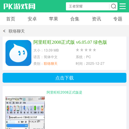
首页
安卓
苹果
合集
资讯
专题
安卓应用
安卓游戏
联络聊天
休闲益智
体育竞速
卡牌棋牌
阿里旺旺2008正式版 v6.05.07 绿色版
大小：13.09 MB
模拟经营
角色扮演
策略塔防
语言：简体中文
系统：PC
类别：
联络聊天
时间：2025-12-27
冒险解谜
赛车游戏
破解游戏
点击下载
动作射击
阿里旺旺2008正式版是