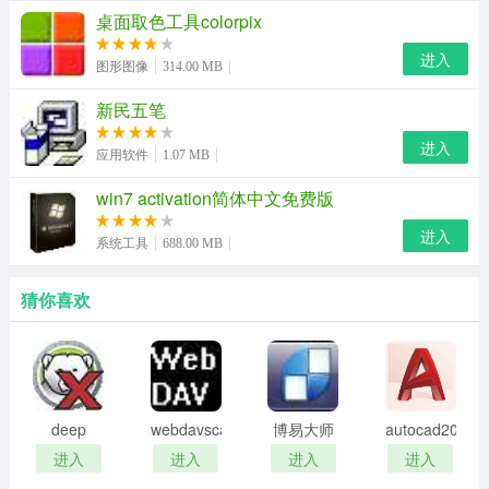
桌面取色工具colorpix
译、商旅助理助您交易。
进入
海量商机搜索：
图形图像
314.00 MB
新民五笔
不登录网站，快速搜索阿里巴巴大市场600万商机！
进入
随时联系客户：
应用软件
1.07 MB
win7 activation简体中文免费版
每一条信息都标记着您的在线状态 , 让商人随时联系您！
进入
系统工具
688.00 MB
猜你喜欢
deep
webdavscan
博易大师
autocad2002
freeze
客户端
资管版
迷你版
进入
进入
进入
进入
password
(web漏洞