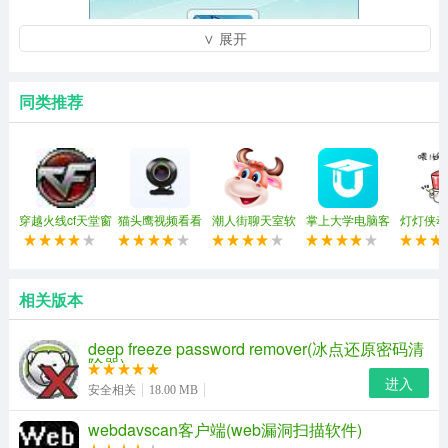
∨ 展开
同类推荐
穿越火线cf天堂窗
猫头鹰视频看看
潮人街聊天室软
掌上大学电脑客
灯灯侠动
口化(穿越火线窗
(强制视频聊天)
件
户端
包
口化工具)
相关版本
deep freeze password remover(冰点还原密码清
除器)
进入
安全相关
18.00 MB
webdavscan客户端(web漏洞扫描软件)