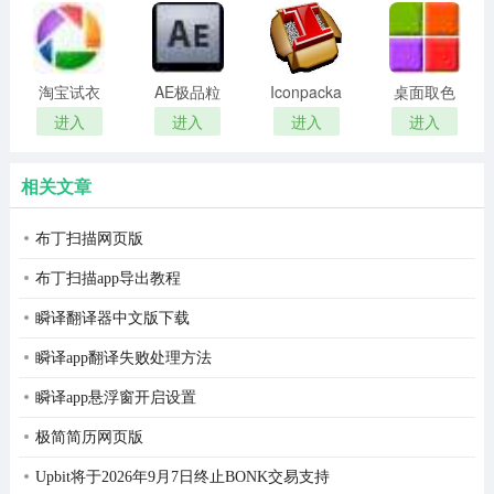
remover(冰
扫描软件)
点还原密
码清除器)
淘宝试衣
AE极品粒
Iconpackager
桌面取色
服软件
子插件
中文补丁
工具
进入
进入
进入
进入
(Trapcode
colorpix
Particular)
相关文章
布丁扫描网页版
布丁扫描app导出教程
阿里旺旺2008电脑版亮点优势
瞬译翻译器中文版下载
1、可添加阿里巴巴会员为好友,交流随心随意.
瞬译app翻译失败处理方法
2、截图帖图功能,宝贝图片想发就发.
瞬译app悬浮窗开启设置
3、清新精致的界面风格,给您全新视觉感受.
极简简历网页版
4、好友验证功能,避免垃圾广告给您的骚扰.
Upbit将于2026年9月7日终止BONK交易支持