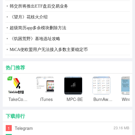
韩交所将推出ETF盘后交易业务
5、打造个人“旺旺群”,和同城、志同道合的朋友群聊.
《望月》花枝火介绍
6、用关键字搜索添加好友,结交兴趣相投的朋友.
超级简历app多余模块删除方法
7、动态表情又多了,你我传情达意,美滋滋.
《饥困荒野》基地选址攻略
8、计算机、记事本、焦点图片等,网店管理好工具.
MiCA使欧盟用户无法接入多数主要稳定币
企业文化
热门推荐
阿里巴巴开始整合“贸易通”和“淘宝旺旺”之后推出的统一品
牌：“阿里旺旺”。整合完成后，旺旺用户将和贸易通用户对
接，而“贸易通”和“淘宝旺旺”的品牌也将消失，合并成统一
品牌“阿里旺旺”。
TakeColor取色器
iTunes
MPC-BE
BurnAware
下载排行
1
Telegram
23.16 MB