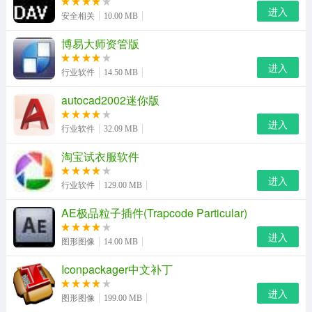
进入
安全相关
10.00 MB
博易大师资管版
阿里旺旺2008软件特色细节
进入
多方商务洽谈：
行业软件
14.50 MB
最多同时在线30人的商务洽谈室 , 空间不再是阻隔，轻松
autocad2002迷你版
做生意！
进入
行业软件
32.09 MB
巧发商机：
淘宝试衣服软件
一次性批量发布、重发信息，分类管理信息。商机，一触
进入
行业软件
129.00 MB
即发！
AE极品粒子插件(Trapcode Particular)
丰富的系统功能：
进入
图形图像
14.00 MB
“语音、视频、超大容量文件传输、文本聊天”一个都不少！
Iconpackager中文补丁
免费商务服务：
进入
图形图像
199.00 MB
订阅商机快递、行业资讯；随时把握天气、证券； 在线翻