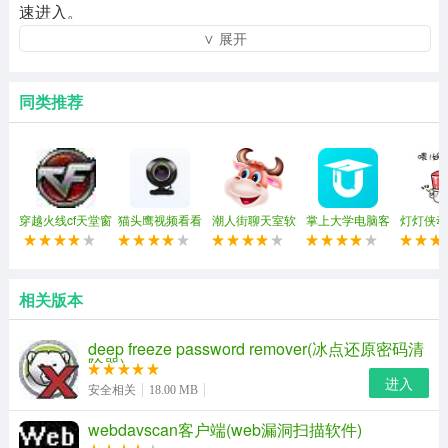
速进入。
∨ 展开
潮人街电脑版特点：
1、多视频多窗口娱乐房间设置多视频窗口，用户可以有更
同类推荐
多机会上麦进行沟通和展示。
2、各种名车名模应有尽有。
3、热门，情感，祝福，豪华礼物及礼金满足用户聊天的快
穿越火线cf天堂窗
猫头鹰视频看看
潮人街聊天室软
掌上大学电脑客
灯灯侠动
感，带给用户更加亲切和时尚的聊天感受。
口化(穿越火线窗
(强制视频聊天)
件
户端
包
口化工具)
4、十人温馨小屋。
相关版本
更新内容：
deep freeze password remover(冰点还原密码清
除器)
进入
安全相关
18.00 MB
webdavscan客户端(web漏洞扫描软件)