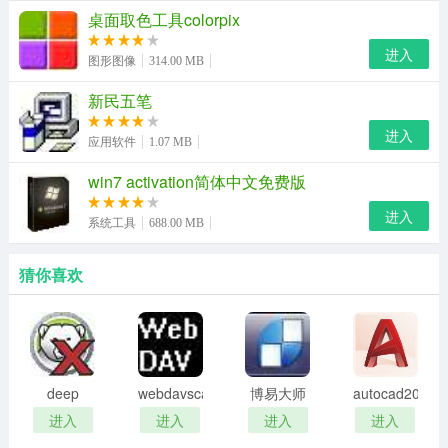
桌面取色工具colorpix
2、修正道具卡中求婚和求交往卡无法正常使用的问题
进入
图形图像
314.00 MB
3、完善最近访问房间
新民五笔
4、完善bug上传机制
进入
应用软件
1.07 MB
5、修正无法进入有密码的房间的问题
win7 activation简体中文免费版
二、资源更新
进入
系统工具
688.00 MB
1、更新房间主播标记。
2、新增挖宝周排行冠军、情侣周排名冠军、喇叭周排名冠
猜你喜欢
军徽章
3、修正两种礼物资源：喜欢你、无尽的爱。
4、修正部分皮肤的显示效果。
deep
webdavscan
博易大师
autocad2002
freeze
客户端
资管版
迷你版
5、新增幸运红包的礼物特效。
进入
进入
进入
进入
password
(web漏洞