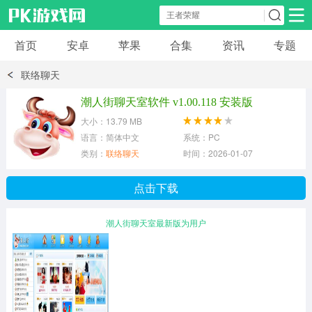
首页
安卓
苹果
合集
资讯
专题
安卓应用
安卓游戏
联络聊天
休闲益智
体育竞速
卡牌棋牌
潮人街聊天室软件 v1.00.118 安装版
大小：13.79 MB
模拟经营
角色扮演
策略塔防
语言：简体中文
系统：PC
类别：
联络聊天
时间：2026-01-07
冒险解谜
赛车游戏
破解游戏
点击下载
动作射击
潮人街聊天室最新版为用户