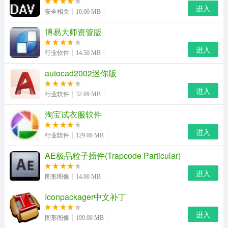
进入
安全相关
10.00 MB
博易大师资管版
进入
行业软件
14.50 MB
autocad2002迷你版
进入
行业软件
32.09 MB
淘宝试衣服软件
进入
行业软件
129.00 MB
AE极品粒子插件(Trapcode Particular)
进入
图形图像
14.00 MB
Iconpackager中文补丁
一、功能完善
进入
图形图像
199.00 MB
1、修正收藏房间无法删除的问题