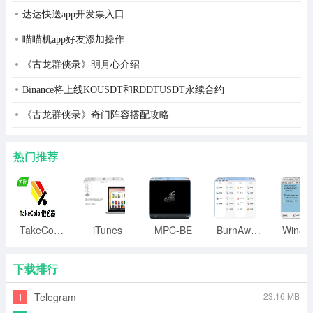
达达快送app开发票入口
自助申请房间规则如下：
喵喵机app好友添加操作
①申请资格：
《古龙群侠录》明月心介绍
该号码已成功申请手机主绑定。
Binance将上线KOUSDT和RDDTUSDT永续合约
该号码没有被冻结。
《古龙群侠录》奇门阵容搭配攻略
该号码不是任何一个房间的室主。
热门推荐
②自助申请房间的附加说明：
房间星级为0级。
房间号码默认为7位。
TakeColor取色器
iTunes
MPC-BE
BurnAware
默认为1电信、1网通的线路
下载排行
无法通过送礼、道具获得潮豆
1
Telegram
23.16 MB
房间内无邀请功能