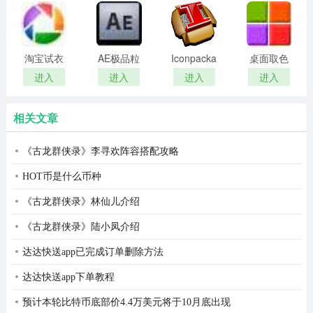
6、更新富豪、魅力排行榜专属标记
remover(冰
扫描软件)
点还原密
7、新增两种礼物：小苹果、么么哒
码清除器)
淘宝试衣
AE极品粒
Iconpackager
桌面取色
8、更新三种礼物资源：香水、幸运风车、幸运气球
服软件
子插件
中文补丁
工具
进入
进入
进入
进入
(Trapcode
colorpix
三、新增功能
Particular)
相关文章
1、自动回复
①在房间内可以设置自动回复后，可以开启在房间内自动
《古龙群侠录》李寻欢阵容搭配攻略
功能。
HOT币是什么币种
②自动回复以悄悄话的方式呈现。
《古龙群侠录》林仙儿介绍
③每个号码自动回复设置上限为10条。
《古龙群侠录》陆小凤介绍
2、用户列表和标记tootip
达达快送app已完成订单删除方法
达达快送app下单教程
tootip将显示用户非管理类的所有标记。
预计本轮比特币底部价4.4万美元将于10月底出现
3、开放自助申请房间