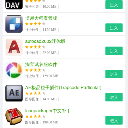
进入
安全相关
10.00 MB
博易大师资管版
进入
行业软件
14.50 MB
autocad2002迷你版
进入
行业软件
32.09 MB
淘宝试衣服软件
熊猫直播pc版功能：
进入
行业软件
129.00 MB
1、实时消息推送、主播上线提醒
AE极品粒子插件(Trapcode Particular)
2、全新界面ui，全新明星主播页面。
进入
图形图像
14.00 MB
3、直播录制、画面截图、问题修复、房间收藏等专属功能
Iconpackager中文补丁
熊猫直播常驻明星：
进入
图形图像
199.00 MB
明星主播、主播明星，随时与你互动