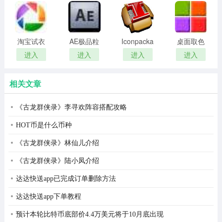
remover(冰
扫描软件)
直击2016最火热的欧洲杯，赛事、资讯、花絮、周边，美
点还原密
女…你想知道的关于欧洲杯的一些，这里全都有。
码清除器)
淘宝试衣
AE极品粒
Iconpackager
桌面取色
《super liar》：狼人杀游戏处处心机，看主播线下斗智斗
服软件
子插件
中文补丁
工具
进入
进入
进入
进入
勇，用智商与演技一决实力高低。
(Trapcode
colorpix
Particular)
相关文章
熊猫杯dota大赛：为dota玩家再造一块净土，重返经典。
新的征程，熊猫tv愿做时间间隙下的见证者，为玩家带来
《古龙群侠录》李寻欢阵容搭配攻略
不曾忘却的内容。
HOT币是什么币种
熊猫音乐现场，无live不音乐，无音乐不娱乐
《古龙群侠录》林仙儿介绍
k-pop、民谣、rap、摇滚…流行经典各类音乐现场，熊猫tv
《古龙群侠录》陆小凤介绍
全收录，t-ara、exid、林俊杰，周二珂…主播明星与明星
达达快送app已完成订单删除方法
主播，构建全新音乐生态。
达达快送app下单教程
预计本轮比特币底部价4.4万美元将于10月底出现