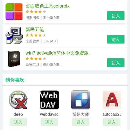
桌面取色工具colorpix
pdd：“猪的感恩”直播活动，输游戏送现金，与观众一起做
进入
慈善，国服第一骚猪pdd的爱心+逗比直播
图形图像
314.00 MB
林俊杰：不会打dota的主播不是好金曲歌王，音乐、生
新民五笔
活、游戏、讲座，林俊杰直播五好男人的日常
进入
应用软件
1.07 MB
尹素婉：韩国天后级主播，天使面容、魔鬼身材、性感热
win7 activation简体中文免费版
舞，当之无愧的“直播天后”
进入
系统工具
688.00 MB
魔兽后裔：英雄联盟国服第一狮子狗，每天“找一下对吗ad
的位置“，学技巧感受秒杀快感。
猜你喜欢
重磅自制节目、自主超级赛事，满足你的热血
《hello！女神》：联合芒果娱乐、腾讯视频过亿投资，校
长亲自监制，让你与女神真身互动，感受养成类真人秀的
deep
webdavscan
博易大师
autocad2002
感动。
freeze
客户端
资管版
迷你版
进入
进入
进入
进入
password
(web漏洞
《香蕉球》：段暄离开央视后的全新出发，带领一众美女