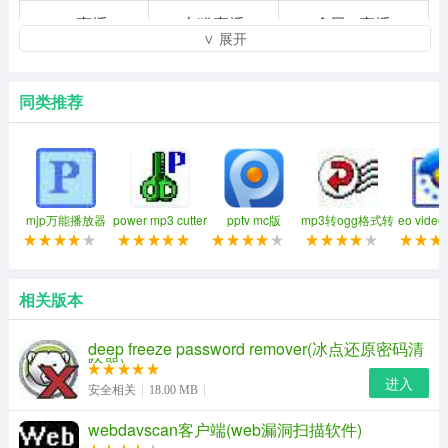
cc直播
火猫直播
全民tv直播
∨ 展开
熊猫直播电脑版简介：
同类推荐
熊猫直播，提供高清、流畅的视频、活动、赛事直播服
务，直播大厅beta版，全新界面，拥有直播录制、画面截
图、自动修复、房间收藏等客户端专属功能，全新的订
阅、历史、收藏展现形式，实时消息推送、主播上线提
mjp万能播放器
power mp3 cutter
pptv mc版
mp3转ogg格式转
eo vid
醒，为你带来更好的直播观看体验。
换器
具
相关版本
deep freeze password remover(冰点还原密码清
除器)
进入
安全相关
18.00 MB
webdavscan客户端(web漏洞扫描软件)