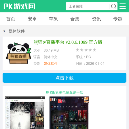
首页
安卓
苹果
合集
资讯
专题
安卓应用
安卓游戏
媒体软件
休闲益智
体育竞速
卡牌棋牌
熊猫tv直播平台 v2.0.6.1099 官方版
大小：36.49 MB
模拟经营
角色扮演
策略塔防
语言：简体中文
系统：PC
类别：
媒体软件
时间：2026-01-04
冒险解谜
赛车游戏
破解游戏
点击下载
动作射击
熊猫tv直播电脑版是一款