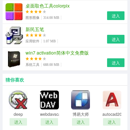
桌面取色工具colorpix
进入
图形图像
314.00 MB
新民五笔
进入
应用软件
1.07 MB
win7 activation简体中文免费版
进入
系统工具
688.00 MB
猜你喜欢
deep
webdavscan
博易大师
autocad2002
freeze
客户端
资管版
迷你版
进入
进入
进入
进入
password
(web漏洞