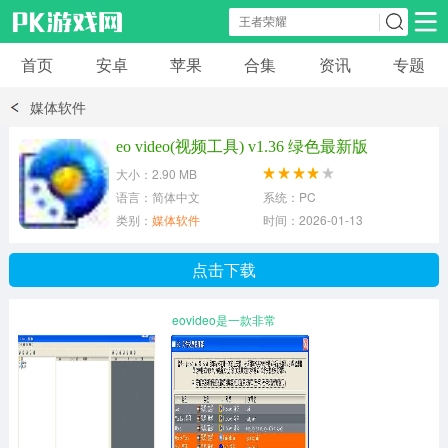
首页
安卓
苹果
合集
资讯
专题
安卓应用
安卓游戏
媒体软件
休闲益智
体育竞速
卡牌棋牌
eo video(视频工具) v1.36 绿色最新版
大小：2.90 MB
模拟经营
角色扮演
策略塔防
语言：简体中文
系统：PC
类别：
媒体软件
时间：2026-01-13
冒险解谜
赛车游戏
破解游戏
点击下载
动作射击
eovideo是一款非常