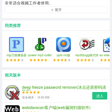
非常适合视频工作者使用。
∨ 展开
同类推荐
mjp万能播放器
power mp3 cutter
pptv mc版
mp3转ogg格式转
eo vid
换器
具
相关版本
deep freeze password remover(冰点还原密码清
除器)
进入
安全相关
18.00 MB
webdavscan客户端(web漏洞扫描软件)