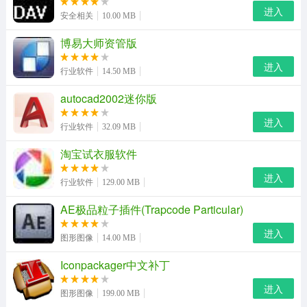
eo video软件特色：
进入
安全相关
10.00 MB
多种视频格式转换
博易大师资管版
两个或者多个视频合并
进入
行业软件
14.50 MB
播放器功能
autocad2002迷你版
视频剪切分割
进入
行业软件
32.09 MB
淘宝试衣服软件
进入
行业软件
129.00 MB
AE极品粒子插件(Trapcode Particular)
进入
图形图像
14.00 MB
Iconpackager中文补丁
进入
图形图像
199.00 MB