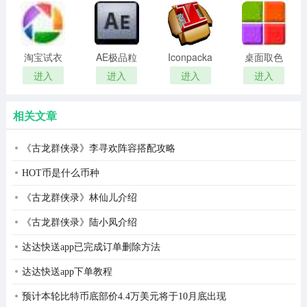
remover(冰
扫描软件)
点还原密
码清除器)
淘宝试衣
AE极品粒
Iconpackager
桌面取色
服软件
子插件
中文补丁
工具
进入
进入
进入
进入
(Trapcode
colorpix
Particular)
相关文章
《古龙群侠录》李寻欢阵容搭配攻略
HOT币是什么币种
《古龙群侠录》林仙儿介绍
《古龙群侠录》陆小凤介绍
达达快送app已完成订单删除方法
达达快送app下单教程
预计本轮比特币底部价4.4万美元将于10月底出现