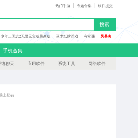
热门手游
专题合集
软件提交
搜索
少年三国志2无限元宝版最新版
巫术纸牌游戏
有堂课
风暴奇
手机合集
联络聊天
应用软件
系统工具
网络软件
脑上登qq
mod电