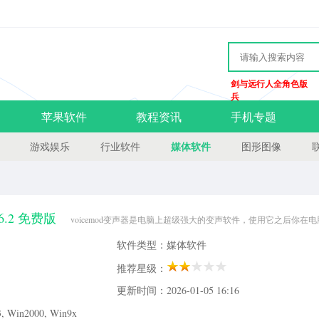
剑与远行人全角色版
兵
苹果软件
教程资讯
手机专题
媒体软件
游戏娱乐
行业软件
图形图像
.6.2 免费版
voicemod变声器是电脑上超级强大的变声软件，使用它之后你在电
音，超级好用，除此之外它还是个很好的录音软件，有需要的朋友不要错过哦！voice
软件类型：媒体软件
变声功能，不仅仅局限于男声变女声或者女声变
推荐星级：
更新时间：2026-01-05 16:16
Win2000, Win9x