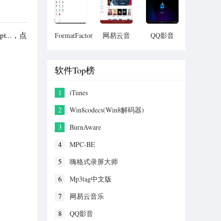
...，点
FormatFactory
网易云音
QQ影音
格式工厂
乐
软件Top榜
1
iTunes
2
Win8codecs(Win8解码器)
3
BurnAware
4
MPC-BE
5
嗨格式录屏大师
6
Mp3tag中文版
7
网易云音乐
8
QQ影音