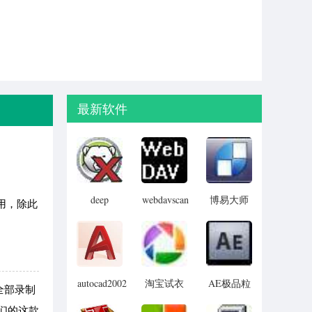
最新软件
deep
webdavscan
博易大师
用，除此
freeze
客户端
资管版
password
(web漏洞
remover(冰
扫描软件)
点还原密
码清除器)
autocad2002
淘宝试衣
AE极品粒
全部录制
迷你版
服软件
子插件
们的这款
(Trapcode