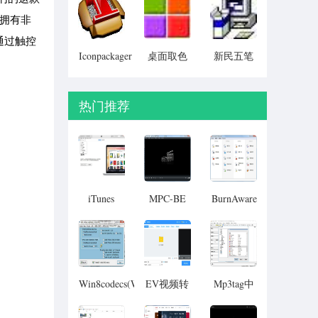
Particular)
。拥有非
通过触控
Iconpackager
桌面取色
新民五笔
中文补丁
工具
colorpix
热门推荐
iTunes
MPC-BE
BurnAware
Win8codecs(Win8
EV视频转
Mp3tag中
解码器)
换器
文版