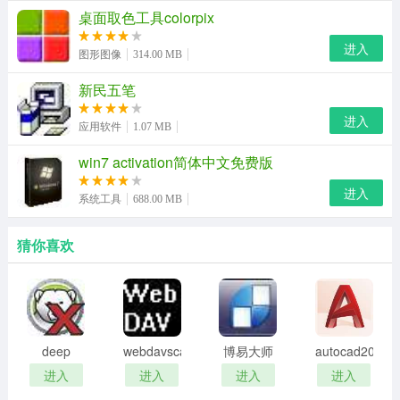
桌面取色工具colorpix
进入
图形图像
314.00 MB
新民五笔
进入
应用软件
1.07 MB
win7 activation简体中文免费版
进入
系统工具
688.00 MB
猜你喜欢
deep
webdavscan
博易大师
autocad2002
freeze
客户端
资管版
迷你版
进入
进入
进入
进入
password
(web漏洞