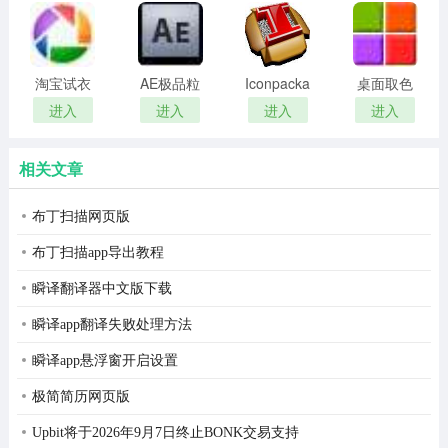
remover(冰
扫描软件)
点还原密
码清除器)
淘宝试衣
AE极品粒
Iconpackager
桌面取色
服软件
子插件
中文补丁
工具
进入
进入
进入
进入
(Trapcode
colorpix
修改后
Particular)
相关文章
布丁扫描网页版
布丁扫描app导出教程
瞬译翻译器中文版下载
瞬译app翻译失败处理方法
瞬译app悬浮窗开启设置
极简简历网页版
Upbit将于2026年9月7日终止BONK交易支持