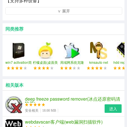
【支持多种设备】
∨ 展开
支持硬盘、手机、U盘、移动硬盘、SD卡、内存卡、相机
卡、手机卡等多种设备
同类推荐
【文件预览】
支持多种常见文件预览、可以方便我们判断文件是否可被
恢复
【分区格式化后恢复】
win7 activation简
柠檬桌面(桌面美
局域网系统克隆
kmsauto net
hdd rep
体中文免费版
化软件)
easy net ghost
2019
pkr自校
就算格式化了也不要怕，我们可以恢复分区格式化而丢失
的文件
相关版本
deep freeze password remover(冰点还原密码清
除器)
进入
安全相关
18.00 MB
webdavscan客户端(web漏洞扫描软件)