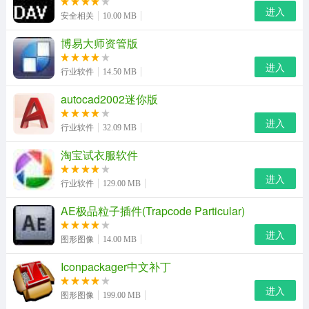
进入
aida64中文版特色细节
安全相关
10.00 MB
cpu zlib 是另一项针对cpu整数运算的测试
博易大师资管版
利用zlib这个压缩演算法，来计算cpu在处理压缩档案时的
进入
行业软件
14.50 MB
能力。如果你比较要求cpu的压缩和解压缩档案能力的话，
autocad2002迷你版
就可以关心一下这项得分。
进入
行业软件
32.09 MB
cpu aes 是一种加密演算测试
淘宝试衣服软件
用来反映cpu在进行aes加密演算法时的效能。这项测试主
进入
要针对一些网路伺服器，比如指令伺服器，它们会进行频
行业软件
129.00 MB
繁的加解密操作，那么这项得分的高低就特别重要了。
AE极品粒子插件(Trapcode Particular)
cpu photoworxx 着重于cpu的整数运算能力、多核心运算
进入
图形图像
14.00 MB
能力并涉及到记忆体频宽的运算能力
Iconpackager中文补丁
利用模拟数位影像处理来进行cpu效能的评估。这项测试需
进入
图形图像
199.00 MB
要频繁及大量的记忆体存取操作，所以说这项测试不仅对