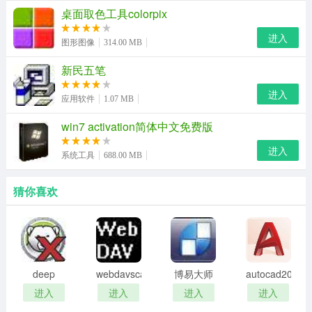
处理器的要求很高，同时对记忆体速度也有较高的要求。
桌面取色工具colorpix
对于在影片处理，如影片压缩、影片转档应用比较多的
进入
图形图像
314.00 MB
人，此项得分越高越好。
新民五笔
cpu queen 是测试cpu的分支预测能力
进入
应用软件
1.07 MB
以及预测错误时所造成的效能影响。对于主频相同的cpu，
win7 activation简体中文免费版
更短的处理管线和更加准确的预测能力在此项得分上就更
高。因此，可以看出并不是主频越高的cpu性能就越好，这
进入
系统工具
688.00 MB
项得分能反映cpu的真实性能，让大家在选择cpu时不再盲
猜你喜欢
目追求高主频。
cpu hash 是一种采用sha1哈希算法的测试
用来反映cpu整数运算能力。
deep
webdavscan
博易大师
autocad2002
aida64最新版亮点优势
freeze
客户端
资管版
迷你版
进入
进入
进入
进入
硬件诊断
password
(web漏洞