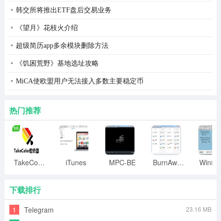
韩交所将推出ETF盘后交易业务
aida64 支持超过150个的各种传感器设备来测量温度，电
《望月》花枝火介绍
压，风扇速度和功率消耗。测量值可显示在系统托盘图
超级简历app多余模块删除方法
标，osd面板，边栏小工具，和罗技g15/g19游戏键盘lcd。
的值也可以被记录到文件或出口到外部应用程序，如
《饥困荒野》基地选址攻略
rivatuner中或武士。 aida64 也可以报警用户，当它检测到
MiCA使欧盟用户无法接入多数主要稳定币
过热，过电压，或冷却风扇故障。
热门推荐
软件和操作系统分析
aida64 提供超过50页上安装的程序，软件许可证，安全应
用程序，和windows设置的信息。也可启动的进程，服
务，dll文件，启动程序，访问的网页列表。
TakeColor取色器
iTunes
MPC-BE
BurnAware
安装步骤
下载排行
来体验aida64测试版
1
Telegram
23.16 MB
点击打开主程序，选择安装语言