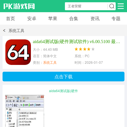
首页
安卓
苹果
合集
资讯
专题
安卓应用
安卓游戏
系统工具
休闲益智
体育竞速
卡牌棋牌
aida64测试版(硬件测试软件) v6.00.5100 最新中文版
大小：44.40 MB
模拟经营
角色扮演
策略塔防
语言：简体中文
系统：PC
类别：
系统工具
时间：2026-01-07
冒险解谜
赛车游戏
破解游戏
点击下载
动作射击
aida64测试版(硬件