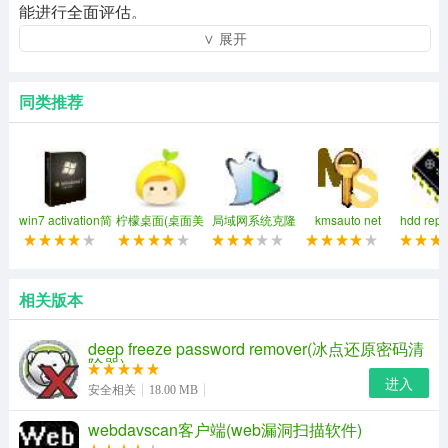
能进行全面评估。
∨ 展开
同类推荐
win7 activation简
柠檬桌面(桌面美
局域网系统克隆
kmsauto net
hdd rep
体中文免费版
化软件)
easy net ghost
2019
pkr自校
相关版本
deep freeze password remover(冰点还原密码清
除器)
进入
安全相关
18.00 MB
webdavscan客户端(web漏洞扫描软件)