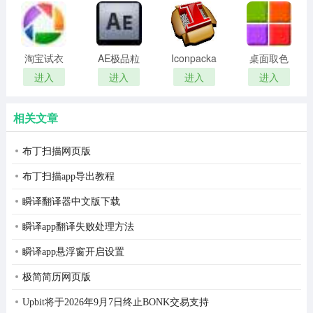
remover(冰
扫描软件)
aida64 已经在同类产品中最准确的硬件检测能力，提供计
点还原密
算机上的内部，而不需要打开它的详细信息。加强硬件检
码清除器)
淘宝试衣
AE极品粒
Iconpackager
桌面取色
测模块是一个详尽的硬件持有超过12万条目的数据库。附
服软件
子插件
中文补丁
工具
进入
进入
进入
进入
加模块概述处理器频率，检查crt和液晶显示器的状态，并
(Trapcode
colorpix
强调制度，以揭示潜在的硬件故障和散热问题。
Particular)
相关文章
cpu，内存和磁盘基准
布丁扫描网页版
aida64 实现了一个64位的基准来衡量计算机进行各种数据
布丁扫描app导出教程
处理任务和数学计算的速度有多快。内存和缓存的基准可
用来分析系统的内存带宽和延迟。处理器的基准利用
瞬译翻译器中文版下载
mmx，3dnow！和sse指令，并扩大到32个处理器内核。
瞬译app翻译失败处理方法
对于传统处理器的所有基准测试可在32位版本以及。
瞬译app悬浮窗开启设置
aida64磁盘基准确定的硬盘驱动器，固态驱动器，光盘驱
极简简历网页版
动器，和基于闪存的设备的数据传输速度。
Upbit将于2026年9月7日终止BONK交易支持
温度，电压和散热风扇监控