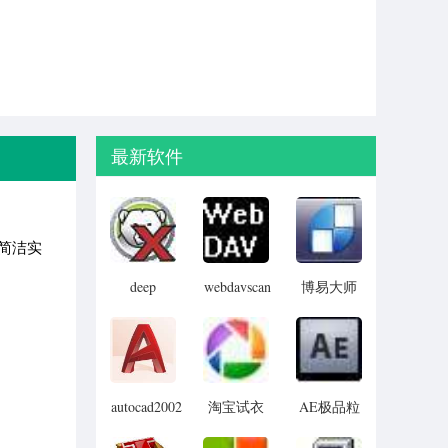
最新软件
其简洁实
deep
webdavscan
博易大师
freeze
客户端
资管版
password
(web漏洞
remover(冰
扫描软件)
点还原密
码清除器)
autocad2002
淘宝试衣
AE极品粒
迷你版
服软件
子插件
(Trapcode