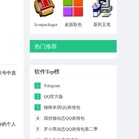
Particular)
Iconpackager
桌面取色
新民五笔
中文补丁
工具
colorpix
热门推荐
软件Top榜
帐号中选
1
Telegram
2
QQ官方版
3
猫咪米琪QQ表情包
4
屌丝猫动态QQ表情包
你的个人
5
罗小黑动态QQ表情包第二季