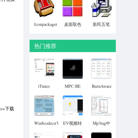
Particular)
Iconpackager
桌面取色
新民五笔
中文补丁
工具
colorpix
热门推荐
iTunes
MPC-BE
BurnAware
 >>下载
Win8codecs(Win8
EV视频转
Mp3tag中
解码器)
换器
文版