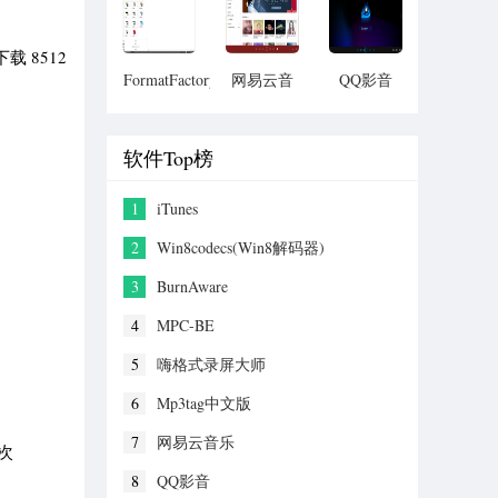
载 8512
FormatFactory
网易云音
QQ影音
格式工厂
乐
软件Top榜
1
iTunes
2
Win8codecs(Win8解码器)
3
BurnAware
4
MPC-BE
5
嗨格式录屏大师
6
Mp3tag中文版
7
网易云音乐
 次
8
QQ影音