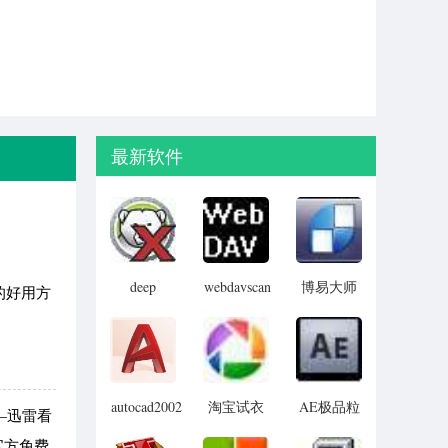
最新软件
deep
webdavscan
博易大师
的好用方
freeze
客户端
资管版
password
(web漏洞
remover(冰
扫描软件)
点还原密
码清除器)
autocad2002
淘宝试衣
AE极品粒
――迅雷看
迷你版
服软件
子插件
官方免费
(Trapcode