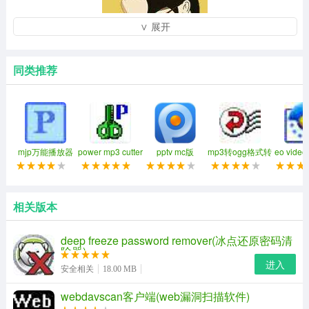
∨ 展开
同类推荐
高德地图周星星经典版特色细节
mjp万能播放器
power mp3 cutter
pptv mc版
mp3转ogg格式转
eo vid
优质驾车路线，精准路况，实时躲避拥堵；
换器
具
公交全程导航，到站和换乘及时提醒，精准实时公交，绿
色出行，省时省力；
相关版本
高德地图周星星经典语音包，让上路更显得有趣
deep freeze password remover(冰点还原密码清
除器)
高德地图周星驰语言包亮点优势
进入
安全相关
18.00 MB
精准的定位能力，获得业内好评；
webdavscan客户端(web漏洞扫描软件)