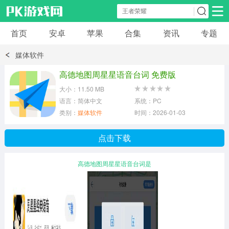
首页
安卓
苹果
合集
资讯
专题
安卓应用
安卓游戏
媒体软件
休闲益智
体育竞速
卡牌棋牌
高德地图周星星语音台词 免费版
大小：11.50 MB
模拟经营
角色扮演
策略塔防
语言：简体中文
系统：PC
类别：
媒体软件
时间：2026-01-03
冒险解谜
赛车游戏
破解游戏
点击下载
动作射击
高德地图周星星语音台词是