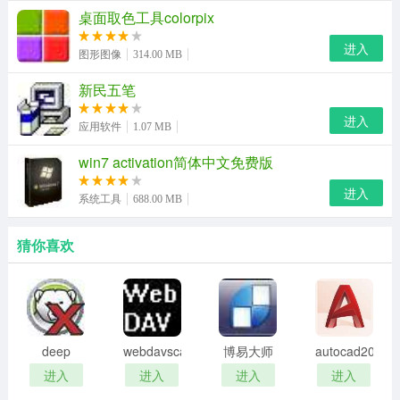
是很容易让用户所接受并喜爱的。
桌面取色工具colorpix
进入
图形图像
314.00 MB
新民五笔
进入
应用软件
1.07 MB
win7 activation简体中文免费版
进入
系统工具
688.00 MB
猜你喜欢
deep
webdavscan
博易大师
autocad2002
freeze
客户端
资管版
迷你版
进入
进入
进入
进入
password
(web漏洞