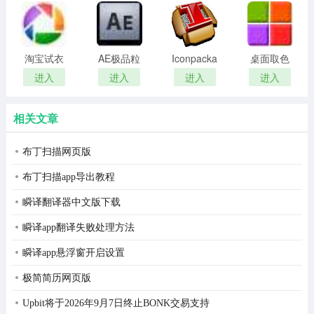
remover(冰
扫描软件)
点还原密
码清除器)
淘宝试衣
AE极品粒
Iconpackager
桌面取色
服软件
子插件
中文补丁
工具
进入
进入
进入
进入
(Trapcode
colorpix
Particular)
相关文章
布丁扫描网页版
布丁扫描app导出教程
瞬译翻译器中文版下载
瞬译app翻译失败处理方法
瞬译app悬浮窗开启设置
极简简历网页版
Upbit将于2026年9月7日终止BONK交易支持