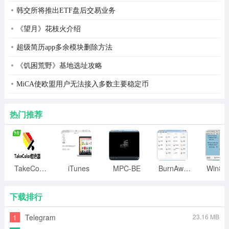
韩交所将推出ETF盘后交易业务
《望月》花枝火介绍
超级简历app多余模块删除方法
《饥困荒野》基地选址攻略
MiCA使欧盟用户无法接入多数主要稳定币
热门推荐
TakeColor取色器
iTunes
MPC-BE
BurnAware
下载排行
1
Telegram
23.16 MB