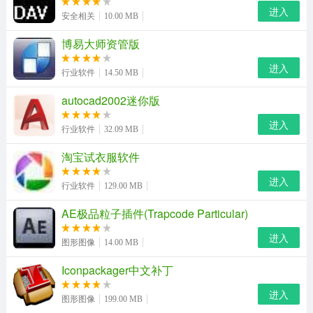
深耕地图领域多年，保障地点、道路、公交数据的高准确
进入
安全相关
10.00 MB
率；
博易大师资管版
全国各城市离线地图、离线导航数据包供免费下载，享受
进入
准确数据的同时还能节省90%流量。
行业软件
14.50 MB
autocad2002迷你版
主要功能
进入
步行规划再升级，室内室外全程规划直达目的地。
行业软件
32.09 MB
超强公交规划能力，优质路线唾手可得；
淘宝试衣服软件
进入
语音搜索轻松查询路线，出行再无忧；
行业软件
129.00 MB
AE极品粒子插件(Trapcode Particular)
用户测评
进入
此次加入周星星导航语音，更加让70后、80后一代人更有
图形图像
14.00 MB
了使用高德地图导航的动力，周星驰此前各个经典影片的
Iconpackager中文补丁
经典台词也在小编驾车过程中时不时冒出来，让小编在开
进入
车过程中十分欢乐，也不觉得疲劳了，可见，明星语音还
图形图像
199.00 MB