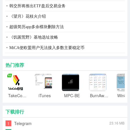
韩交所将推出ETF盘后交易业务
《望月》花枝火介绍
超级简历app多余模块删除方法
《饥困荒野》基地选址攻略
MiCA使欧盟用户无法接入多数主要稳定币
热门推荐
软件功能
开放插件，无限可能
TakeColor取色器
iTunes
MPC-BE
BurnAware
丰富的插件系统，快速执行日常操作
下载排行
支持 javascript 编写插件，海量的开源资源任你发挥
1
Telegram
23.16 MB
（插件体系尚在完善中，正式发布时会开放）