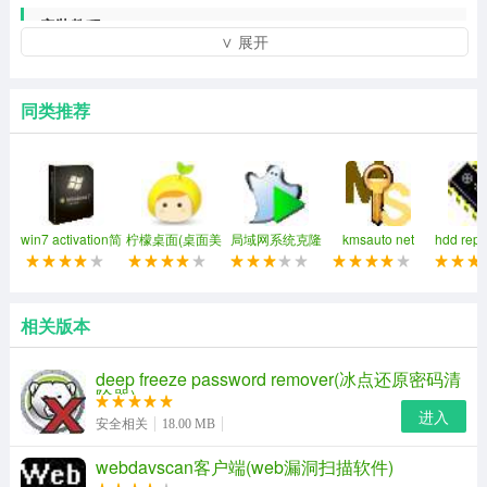
安装教程
∨ 展开
1、到本站下载安装包解压，你会得到32位和64位两个安
装程序，根据自己电脑系统而定，然后运行它
同类推荐
win7 activation简
柠檬桌面(桌面美
局域网系统克隆
kmsauto net
hdd rep
体中文免费版
化软件)
easy net ghost
2019
pkr自校
2、点击下一步
相关版本
deep freeze password remover(冰点还原密码清
除器)
进入
安全相关
18.00 MB
webdavscan客户端(web漏洞扫描软件)