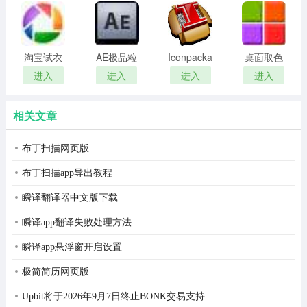
remover(冰
扫描软件)
点还原密
码清除器)
淘宝试衣
AE极品粒
Iconpackager
桌面取色
服软件
子插件
中文补丁
工具
进入
进入
进入
进入
(Trapcode
colorpix
Particular)
相关文章
布丁扫描网页版
布丁扫描app导出教程
5、安装完成
瞬译翻译器中文版下载
瞬译app翻译失败处理方法
瞬译app悬浮窗开启设置
极简简历网页版
Upbit将于2026年9月7日终止BONK交易支持