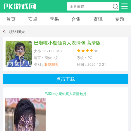
首页
安卓
苹果
合集
资讯
专题
安卓应用
安卓游戏
联络聊天
休闲益智
体育竞速
卡牌棋牌
巴啦啦小魔仙真人表情包 高清版
大小：671.00 MB
模拟经营
角色扮演
策略塔防
语言：简体中文
系统：PC
类别：
联络聊天
时间：2025-12-31
冒险解谜
赛车游戏
破解游戏
点击下载
动作射击
巴啦啦小魔仙真人表情包是