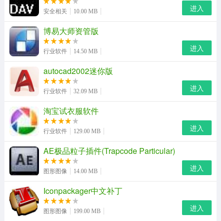
进入
安全相关
10.00 MB
博易大师资管版
进入
行业软件
14.50 MB
使用方法
autocad2002迷你版
1、到本站下载表情包之后用数据线连接手机和电脑，将图
进入
行业软件
32.09 MB
片保存到手机上
淘宝试衣服软件
2、在微信里面打开聊天窗口，然后选择表情包中的设置，
进入
然后点击添加表情即可
行业软件
129.00 MB
AE极品粒子插件(Trapcode Particular)
3、打开qq的聊天窗口，选择表情包选项，然后选择添加
表情包即可
进入
图形图像
14.00 MB
Iconpackager中文补丁
进入
图形图像
199.00 MB