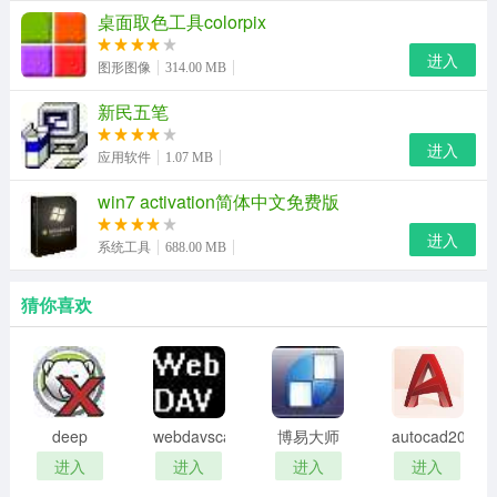
桌面取色工具colorpix
进入
图形图像
314.00 MB
新民五笔
进入
应用软件
1.07 MB
win7 activation简体中文免费版
进入
系统工具
688.00 MB
猜你喜欢
deep
webdavscan
博易大师
autocad2002
freeze
客户端
资管版
迷你版
进入
进入
进入
进入
password
(web漏洞