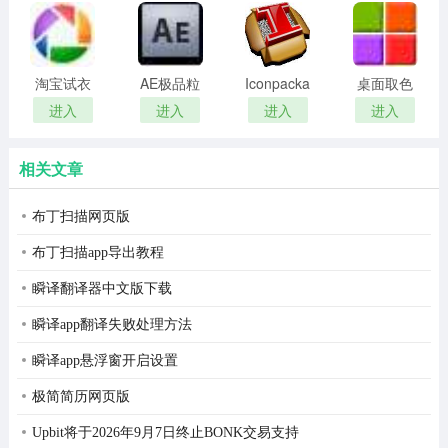
remover(冰
扫描软件)
点还原密
码清除器)
淘宝试衣
AE极品粒
Iconpackager
桌面取色
服软件
子插件
中文补丁
工具
进入
进入
进入
进入
(Trapcode
colorpix
Particular)
相关文章
布丁扫描网页版
布丁扫描app导出教程
瞬译翻译器中文版下载
瞬译app翻译失败处理方法
瞬译app悬浮窗开启设置
极简简历网页版
Upbit将于2026年9月7日终止BONK交易支持