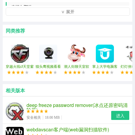
表情包预览
∨ 展开
同类推荐
穿越火线cf天堂窗
猫头鹰视频看看
潮人街聊天室软
掌上大学电脑客
灯灯侠动
口化(穿越火线窗
(强制视频聊天)
件
户端
包
口化工具)
相关版本
deep freeze password remover(冰点还原密码清
除器)
进入
安全相关
18.00 MB
webdavscan客户端(web漏洞扫描软件)