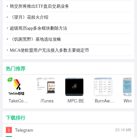
韩交所将推出ETF盘后交易业务
《望月》花枝火介绍
超级简历app多余模块删除方法
《饥困荒野》基地选址攻略
MiCA使欧盟用户无法接入多数主要稳定币
热门推荐
TakeColor取色器
iTunes
MPC-BE
BurnAware
下载排行
1
Telegram
23.16 MB