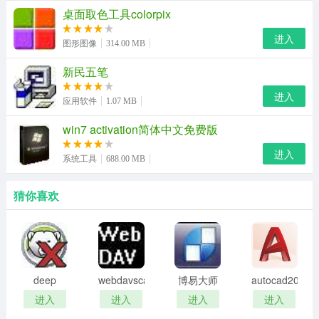
桌面取色工具colorpix
2、中英文状态提示标志默认开启
进入
图形图像
314.00 MB
3、优化候选排序策略
新民五笔
修正
进入
应用软件
1.07 MB
1、修复通行证账号自动退出的问题
win7 activation简体中文免费版
2、修复同步时找不到服务器进程的问题
进入
系统工具
688.00 MB
v3.5.0 ;
猜你喜欢
新增：
1. 菜单栏增加中英文显示图标。
改善：
deep
webdavscan
博易大师
autocad2002
1. 优化用户词库同步。
freeze
客户端
资管版
迷你版
进入
进入
进入
进入
2. 优化智能模糊音设置。
password
(web漏洞