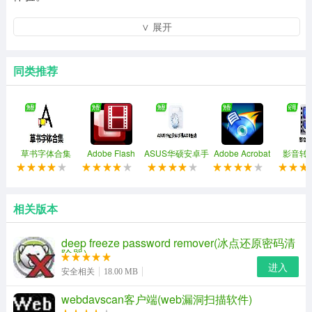
2、如何快捷切换至搜狗输入法? 请打开系统偏好设置
∨ 展开
中“语言与文本”->“输入源”->“快捷键”->“键盘与文本输入”-
>“选择前一个输入源”或者“选择输入法菜单中的下一个输入
同类推荐
源”，可以设置输入法的快捷切换键。
3、如何切换中英文?
在使用搜狗输入法进行输入时，按“Shift键”即可进行中英文
草书字体合集
Adobe Flash
ASUS华硕安卓手
Adobe Acrobat
影音转
切换。
Media Encoder
机ADB驱动程序
For Mac
4、如何直接输入英文?
相关版本
在中文模式下，输入一串字母后，按回车键，即可直接上
屏字母串。
deep freeze password remover(冰点还原密码清
除器)
5、如何进行候选条翻页?
进入
安全相关
18.00 MB
按句号向后翻页，按逗号向前翻页。
webdavscan客户端(web漏洞扫描软件)