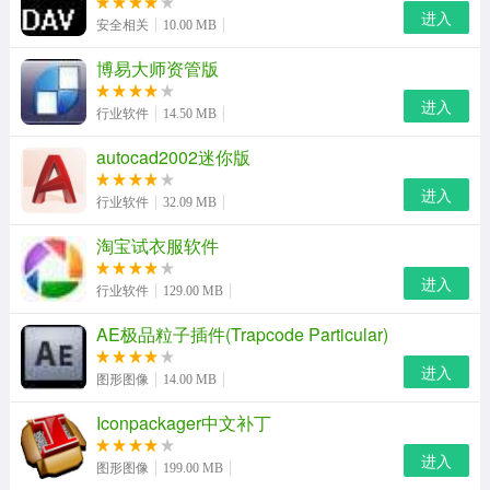
6、可以直接输入的符号表情有哪些?
进入
安全相关
10.00 MB
搜狗输入法 for mac更新日志：
博易大师资管版
v5.5.0
进入
行业软件
14.50 MB
新增
autocad2002迷你版
1、翻页轻展卷轴，一览众候选，找字更容易!
进入
行业软件
32.09 MB
2、新增官方皮肤，界面品质再提升
淘宝试衣服软件
3、偏好设置新增调频、用户词库等设置项，智能输入主权
进入
行业软件
129.00 MB
在你手
AE极品粒子插件(Trapcode Particular)
4、常用词语可固定首位，就是这么任性
进入
图形图像
14.00 MB
5、输入法安装界面全新变革，不变的是简洁
Iconpackager中文补丁
改善
进入
图形图像
199.00 MB
1、语音输入相关体验及功能设置