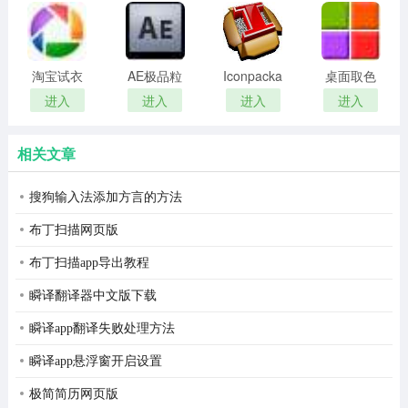
remover(冰
扫描软件)
修正：
点还原密
码清除器)
1. 修复自动英文程序中，输入法初始状态为英文的问题。
淘宝试衣
AE极品粒
Iconpackager
桌面取色
服软件
子插件
中文补丁
工具
2. 修复menu菜单中中英文显示不正确的问题。
进入
进入
进入
进入
(Trapcode
colorpix
3. 修复输入法通知窗口显示不全的问题。
Particular)
相关文章
2.6.0 ：
搜狗输入法添加方言的方法
1. 支持动画皮肤。
布丁扫描网页版
2. 支持每日随机换肤(需要在输入法设置中开启)。
布丁扫描app导出教程
3. 新增自动英文功能(在指定 App 中自动切换英文输入状
瞬译翻译器中文版下载
态，需要在输入法设置中开启)。
瞬译app翻译失败处理方法
4. 新增自动固首功能(多次重复输入可让候选词自动固定首
瞬译app悬浮窗开启设置
位)。
极简简历网页版