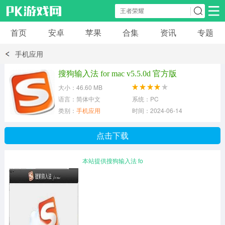
首页
安卓
苹果
合集
资讯
专题
安卓应用
安卓游戏
手机应用
休闲益智
体育竞速
卡牌棋牌
搜狗输入法 for mac v5.5.0d 官方版
大小：46.60 MB
模拟经营
角色扮演
策略塔防
语言：简体中文
系统：PC
类别：
手机应用
时间：2024-06-14
冒险解谜
赛车游戏
破解游戏
点击下载
动作射击
本站提供搜狗输入法 fo