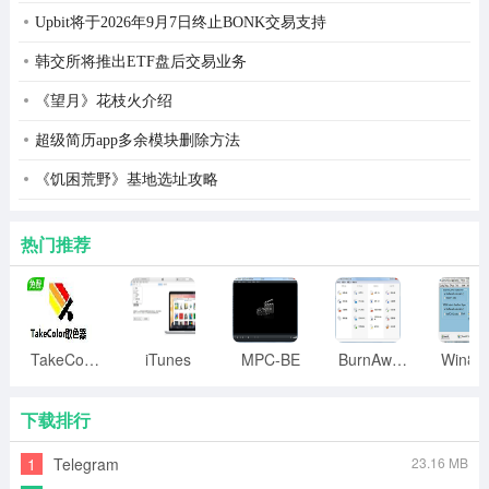
5. 修正英文单词大小写，如 iPhone iPad 等。
Upbit将于2026年9月7日终止BONK交易支持
6. 修正10.9下中英文切换初始状态不正确的bug。
韩交所将推出ETF盘后交易业务
7. 修正10.9下提示 “需要高性能GPU” 的错误。
《望月》花枝火介绍
v2.5.1
超级简历app多余模块删除方法
1. 表情&符号界面全新设计制作，并新增数学符号单位、
《饥困荒野》基地选址攻略
希腊拉丁、拼音注音、日文俄文等11个分类1400多个字符
和表情。
热门推荐
2. 新增大量 Mac 专用英文词汇和 Mac 常用网址，补充及
修正繁体词汇。
TakeColor取色器
iTunes
MPC-BE
BurnAware
3. 提供全半角快捷键禁用设置。
4. 性能进一步优化，长时间使用后，CPU占用降低50%，
下载排行
内存占用降低30%
1
Telegram
23.16 MB