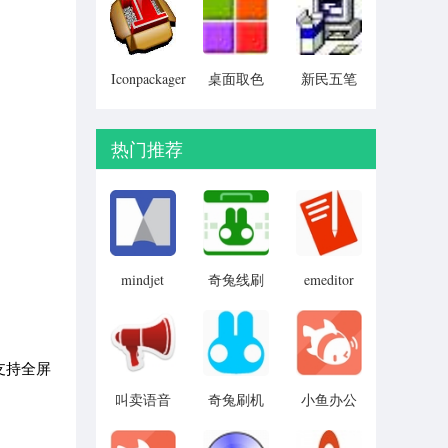
Particular)
Iconpackager
桌面取色
新民五笔
中文补丁
工具
colorpix
热门推荐
mindjet
奇兔线刷
emeditor
mindmanager
免费版
大师
2019
支持全屏
叫卖语音
奇兔刷机
小鱼办公
制作
工具
电脑版
(advoice)