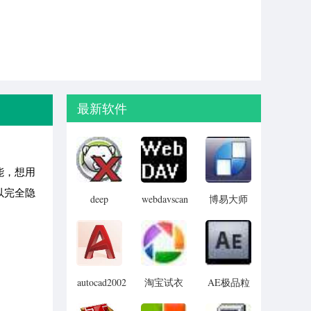
最新软件
能，想用
以完全隐
deep
webdavscan
博易大师
freeze
客户端
资管版
password
(web漏洞
remover(冰
扫描软件)
点还原密
码清除器)
autocad2002
淘宝试衣
AE极品粒
迷你版
服软件
子插件
(Trapcode