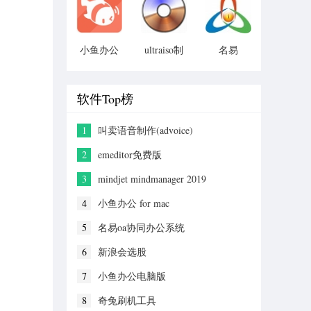
小鱼办公
ultraiso制
名易
for mac
作u盘启动
mytms物
盘
流运输管
理平台
软件Top榜
1
叫卖语音制作(advoice)
2
emeditor免费版
3
mindjet mindmanager 2019
4
小鱼办公 for mac
5
名易oa协同办公系统
6
新浪会选股
7
小鱼办公电脑版
8
奇兔刷机工具