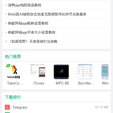
游鸭app地陪筛选教程
Boltz因AI辅助攻击加速无限期暂停比特币兑换服务
蚂蚁阿福app昵称设置教程
蚂蚁阿福app字体大小设置教程
《饥困荒野》天体英雄打法攻略
热门推荐
TakeColor取色器
iTunes
MPC-BE
BurnAware
下载排行
1
Telegram
23.16 MB