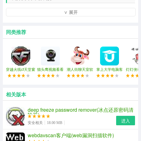
这个梗最初来源于报土豪大腿系列，因为为了取悦土豪，
∨ 展开
大家都喜欢以玩笑的口吻来贬低自己，让土豪觉得愉悦，
之后呢，用来和朋友，情侣之间进行聊天，久而久之就扩
同类推荐
散开来，有一种生活艰难又不得不面对的颓废感！
小乞丐我要饭回来了表情包，是近期很火的一款表情包，
倒不是它有多精致，而是其主体和画面十分温馨，简单的
几笔就描述了一个感动的故事，满满的狗粮。
穿越火线cf天堂窗
猫头鹰视频看看
潮人街聊天室软
掌上大学电脑客
灯灯侠动
口化(穿越火线窗
(强制视频聊天)
件
户端
包
口化工具)
相关版本
deep freeze password remover(冰点还原密码清
除器)
进入
安全相关
18.00 MB
webdavscan客户端(web漏洞扫描软件)