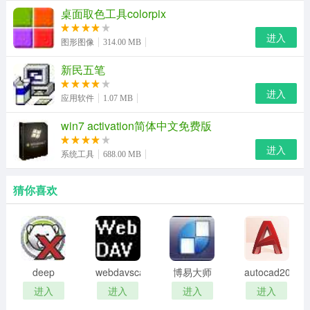
我爱你，不要讨厌我，好吗
桌面取色工具colorpix
不要嫌弃我，好吗？我还会努力的
进入
图形图像
314.00 MB
我洗干净再来见你
新民五笔
我洗干净来见你了
进入
应用软件
1.07 MB
我其实也很可爱的
win7 activation简体中文免费版
喜欢我一下好吗
进入
系统工具
688.00 MB
表情包使用方法
猜你喜欢
首先各位小伙伴将本文中的表情包保存在手机里面；
然后打开微信，选择你要发送的好友；
然后点击发送图片（因为这个图片保存在手机里面就是保
deep
webdavscan
博易大师
autocad2002
存在相册）；
freeze
客户端
资管版
迷你版
进入
进入
进入
进入
这样你就可以将这个表情包发送给好友了哦！
password
(web漏洞