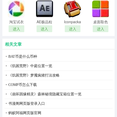
remover(冰
扫描软件)
qq添加表情包的使用方法跟上面的微信添加是一样的哦！
点还原密
码清除器)
淘宝试衣
AE极品粒
Iconpackager
桌面取色
服软件
子插件
中文补丁
工具
进入
进入
进入
进入
(Trapcode
colorpix
Particular)
相关文章
BAT币是什么币种
《饥困荒野》中庭位置一览
《饥困荒野》梦魇疯猪打法攻略
COMP币怎么下载
《崩坏因缘精灵》森林秘境隐藏宝箱位置一览
书漫阁网页版登录入口
蚂蚁阿福网页版官网