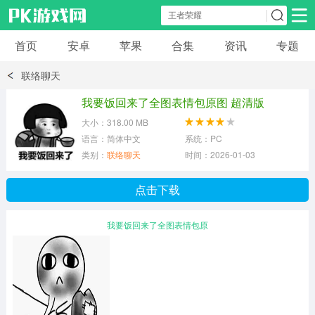
首页
安卓
苹果
合集
资讯
专题
安卓应用
安卓游戏
联络聊天
休闲益智
体育竞速
卡牌棋牌
我要饭回来了全图表情包原图 超清版
大小：318.00 MB
模拟经营
角色扮演
策略塔防
语言：简体中文
系统：PC
类别：
联络聊天
时间：2026-01-03
冒险解谜
赛车游戏
破解游戏
点击下载
动作射击
我要饭回来了全图表情包原