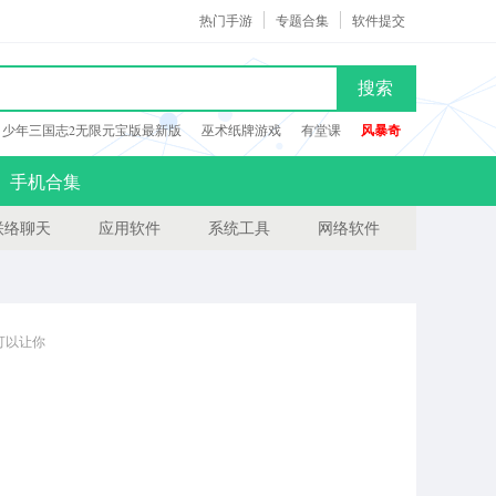
热门手游
专题合集
软件提交
搜索
少年三国志2无限元宝版最新版
巫术纸牌游戏
有堂课
风暴奇
手机合集
联络聊天
应用软件
系统工具
网络软件
可以让你
强大，欢