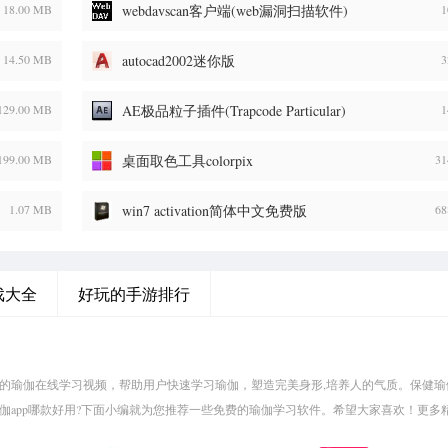
18.00 MB
webdavscan客户端(web漏洞扫描软件)
1
14.50 MB
autocad2002迷你版
3
129.00 MB
AE极品粒子插件(Trapcode Particular)
1
199.00 MB
桌面取色工具colorpix
31
1.07 MB
win7 activation简体中文免费版
68
戏大全
好玩的手游排行
量的瑜伽在线学习视频，帮助用户快速学习瑜伽，塑造完美身形,培养人的气质。保健瑜
瑜伽app哪款好用?下面小编就为您推荐一些免费的瑜伽学习软件。希望大家喜欢！更多