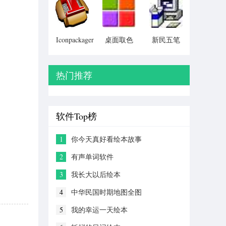
Particular)
Iconpackager
桌面取色
新民五笔
中文补丁
工具
colorpix
热门推荐
软件Top榜
1
你今天真好看绘本故事
2
有声单词软件
3
我长大以后绘本
4
中华民国时期地图全图
5
我的幸运一天绘本