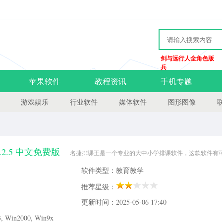
剑与远行人全角色版
兵
苹果软件
教程资讯
手机专题
游戏娱乐
行业软件
媒体软件
图形图像
2.5 中文免费版
名捷排课王是一个专业的大中小学排课软件，这款软件有
性化，操作也很简便，如果对编排不满意，还能根据你的需求再重新排课，功能非常
软件类型：教育教学
排课王简介：名捷排课王是一款适合各大中小学编排
推荐星级：
更新时间：2025-05-06 17:40
Win2000, Win9x