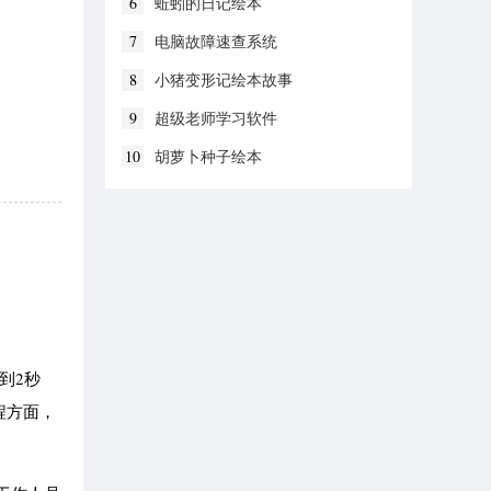
6
蚯蚓的日记绘本
7
电脑故障速查系统
8
小猪变形记绘本故事
9
超级老师学习软件
10
胡萝卜种子绘本
到2秒
程方面，