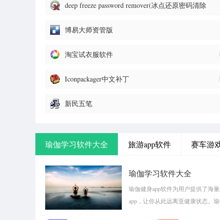
deep freeze password remover(冰点还原密码清除
器)
博易大师资管版
淘宝试衣服软件
Iconpackager中文补丁
新民五笔
瑜伽学习软件大全
旅游app软件
赛车游
瑜伽学习软件大全
瑜伽健身app软件为用户提供了海
app，让你从此远离亚健康状态。
pk1xia!