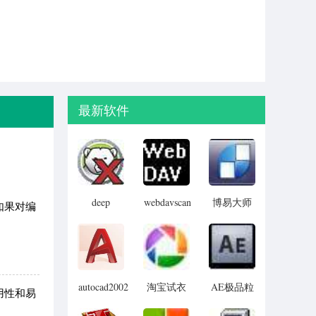
最新软件
deep
webdavscan
博易大师
如果对编
freeze
客户端
资管版
password
(web漏洞
remover(冰
扫描软件)
点还原密
码清除器)
autocad2002
淘宝试衣
AE极品粒
用性和易
迷你版
服软件
子插件
(Trapcode