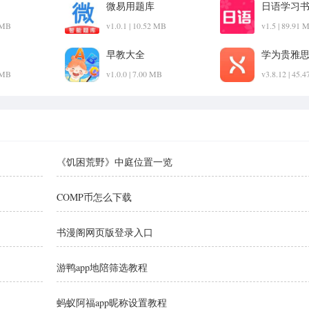
微易用题库
日语学习
2 MB
v1.0.1 | 10.52 MB
v1.5 | 89.91 
早教大全
学为贵雅
2 MB
v1.0.0 | 7.00 MB
v3.8.12 | 45.
《饥困荒野》中庭位置一览
COMP币怎么下载
书漫阁网页版登录入口
游鸭app地陪筛选教程
蚂蚁阿福app昵称设置教程