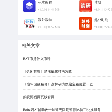
积木编程
读研
v1.0.0 | 14.44 MB
v1.0.1 | 43.9
跟外教学
越朴时刻
v1.0.0 | 38.57 MB
v1.0.0 | 35.9
相关文章
BAT币是什么币种
《饥困荒野》梦魇疯猪打法攻略
《崩坏因缘精灵》森林秘境隐藏宝箱位置一览
蚂蚁阿福网页版官网
Boltz因AI辅助攻击加速无限期暂停比特币兑换服务