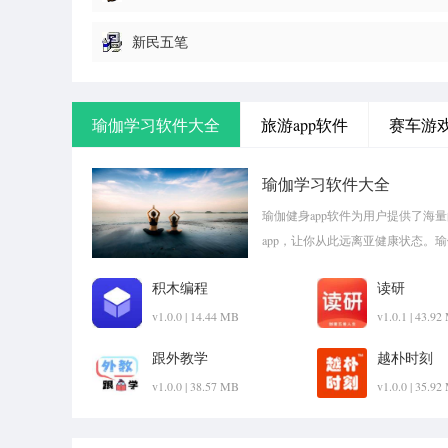
新民五笔
瑜伽学习软件大全
旅游app软件
赛车游
瑜伽学习软件大全
瑜伽健身app软件为用户提供了海
app，让你从此远离亚健康状态。
pk1xia!
积木编程
读研
v1.0.0 | 14.44 MB
v1.0.1 | 43.9
跟外教学
越朴时刻
v1.0.0 | 38.57 MB
v1.0.0 | 35.9