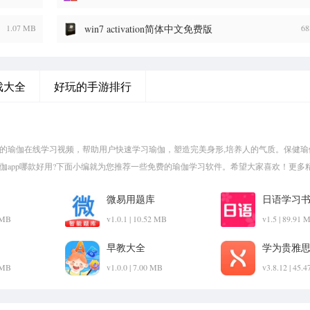
1.07 MB
win7 activation简体中文免费版
68
戏大全
好玩的手游排行
量的瑜伽在线学习视频，帮助用户快速学习瑜伽，塑造完美身形,培养人的气质。保健瑜
瑜伽app哪款好用?下面小编就为您推荐一些免费的瑜伽学习软件。希望大家喜欢！更多
微易用题库
日语学习
2 MB
v1.0.1 | 10.52 MB
v1.5 | 89.91 
早教大全
学为贵雅
2 MB
v1.0.0 | 7.00 MB
v3.8.12 | 45.