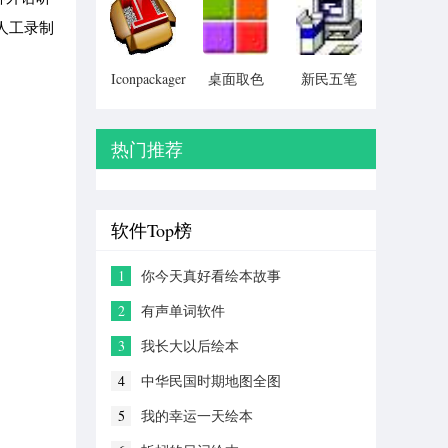
Particular)
人工录制
Iconpackager
桌面取色
新民五笔
中文补丁
工具
colorpix
热门推荐
软件Top榜
1
你今天真好看绘本故事
2
有声单词软件
3
我长大以后绘本
4
中华民国时期地图全图
5
我的幸运一天绘本