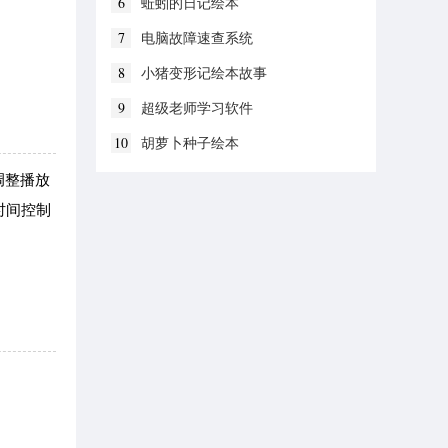
6
蚯蚓的日记绘本
7
电脑故障速查系统
8
小猪变形记绘本故事
9
超级老师学习软件
10
胡萝卜种子绘本
调整播放
时间控制