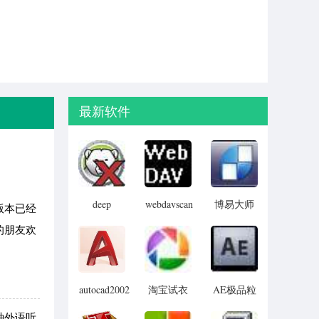
最新软件
deep
webdavscan
博易大师
版本已经
freeze
客户端
资管版
的朋友欢
password
(web漏洞
remover(冰
扫描软件)
点还原密
码清除器)
autocad2002
淘宝试衣
AE极品粒
迷你版
服软件
子插件
种外语听
(Trapcode