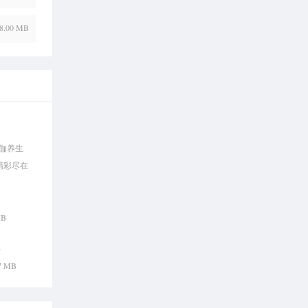
8.00 MB
伽养生
精彩尽在
书
MB
思
47 MB