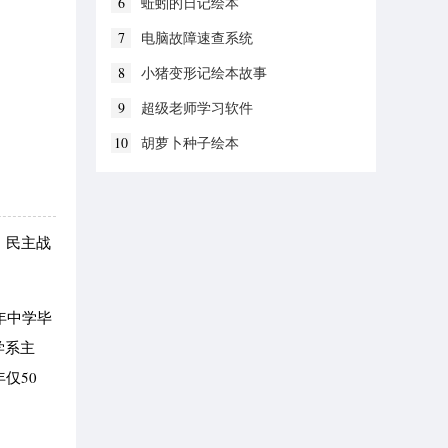
6
蚯蚓的日记绘本
7
电脑故障速查系统
8
小猪变形记绘本故事
9
超级老师学习软件
10
胡萝卜种子绘本
、民主战
年中学毕
学系主
仅50