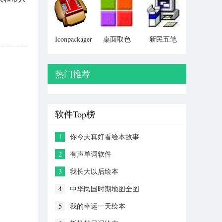
Particular)
Iconpackager
桌面取色
新民五笔
中文补丁
工具
colorpix
热门推荐
软件Top榜
1
你今天真好看绘本故事
2
有声单词软件
3
我长大以后绘本
4
中华民国时期地图全图
5
我的幸运一天绘本