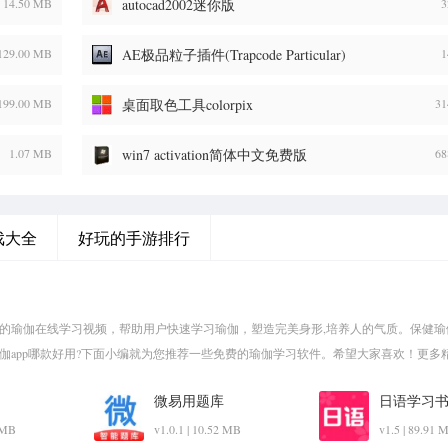
14.50 MB
autocad2002迷你版
3
129.00 MB
AE极品粒子插件(Trapcode Particular)
1
199.00 MB
桌面取色工具colorpix
31
1.07 MB
win7 activation简体中文免费版
68
戏大全
好玩的手游排行
量的瑜伽在线学习视频，帮助用户快速学习瑜伽，塑造完美身形,培养人的气质。保健瑜
瑜伽app哪款好用?下面小编就为您推荐一些免费的瑜伽学习软件。希望大家喜欢！更多
微易用题库
日语学习
2 MB
v1.0.1 | 10.52 MB
v1.5 | 89.91 