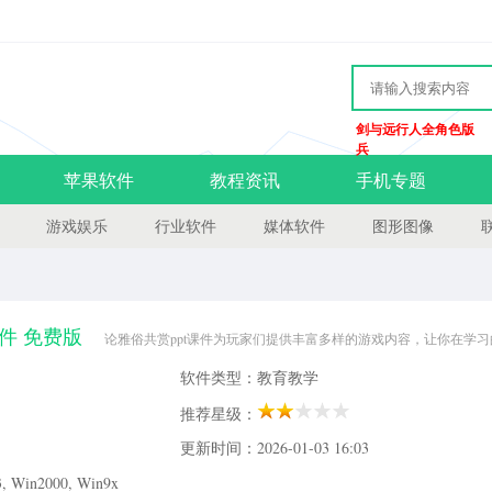
剑与远行人全角色版
兵
苹果软件
教程资讯
手机专题
游戏娱乐
行业软件
媒体软件
图形图像
件 免费版
论雅俗共赏ppt课件为玩家们提供丰富多样的游戏内容，让你在学
表达的内容。课件课件内容不错，欢迎下载体验！简介：《论雅俗共赏》是朱自清先
软件类型：教育教学
入“关于文艺的论文十四篇”。在自序中，作
推荐星级：
更新时间：2026-01-03 16:03
Win2000, Win9x