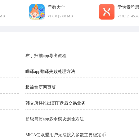
早教大全
学为贵雅
2 MB
v1.0.0 | 7.00 MB
v3.8.12 | 45.
布丁扫描app导出教程
瞬译app翻译失败处理方法
极简简历网页版
韩交所将推出ETF盘后交易业务
超级简历app多余模块删除方法
MiCA使欧盟用户无法接入多数主要稳定币