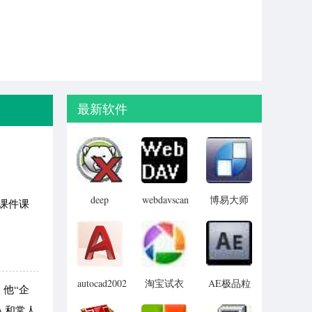
最新软件
deep
webdavscan
博易大师
课件课
freeze
客户端
资管版
password
(web漏洞
remover(冰
扫描软件)
点还原密
码清除器)
autocad2002
淘宝试衣
AE极品粒
他“企
迷你版
服软件
子插件
人和常人
(Trapcode