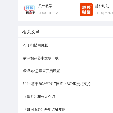
跟外教学
越朴时刻
v1.0.0 | 38.57 MB
v1.0.0 | 35.9
相关文章
布丁扫描网页版
瞬译翻译器中文版下载
瞬译app悬浮窗开启设置
Upbit将于2026年9月7日终止BONK交易支持
《望月》花枝火介绍
《饥困荒野》基地选址攻略