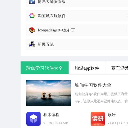
博易大师资管版
淘宝试衣服软件
Iconpackager中文补丁
新民五笔
瑜伽学习软件大全
旅游app软件
赛车游
瑜伽学习软件大全
瑜伽健身app软件为用户提供了海
app，让你从此远离亚健康状态。
pk1xia!
积木编程
读研
v1.0.0 | 14.44 MB
v1.0.1 | 43.9