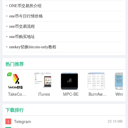
ones刻录软件中文版使用动态用户界面，可以同时适应新
ONE币交易所介绍
手和高手。支持各种刻录格式，并支持 raw 模式以及直接
one币今日行情价格
复制。ones刻录软件还可以从mp3、wma、wav 等格式创
one币交易流程
建音乐辑。ones刻录软件中文版完全支持 cd text，cd
one币购买地址
extra，pre-gap，upc与isrc！
onekey切换bitcoin-only教程
ones刻录软件使用步骤
如何使用ones简单快速刻录光盘？
热门推荐
1、首先我们需要先打开ones光盘刻录软件进入主界面，
然后放入空白光盘一张，看到这样的界面。
TakeColor取色器
iTunes
MPC-BE
BurnAware
下载排行
1
Telegram
23.16 MB