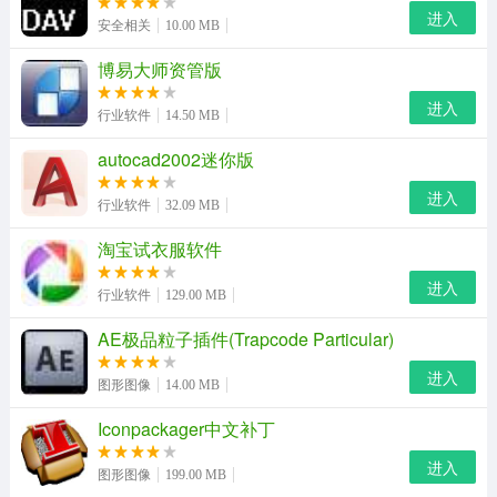
现目录不能打开错误。使用ultraiso，你可以随心所欲地制
进入
安全相关
10.00 MB
作/编辑光盘映像文件，配合光盘刻录软件烧录出自己所需
博易大师资管版
要的光碟，新版还拥有全新的iso文件处理内核，更稳定、
进入
高效，及超强还原功能，可以准确还原被编辑文件，确保
行业软件
14.50 MB
iso文件不被损坏。此外，它还可直接编辑iso文件，及从光
autocad2002迷你版
盘映像中直接提取文件和目录和对从光盘映像中直接提取
进入
行业软件
32.09 MB
文件和目录，甚至可以支持几乎所有已知的光盘映像文件
格式（.iso,..bin,.cue,.img,.ccd,.cif,.nrg,.bwt,bwi,.cdi等），
淘宝试衣服软件
并且将它们保存为标准的iso格式文件。
进入
行业软件
129.00 MB
光盘刻录大师
AE极品粒子插件(Trapcode Particular)
操作简单，功能强大的刻录软件，不仅涵盖了数据刻录、
进入
图形图像
14.00 MB
光盘备份与复制、影碟光盘制作、音乐光盘制作等大众功
Iconpackager中文补丁
能，更配有音视频格式转换、音视频编辑、cd/dvd音视频
提取等多种媒体功能。
进入
图形图像
199.00 MB