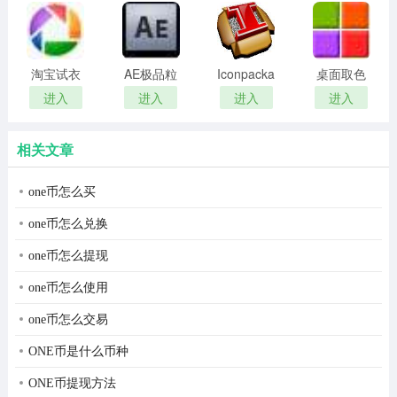
remover(冰
扫描软件)
点还原密
码清除器)
淘宝试衣
AE极品粒
Iconpackager
桌面取色
服软件
子插件
中文补丁
工具
进入
进入
进入
进入
(Trapcode
colorpix
Particular)
相关文章
软件特色
one币怎么买
ones光盘刻录软件，绿色无毒，装在u盘里随时随地都能
one币怎么兑换
用，包含了非常多的光盘刻录功能，光盘擦除、光盘复
one币怎么提现
制、抓去音频、管理iso映像、比较光盘文件等，支持创建
音乐光盘、数据光盘和启动光盘。
one币怎么使用
这么多的功能放在一起仅有1.25mb，体积的确小巧，但可
one币怎么交易
靠性不算高，所以小编建议各位刻盘时尽量保证8x的刻录
ONE币是什么币种
速度，否则容易飞盘。
ONE币提现方法