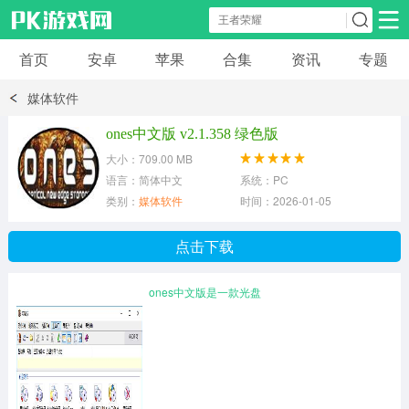
首页
安卓
苹果
合集
资讯
专题
安卓应用
安卓游戏
媒体软件
休闲益智
体育竞速
卡牌棋牌
ones中文版 v2.1.358 绿色版
大小：709.00 MB
模拟经营
角色扮演
策略塔防
语言：简体中文
系统：PC
类别：
媒体软件
时间：2026-01-05
冒险解谜
赛车游戏
破解游戏
点击下载
动作射击
ones中文版是一款光盘