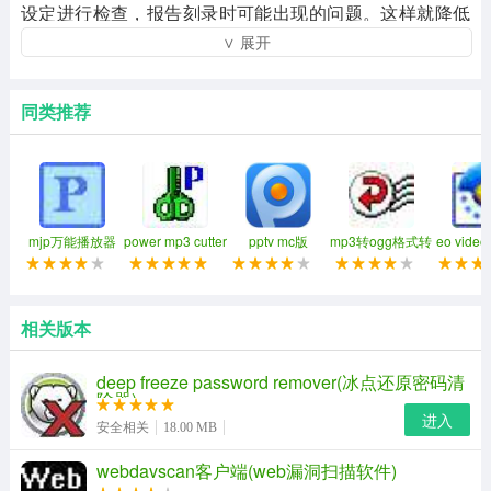
设定进行检查，报告刻录时可能出现的问题。这样就降低
∨ 展开
了出错的机率，防止用户作出不合理的设定。
同类型软件比较
同类推荐
ultraiso
它可以直接编辑iso文件和从iso中提取文件和目录，也可以
从cd-rom制作光盘映像或者将硬盘上的文件制作成iso文
件。同时，你也可以处理iso文件的启动信息，从而制作可
mjp万能播放器
power mp3 cutter
pptv mc版
mp3转ogg格式转
eo vid
换器
具
引导光盘。使用ultraiso，你可以随心所欲地制作/编辑/转
换光盘映像文件，配合光盘刻录软件烧录出自己所需要的
相关版本
光碟。它可从cd-rom制作光盘的映像文件，可将硬盘、光
盘、网络磁盘文件制作成各种映像文件，可从iso文件中提
deep freeze password remover(冰点还原密码清
除器)
取文件或文件夹，可编辑各种映像文件（如
进入
安全相关
18.00 MB
neroburningrom、easycdcreator、clonecd制作的光盘映
像文件），可制作可启动iso文件，并可修正刻盘后有时出
webdavscan客户端(web漏洞扫描软件)