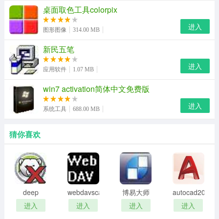
nero2018
桌面取色工具colorpix
相比同样出色的刻录软件ones刻录软件使用起来一样，只
进入
图形图像
314.00 MB
不过nero我觉得对刻录机有好处。它能自动按照刻录机的
新民五笔
配制自动寻找刻录速度，而ones还得自已去调速度。nero
进入
刻录软件修改版功能强大，文件也大。
应用软件
1.07 MB
win7 activation简体中文免费版
完全支持高清视频，包括高清光盘视频的播放。nero8系列
主要面向创建、转换、编辑、提取和刻录数码媒体内容的
进入
系统工具
688.00 MB
用户。nero8还支持直接上传视频到youtube上，前提是您
的网络没有被限制。新版的nero刻录软件包含更多高级的
猜你喜欢
cd,dvd,blu-ray与hddvd的刻录选项。此外新版的刻录软件
还提供windowsvistasidebar的工具帮助备份系统，功能更
加的强大。
deep
webdavscan
博易大师
autocad2002
freeze
客户端
资管版
迷你版
进入
进入
进入
进入
password
(web漏洞