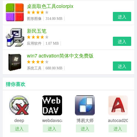
桌面取色工具colorpix
进入
图形图像
314.00 MB
新民五笔
进入
应用软件
1.07 MB
win7 activation简体中文免费版
进入
系统工具
688.00 MB
猜你喜欢
deep
webdavscan
博易大师
autocad2002
freeze
客户端
资管版
迷你版
进入
进入
进入
进入
password
(web漏洞