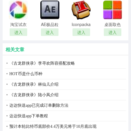
remover(冰
扫描软件)
点还原密
码清除器)
淘宝试衣
AE极品粒
Iconpackager
桌面取色
服软件
子插件
中文补丁
工具
进入
进入
进入
进入
(Trapcode
colorpix
Particular)
相关文章
《古龙群侠录》李寻欢阵容搭配攻略
HOT币是什么币种
《古龙群侠录》林仙儿介绍
《古龙群侠录》陆小凤介绍
达达快送app已完成订单删除方法
达达快送app下单教程
预计本轮比特币底部价4.4万美元将于10月底出现