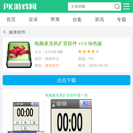
首页
安卓
苹果
合集
资讯
专题
安卓应用
安卓游戏
媒体软件
休闲益智
体育竞速
卡牌棋牌
电脑麦克风扩音软件 v1.0 绿色版
大小：414.00 MB
模拟经营
角色扮演
策略塔防
语言：简体中文
系统：PC
类别：
媒体软件
时间：2025-05-03
冒险解谜
赛车游戏
破解游戏
点击下载
动作射击
电脑麦克风扩音软件是一款