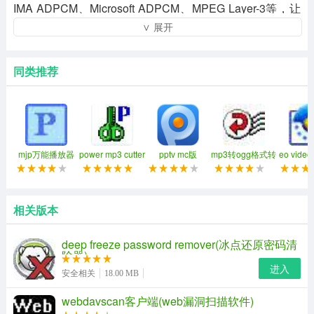
IMA ADPCM、Microsoft ADPCM、MPEG Layer-3等，让
∨ 展开
你的电脑成为免费音响扩音器。
同类推荐
mjp万能播放器
power mp3 cutter
pptv mc版
mp3转ogg格式转
eo vid
换器
具
电脑扩音器软件功能介绍：
相关版本
1.支持gsm6.1 g723.1语音压缩算法
2.使用简单，兼容性好
deep freeze password remover(冰点还原密码清
除器)
3.无延迟
进入
安全相关
18.00 MB
4.无内存泄漏
webdavscan客户端(web漏洞扫描软件)