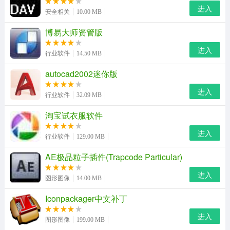
5.支持Windows xp/windows 2000/windows
进入
安全相关
10.00 MB
2003/windows vista/windows
博易大师资管版
进入
行业软件
14.50 MB
autocad2002迷你版
进入
行业软件
32.09 MB
淘宝试衣服软件
进入
行业软件
129.00 MB
AE极品粒子插件(Trapcode Particular)
进入
图形图像
14.00 MB
Iconpackager中文补丁
进入
图形图像
199.00 MB