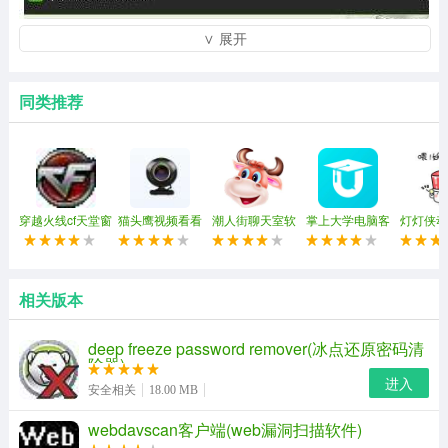
∨ 展开
同类推荐
穿越火线cf天堂窗
猫头鹰视频看看
潮人街聊天室软
掌上大学电脑客
灯灯侠动
口化(穿越火线窗
功能介绍：
(强制视频聊天)
件
户端
包
口化工具)
1、批量导入手机号淘宝号
相关版本
导入自己店铺用户的淘宝旺旺号或手机号,并检测是否开通
来往,和主动发加好友请求.
deep freeze password remover(冰点还原密码清
除器)
进入
2、批量主动加好友
安全相关
18.00 MB
自动获取扎堆里的来往用户,实现给用户主动发加好友的请
webdavscan客户端(web漏洞扫描软件)