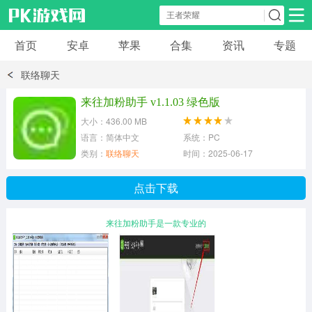
首页
安卓
苹果
合集
资讯
专题
安卓应用
安卓游戏
联络聊天
休闲益智
体育竞速
卡牌棋牌
来往加粉助手 v1.1.03 绿色版
大小：436.00 MB
模拟经营
角色扮演
策略塔防
语言：简体中文
系统：PC
类别：
联络聊天
时间：2025-06-17
冒险解谜
赛车游戏
破解游戏
点击下载
动作射击
来往加粉助手是一款专业的