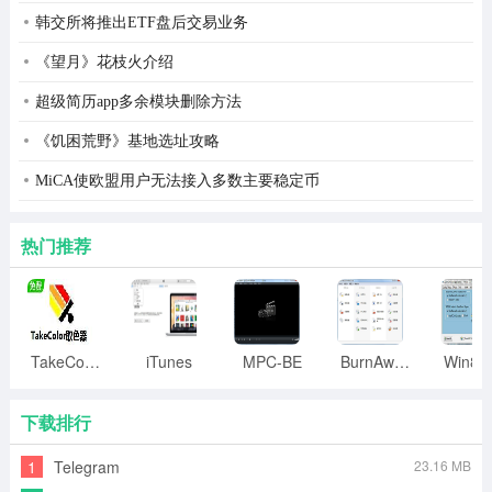
韩交所将推出ETF盘后交易业务
《望月》花枝火介绍
超级简历app多余模块删除方法
《饥困荒野》基地选址攻略
MiCA使欧盟用户无法接入多数主要稳定币
热门推荐
TakeColor取色器
iTunes
MPC-BE
BurnAware
下载排行
1
Telegram
23.16 MB