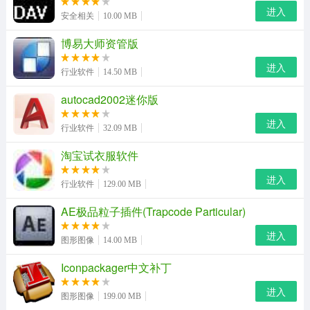
求.
进入
安全相关
10.00 MB
3、批量被动加好友
博易大师资管版
主要是接受同意别人主动加你为好友的请求,跟手机上新的
进入
行业软件
14.50 MB
好友请求结果是一样的.
autocad2002迷你版
4、批量邀请我的好友进入自建的扎堆
进入
行业软件
32.09 MB
自建的扎堆没有人怎么办呢,通过这个功能主动邀请好友进
淘宝试衣服软件
入我建的扎堆.
进入
5、批量接受扎堆邀请
行业软件
129.00 MB
AE极品粒子插件(Trapcode Particular)
我们每天会收到很多好友拉我们进扎堆,在手机上一个个点
接受实现在太麻烦了,那就试试这个功能吧.
进入
图形图像
14.00 MB
6、运行环境
Iconpackager中文补丁
来往好友通只能运行在windows系统电脑上,无法运行在手
进入
图形图像
199.00 MB
机上