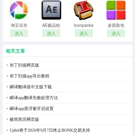
remover(冰
扫描软件)
点还原密
码清除器)
淘宝试衣
AE极品粒
Iconpackager
桌面取色
服软件
子插件
中文补丁
工具
进入
进入
进入
进入
(Trapcode
colorpix
Particular)
相关文章
布丁扫描网页版
布丁扫描app导出教程
瞬译翻译器中文版下载
瞬译app翻译失败处理方法
瞬译app悬浮窗开启设置
极简简历网页版
Upbit将于2026年9月7日终止BONK交易支持