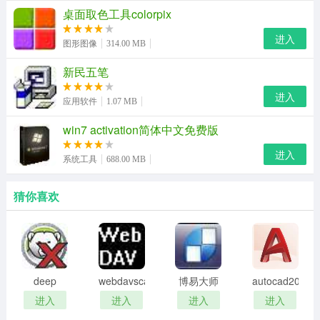
桌面取色工具colorpix
更新日志：
进入
图形图像
314.00 MB
软件自动升级
新民五笔
进入
应用软件
1.07 MB
win7 activation简体中文免费版
进入
系统工具
688.00 MB
猜你喜欢
deep
webdavscan
博易大师
autocad2002
freeze
客户端
资管版
迷你版
进入
进入
进入
进入
password
(web漏洞