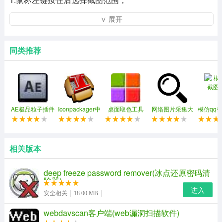
2.双击鼠标左键可保存图片；
∨ 展开
3.按esc或按鼠标右键可退出截图模式；
同类推荐
4.未注册时图片质量锁定在50%。
AE极品粒子插件
Iconpackager中
桌面取色工具
网络图片采集大
模仿qq
(Trapcode
文补丁
colorpix
师软件
Particular)
相关版本
模仿截图软件更新内容：
deep freeze password remover(冰点还原密码清
除器)
1.添加合作项目；
进入
安全相关
18.00 MB
2.去除自动更新。
webdavscan客户端(web漏洞扫描软件)