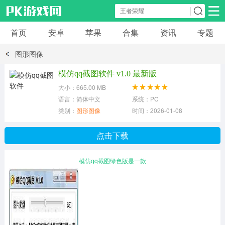
首页
安卓
苹果
合集
资讯
专题
安卓应用
安卓游戏
图形图像
休闲益智
体育竞速
卡牌棋牌
模仿qq截图软件 v1.0 最新版
大小：665.00 MB
模拟经营
角色扮演
策略塔防
语言：简体中文
系统：PC
类别：
图形图像
时间：2026-01-08
冒险解谜
赛车游戏
破解游戏
点击下载
动作射击
模仿qq截图绿色版是一款