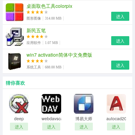
桌面取色工具colorpix
进入
图形图像
314.00 MB
新民五笔
进入
应用软件
1.07 MB
win7 activation简体中文免费版
进入
系统工具
688.00 MB
猜你喜欢
deep
webdavscan
博易大师
autocad2002
freeze
客户端
资管版
迷你版
进入
进入
进入
进入
password
(web漏洞