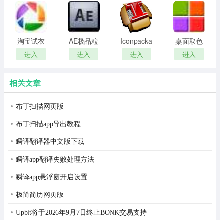
remover(冰
扫描软件)
点还原密
码清除器)
淘宝试衣
AE极品粒
Iconpackager
桌面取色
服软件
子插件
中文补丁
工具
进入
进入
进入
进入
(Trapcode
colorpix
Particular)
相关文章
布丁扫描网页版
布丁扫描app导出教程
瞬译翻译器中文版下载
瞬译app翻译失败处理方法
瞬译app悬浮窗开启设置
极简简历网页版
Upbit将于2026年9月7日终止BONK交易支持