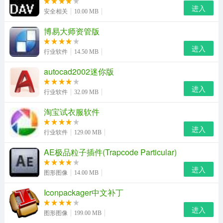
进入
支持各种MP3,WAV,AAC等音频的串烧，可以把多个
安全相关
10.00 MB
MP3,WAV, AAC等音频文件合并成一个文件
博易大师资管版
使用MP3剪切合并大师，就可以把一首歌的中间部分去
进入
行业软件
14.50 MB
除，也可以把多段连接在一起，这是其他MP3剪切软件做
autocad2002迷你版
不到的
进入
行业软件
32.09 MB
MP3切割合并大师软件更新：
淘宝试衣服软件
12.3版本增加了对WAV, AAC, M4A, WMA等格式的支持
进入
行业软件
129.00 MB
AE极品粒子插件(Trapcode Particular)
进入
图形图像
14.00 MB
Iconpackager中文补丁
进入
图形图像
199.00 MB