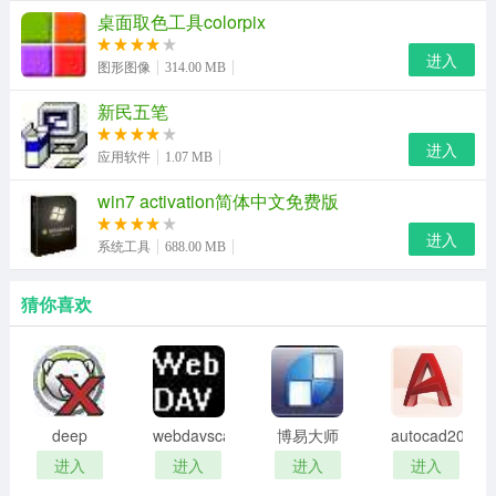
桌面取色工具colorpix
进入
图形图像
314.00 MB
新民五笔
进入
应用软件
1.07 MB
win7 activation简体中文免费版
进入
系统工具
688.00 MB
猜你喜欢
deep
webdavscan
博易大师
autocad2002
freeze
客户端
资管版
迷你版
进入
进入
进入
进入
password
(web漏洞