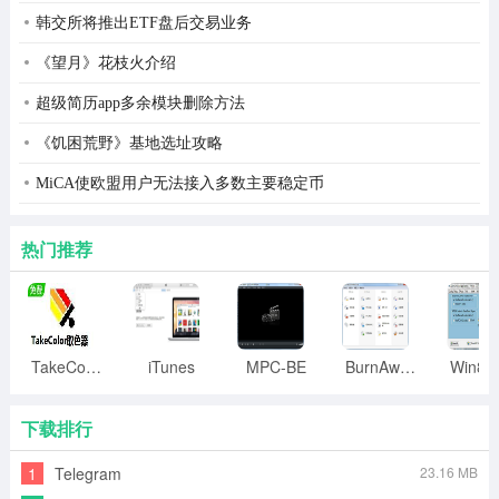
韩交所将推出ETF盘后交易业务
《望月》花枝火介绍
超级简历app多余模块删除方法
《饥困荒野》基地选址攻略
MiCA使欧盟用户无法接入多数主要稳定币
热门推荐
TakeColor取色器
iTunes
MPC-BE
BurnAware
下载排行
1
Telegram
23.16 MB