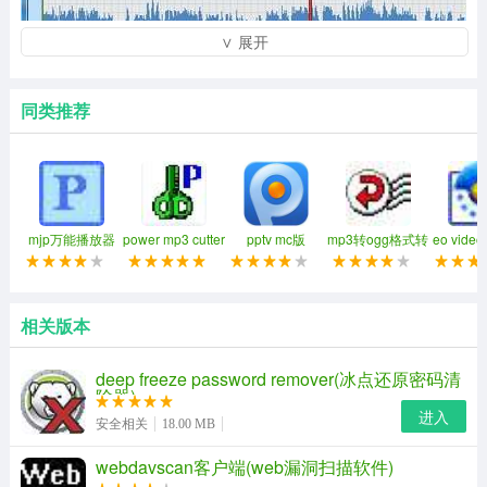
∨ 展开
同类推荐
mjp万能播放器
power mp3 cutter
pptv mc版
mp3转ogg格式转
eo vid
换器
具
相关版本
MP3剪切合并大师支持对MP3文件进行任意时间段的切
deep freeze password remover(冰点还原密码清
割，并且支持MP3, WMA, AMR, AAC,WAV等大部分流行
除器)
进入
格式。
安全相关
18.00 MB
webdavscan客户端(web漏洞扫描软件)
支持无损剪切MP3等音频，剪切后音质不变