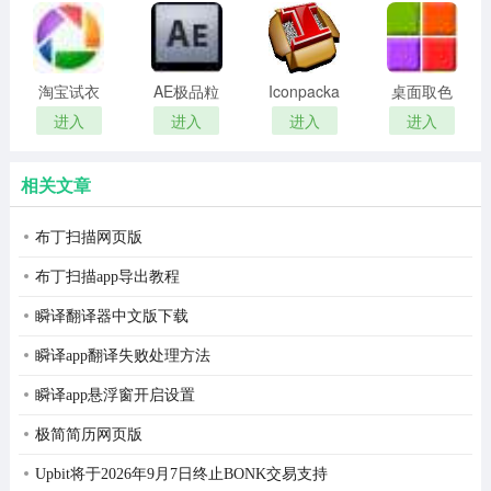
remover(冰
扫描软件)
点还原密
码清除器)
淘宝试衣
AE极品粒
Iconpackager
桌面取色
服软件
子插件
中文补丁
工具
进入
进入
进入
进入
(Trapcode
colorpix
Particular)
相关文章
布丁扫描网页版
布丁扫描app导出教程
瞬译翻译器中文版下载
瞬译app翻译失败处理方法
瞬译app悬浮窗开启设置
极简简历网页版
Upbit将于2026年9月7日终止BONK交易支持