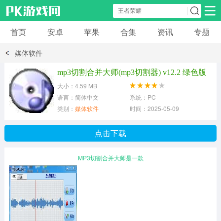
首页
安卓
苹果
合集
资讯
专题
安卓应用
安卓游戏
媒体软件
休闲益智
体育竞速
卡牌棋牌
mp3切割合并大师(mp3切割器) v12.2 绿色版
大小：4.59 MB
模拟经营
角色扮演
策略塔防
语言：简体中文
系统：PC
类别：
媒体软件
时间：2025-05-09
冒险解谜
赛车游戏
破解游戏
点击下载
动作射击
MP3切割合并大师是一款