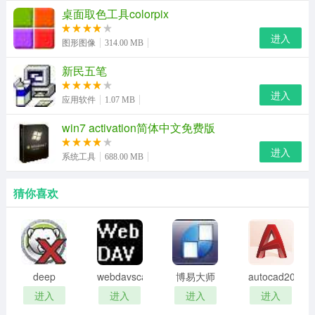
桌面取色工具colorpix
混合：指磨皮后与原图是否进行混合，可以理解为图层的
进入
不透明度，如果选择为100，即不进行混合。
图形图像
314.00 MB
粗糙：控制人物的杂色颗粒。是否需要按个人口味选择。
新民五笔
进入
应用软件
1.07 MB
win7 activation简体中文免费版
进入
系统工具
688.00 MB
猜你喜欢
deep
webdavscan
博易大师
autocad2002
freeze
客户端
资管版
迷你版
进入
进入
进入
进入
password
(web漏洞