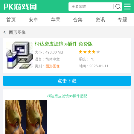
首页
安卓
苹果
合集
资讯
专题
安卓应用
安卓游戏
图形图像
休闲益智
体育竞速
卡牌棋牌
柯达磨皮滤镜ps插件 免费版
大小：493.00 MB
模拟经营
角色扮演
策略塔防
语言：简体中文
系统：PC
类别：
图形图像
时间：2026-01-11
冒险解谜
赛车游戏
破解游戏
点击下载
动作射击
柯达磨皮滤镜ps插件是配