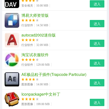
进入
安全相关
10.00 MB
kodak磨皮滤镜安装方法：
博易大师资管版
1.下载压缩包，解压，将文件夹下面
的“digitalairprov2.8bf”文件复制到photoshop安装目录下面
进入
行业软件
14.50 MB
的plug-ins 文件夹里面。比如，笔者的ps安装在d盘，那么
autocad2002迷你版
就是将“digitalairprov2.8bf”文件复制到：
进入
d:\adobephotoshopcs6(32bit)\plug-ins文件夹下面。
行业软件
32.09 MB
淘宝试衣服软件
2.重新启动打开photoshop，随意打开一幅需要磨皮操作的
图像文件，执行“滤镜——kodak——digital gem airbrush
进入
行业软件
129.00 MB
professional”
AE极品粒子插件(Trapcode Particular)
软件特色
进入
图形图像
14.00 MB
精细：对人物轮廓的还原，精细值越大越好，推荐设置为
Iconpackager中文补丁
80-100。
进入
图形图像
199.00 MB
中等：对人物明暗的过渡。