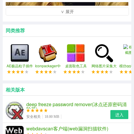
∨ 展开
同类推荐
AE极品粒子插件
Iconpackager中
桌面取色工具
网络图片采集大
模仿qq
(Trapcode
文补丁
colorpix
师软件
Particular)
相关版本
deep freeze password remover(冰点还原密码清
除器)
进入
安全相关
18.00 MB
webdavscan客户端(web漏洞扫描软件)