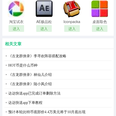
remover(冰
扫描软件)
点还原密
码清除器)
淘宝试衣
AE极品粒
Iconpackager
桌面取色
服软件
子插件
中文补丁
工具
进入
进入
进入
进入
(Trapcode
colorpix
Particular)
相关文章
《古龙群侠录》李寻欢阵容搭配攻略
HOT币是什么币种
《古龙群侠录》林仙儿介绍
《古龙群侠录》陆小凤介绍
达达快送app已完成订单删除方法
达达快送app下单教程
预计本轮比特币底部价4.4万美元将于10月底出现