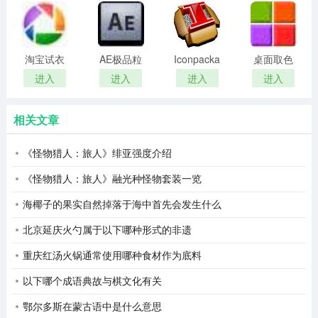
3、然后依提示操作：开始----运行---输入
remover(冰
扫描软件)
regsvr32shimgvw.dll确定即可。
点还原密
码清除器)
淘宝试衣
AE极品粒
Iconpackager
桌面取色
服软件
子插件
中文补丁
工具
进入
进入
进入
进入
(Trapcode
colorpix
Particular)
相关文章
《怪物猎人：旅人》绯亚强度介绍
《怪物猎人：旅人》融光种怪物套装一览
海椰子的果实自然掉落于海中首先会发生什么
北京延庆火勺属于以下哪种形式的非遗
重庆红汤火锅通常使用哪种食材作为底料
以下哪个成语典故与棋文化有关
鄂尔多斯在蒙古语中是什么意思