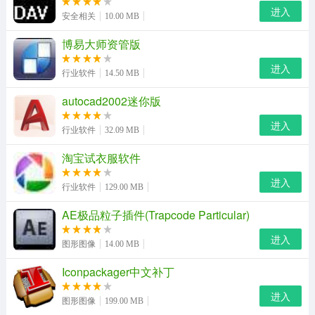
软件特点
进入
安全相关
10.00 MB
1、编辑功能
博易大师资管版
通过windows图片查看器，我们可以放大或缩小图像预览
进入
行业软件
14.50 MB
大小；以窗口的全屏大小或最佳适应查看图像管理图像文
autocad2002迷你版
件，以及打印、保存、删除或更改文件详细信息，并实现
将图像向右或向左旋转90度等超强功能。
进入
行业软件
32.09 MB
2、浏览图片和幻灯片
淘宝试衣服软件
双击图片文件，系统会自动使用windows图片和传真查看
进入
行业软件
129.00 MB
器浏览。我们还可以单击“上一幅/下一幅”按钮来切换图
AE极品粒子插件(Trapcode Particular)
片，单击左边的“作为幻灯片查看”按钮(也可以使用快捷键
进入
f11)即可按幻灯片方式显示图片。在幻灯片放映时，屏幕
图形图像
14.00 MB
右上角会出现一个工具栏(如右图所示)，提供开始、暂停、
Iconpackager中文补丁
向前、向后或停止幻灯片放映的操作。您也可以使用左右
进入
图形图像
199.00 MB
箭头键向后或向前移动图片，或单击照片向前放映。