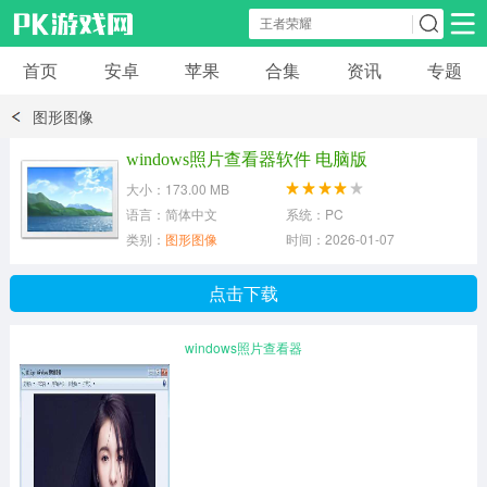
首页
安卓
苹果
合集
资讯
专题
安卓应用
安卓游戏
图形图像
休闲益智
体育竞速
卡牌棋牌
windows照片查看器软件 电脑版
大小：173.00 MB
模拟经营
角色扮演
策略塔防
语言：简体中文
系统：PC
类别：
图形图像
时间：2026-01-07
冒险解谜
赛车游戏
破解游戏
点击下载
动作射击
windows照片查看器