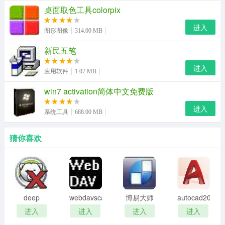
桌面取色工具colorpix
软件亮点
进入
windows图片查看器其实并不是以一个独立程序的方式存
图形图像
314.00 MB
在的，而是动态链接库的形式存在于explorer.exe主程序之
新民五笔
中，是explorer.exe的一个功能。
进入
应用软件
1.07 MB
位置在c:\windows\system32\shimgvw.dll。shimgvw.dll是
win7 activation简体中文免费版
explorer.exe主程序的一个线程。所以无法直接找到
进入
windows图片和传真查看器这个程序。
系统工具
688.00 MB
如果你要用windows图片查看器打开一个应用，可以在鼠
猜你喜欢
标右键--打开方式中找到它。
使用方法
1、下载解压缩，得到“shimgvw.dll”文件；
deep
webdavscan
博易大师
autocad2002
2、将其复制到c:\windows\system32\目录下；
freeze
客户端
资管版
迷你版
进入
进入
进入
进入
password
(web漏洞