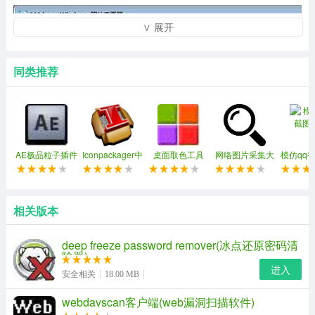
∨ 展开
同类推荐
AE极品粒子插件
Iconpackager中
桌面取色工具
网络图片采集大
模仿qq
(Trapcode
文补丁
colorpix
师软件
Particular)
相关版本
deep freeze password remover(冰点还原密码清
除器)
进入
安全相关
18.00 MB
webdavscan客户端(web漏洞扫描软件)