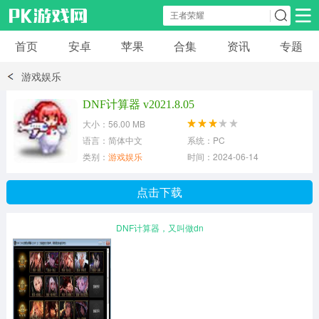
首页
安卓
苹果
合集
资讯
专题
安卓应用
安卓游戏
游戏娱乐
休闲益智
体育竞速
卡牌棋牌
DNF计算器 v2021.8.05
大小：56.00 MB
模拟经营
角色扮演
策略塔防
语言：简体中文
系统：PC
类别：
游戏娱乐
时间：2024-06-14
冒险解谜
赛车游戏
破解游戏
点击下载
动作射击
DNF计算器，又叫做dn