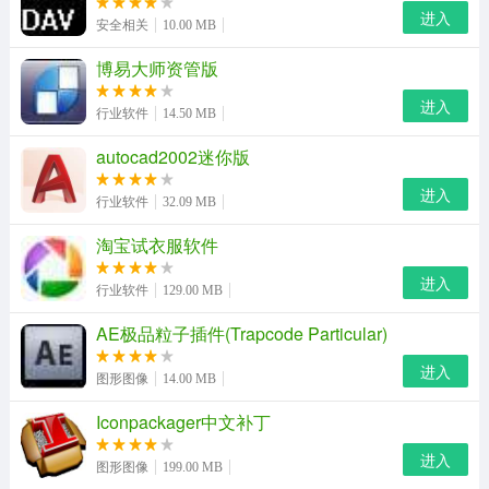
进入
安全相关
10.00 MB
支持100级史诗装备细节伤害调整
博易大师资管版
支持国服特色伤害微调
进入
行业软件
14.50 MB
源码公布，可以自己添加职业数据进行计算
autocad2002迷你版
更新日志
进入
行业软件
32.09 MB
NewFeatures
淘宝试衣服软件
奶系：替换职业图片 （f9a072）
进入
行业软件
129.00 MB
神启·诱魔者：添加技能手搓冷却适用选项 （15b029）
AE极品粒子插件(Trapcode Particular)
湮灭之瞳、知源·元素爆破师：调整技能位置 （974552）
进入
图形图像
14.00 MB
奶系：添加100传说属性 （09fb90）
Iconpackager中文补丁
奶系：添加改造装备属性 （557e93）
进入
图形图像
199.00 MB
BugFixes