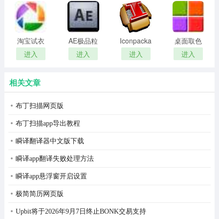
remover(冰
扫描软件)
点还原密
码清除器)
淘宝试衣
AE极品粒
Iconpackager
桌面取色
服软件
子插件
中文补丁
工具
进入
进入
进入
进入
(Trapcode
colorpix
Particular)
相关文章
布丁扫描网页版
布丁扫描app导出教程
瞬译翻译器中文版下载
瞬译app翻译失败处理方法
瞬译app悬浮窗开启设置
极简简历网页版
Upbit将于2026年9月7日终止BONK交易支持