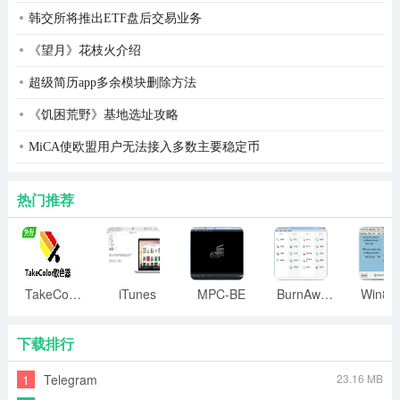
韩交所将推出ETF盘后交易业务
《望月》花枝火介绍
超级简历app多余模块删除方法
《饥困荒野》基地选址攻略
MiCA使欧盟用户无法接入多数主要稳定币
热门推荐
TakeColor取色器
iTunes
MPC-BE
BurnAware
下载排行
1
Telegram
23.16 MB