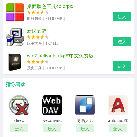
桌面取色工具colorpix
圣武枪魂：修正流光无影闪护石CD计算错误 （3836ae）
进入
图形图像
314.00 MB
奶系：辟邪玉BUFF三攻、力智、一觉力智百分比词条修
正为加算 （f5f131）
新民五笔
进入
修正暗杀者套装属性描述错误 （48f003）
应用软件
1.07 MB
奶系：希洛克装备系列加成调整为进图生效 （f5a86a）
win7 activation简体中文免费版
进入
圣武枪魂：修复选择无双突刺护石闪退的情况 （526eb4）
系统工具
688.00 MB
知源·血法师：校准技能CD （3e64a2）
猜你喜欢
特别说明
全职业已更新完毕，接下来会根据职业三觉顺序作出不断
优化。
deep
webdavscan
博易大师
autocad2002
freeze
客户端
资管版
迷你版
进入
进入
进入
进入
password
(web漏洞