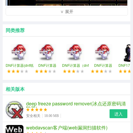
∨ 展开
同类推荐
DNF计算器(dnf纸
DNF计算器
DNF计算器（dnf
DNF计算器
DNF171
飞机计算器)
纸飞机计算器）
（DNF17173）
计算
相关版本
功能介绍
deep freeze password remover(冰点还原密码清
除器)
支持一键史诗搭配
进入
安全相关
18.00 MB
支持全职业伤害计算
webdavscan客户端(web漏洞扫描软件)
支持装备增幅、强化计算